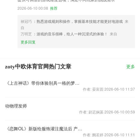
2026-06-10 00:08
推荐
禄冠巧
：熟悉游戏规则和操作，掌握基本技能才能更好地游戏
来
自
万明芝
：游戏的音乐很棒，给人一种沉浸式的体验！
来自
更多回复
zoty中欧体育官网热门文章
更多
《上古神话》带你体验别具一格的梦幻场景
作者: 晏富固 2026-06-10 11:37
动物理发师
作者: 尉迟娴菡 2026-06-10 00:59
《恋舞OL》新版给服饰灌注魔法后 产生惊人变化
作者: 阙若婷 2026-06-10 11:11