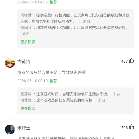
2026-06-10 04:06
推荐
洪峰世
：提供在线排行榜功能，让玩家可以比较自己的成绩和其他
玩家，增加竞争和连续玩的动力。 ！
来自
扶固芬
：增加游戏的社区功能，让玩家能够交流和分享游戏心得。
来自
更多回复
吉荷浩
467
游戏的服务器容量不足，导致延迟严重
2026-06-10 00:19
推荐
杨莎榕
：注意游戏时间，合理安排游戏和生活的平衡。
来自
冉壮群
：这个游戏里的社交系统真的很有趣！
来自
更多回复
米行士
706
提供可调整的游戏难度选项，满足不同玩家的挑战需求