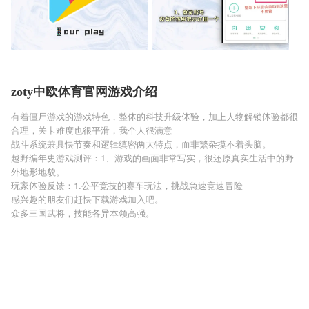
zoty中欧体育官网游戏介绍
有着僵尸游戏的游戏特色，整体的科技升级体验，加上人物解锁体验都很
合理，关卡难度也很平滑，我个人很满意
战斗系统兼具快节奏和逻辑缜密两大特点，而非繁杂摸不着头脑。
越野编年史游戏测评：1、游戏的画面非常写实，很还原真实生活中的野
外地形地貌。
玩家体验反馈：1.公平竞技的赛车玩法，挑战急速竞速冒险
感兴趣的朋友们赶快下载游戏加入吧。
众多三国武将，技能各异本领高强。