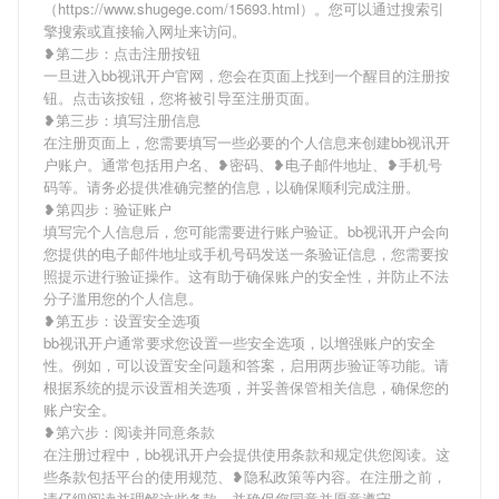
（https://www.shugege.com/15693.html）。您可以通过搜索引
擎搜索或直接输入网址来访问。
❥第二步：点击注册按钮
一旦进入bb视讯开户官网，您会在页面上找到一个醒目的注册按
钮。点击该按钮，您将被引导至注册页面。
❥第三步：填写注册信息
在注册页面上，您需要填写一些必要的个人信息来创建bb视讯开
户账户。通常包括用户名、❥密码、❥电子邮件地址、❥手机号
码等。请务必提供准确完整的信息，以确保顺利完成注册。
❥第四步：验证账户
填写完个人信息后，您可能需要进行账户验证。bb视讯开户会向
您提供的电子邮件地址或手机号码发送一条验证信息，您需要按
照提示进行验证操作。这有助于确保账户的安全性，并防止不法
分子滥用您的个人信息。
❥第五步：设置安全选项
bb视讯开户通常要求您设置一些安全选项，以增强账户的安全
性。例如，可以设置安全问题和答案，启用两步验证等功能。请
根据系统的提示设置相关选项，并妥善保管相关信息，确保您的
账户安全。
❥第六步：阅读并同意条款
在注册过程中，bb视讯开户会提供使用条款和规定供您阅读。这
些条款包括平台的使用规范、❥隐私政策等内容。在注册之前，
请仔细阅读并理解这些条款，并确保您同意并愿意遵守。