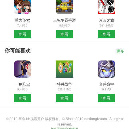
重力飞索
王权争霸手游
月圆之旅
7.42GB
8.61GB
591.34MB
查看
查看
查看
你可能喜欢
更多
一剑凡尘
特种战争
合并命中
9.41GB
622.61MB
0.8MB
查看
查看
查看
© 2010 至今 bb视讯开户 版权所有。© Since 2010 daxiongtv.com . All rights
reserved.
版权保护投诉指引