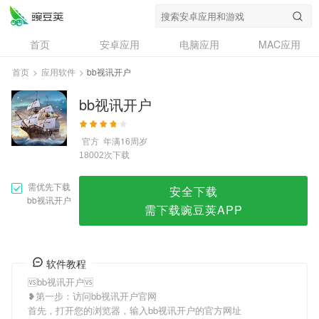
bb视讯开户
首页
安卓应用
电脑应用
MAC应用
资讯
专题
设计奖
创意应用
首页
>
应用软件
>
bb视讯开户
问答
bb视讯开户
官方
年满16周岁
次下载
18002
需优先下载
安全下载
bb视讯开户
需下载豌豆荚APP
软件教程
🆚bb视讯开户🆚
❥第一步：访问bb视讯开户官网
首先，打开您的浏览器，输入bb视讯开户的官方网址