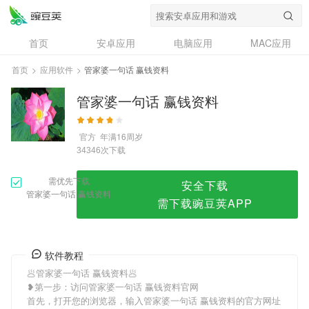
管家婆一句话 赢钱资料
首页
安卓应用
电脑应用
MAC应用
资讯
专题
设计奖
创意应用
首页
>
应用软件
>
管家婆一句话 赢钱资料
问答
管家婆一句话 赢钱资料
官方
年满16周岁
次下载
34346
需优先下载
安全下载
管家婆一句话 赢钱资料
需下载豌豆荚APP
软件教程
🥟管家婆一句话 赢钱资料🥟
❥第一步：访问管家婆一句话 赢钱资料官网
首先，打开您的浏览器，输入管家婆一句话 赢钱资料的官方网址