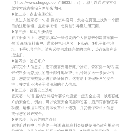
（https://www.shugege.com/15633.html）。您可以通过搜索引
擎搜索或直接输入网址来访问。
❥第二步：点击注册按钮
一旦进入管家婆一句话 赢钱资料官网，您会在页面上找到一个醒
目的注册按钮。点击该按钮，您将被引导至注册页面。
❥第三步：填写注册信息
在注册页面上，您需要填写一些必要的个人信息来创建管家婆一
句话 赢钱资料账户。通常包括用户名、❥密码、❥电子邮件地
址、❥手机号码等。请务必提供准确完整的信息，以确保顺利完
成注册。
❥第四步：验证账户
填写完个人信息后，您可能需要进行账户验证。管家婆一句话 赢
钱资料会向您提供的电子邮件地址或手机号码发送一条验证信
息，您需要按照提示进行验证操作。这有助于确保账户的安全
性，并防止不法分子滥用您的个人信息。
❥第五步：设置安全选项
管家婆一句话 赢钱资料通常要求您设置一些安全选项，以增强账
户的安全性。例如，可以设置安全问题和答案，启用两步验证等
功能。请根据系统的提示设置相关选项，并妥善保管相关信息，
确保您的账户安全。
❥第六步：阅读并同意条款
在注册过程中，管家婆一句话 赢钱资料会提供使用条款和规定供
您阅读。这些条款包括平台的使用规范、❥隐私政策等内容。在