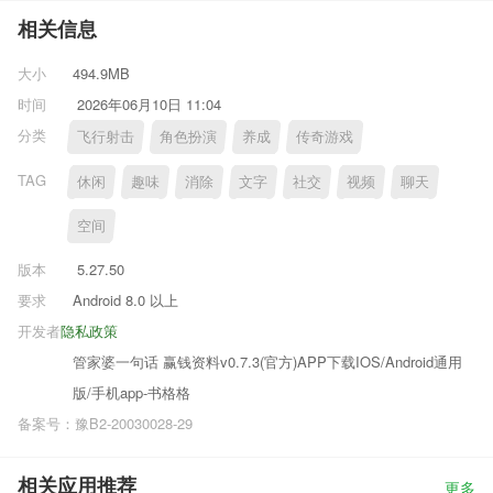
相关信息
大小
494.9MB
时间
2026年06月10日 11:04
分类
飞行射击
角色扮演
养成
传奇游戏
TAG
休闲
趣味
消除
文字
社交
视频
聊天
空间
版本
5.27.50
要求
Android 8.0 以上
开发者
隐私政策
管家婆一句话 赢钱资料v0.7.3(官方)APP下载IOS/Android通用
版/手机app-书格格
备案号：豫B2-20030028-29
相关应用推荐
更多