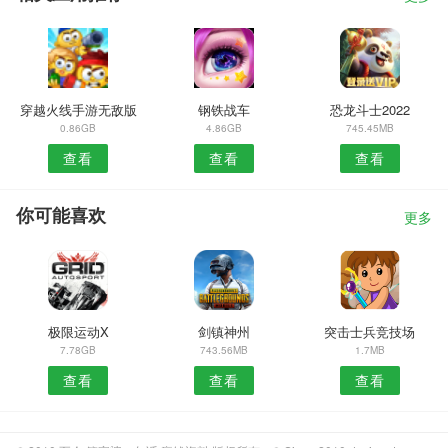
穿越火线手游无敌版
钢铁战车
恐龙斗士2022
0.86GB
4.86GB
745.45MB
查看
查看
查看
你可能喜欢
更多
极限运动X
剑镇神州
突击士兵竞技场
7.78GB
743.56MB
1.7MB
查看
查看
查看