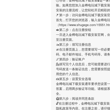
🕑导语：
金樽电玩城下载安装
🔒是一
验。如果您想加入
金樽电玩城下载安
安装
的注册流程，让您轻松开启精彩
🎿第一步：访问金樽电玩城下载安装
首先，打开您的浏览器，输入
金樽电
（https://www.shugege.co
🥪第二步：点击注册按钮
一旦进入
金樽电玩城下载安装
官网，
至注册页面。
🚤第三步：填写注册信息
🛫在注册页面上，您需要填写一些必
码、电子邮件地址、手机号码等。请
🌌第四步：验证账户
💁填写完个人信息后，您可能需要进
号码发送一条验证信息，您需要按照
用您的个人信息。
🍰第五步：设置安全选项
金樽电玩城下载安装
通常要求您设置一
答案，启用两步验证等功能。请根据
全。
🥝第六步：阅读并同意条款
🔓在注册过程中，
金樽电玩城下载安装
隐私政策等内容。在注册之前，请仔