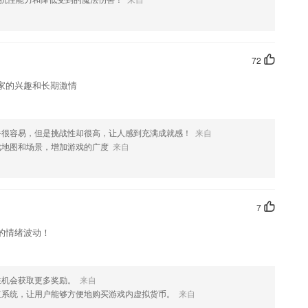
果您喜欢这款软件，您可以到应用商店进行打分评论，说出您的使用经
改。
72
家的兴趣和长期激情
手很容易，但是挑战性却很高，让人感到充满成就感！
来自
戏地图和场景，增加游戏的广度
来自
7
的情绪波动！
住机会获取更多奖励。
来自
值系统，让用户能够方便地购买游戏内虚拟货币。
来自