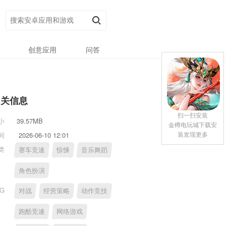
创意应用
问答
相关信息
扫一扫安装
小
39.57MB
金樽电玩城下载安
装发现更多
间
2026-06-10 12:01
类
赛车竞速
惊悚
音乐舞蹈
角色扮演
AG
对战
经营策略
动作竞技
跑酷竞速
网络游戏