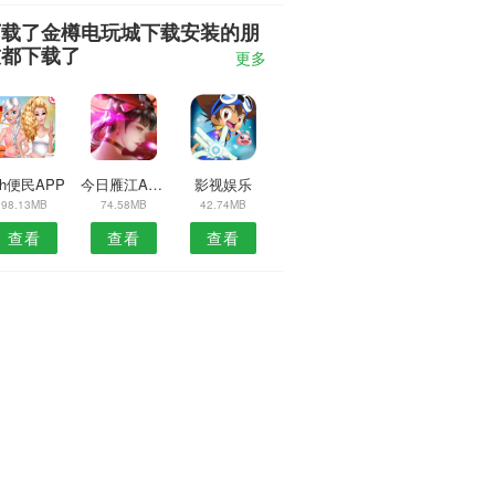
下载了金樽电玩城下载安装的朋
友都下载了
更多
4h便民APP
今日雁江APP
影视娱乐
98.13MB
74.58MB
42.74MB
查看
查看
查看