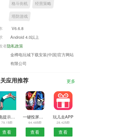
格斗街机
经营策略
塔防游戏
本
V6.6.8
求
Android 4.0以上
发者
隐私政策
金樽电玩城下载安装(中国)官方网站
有限公司
相关应用推荐
更多
充电提示音管家安卓版
一键投屏助手APP
玩儿去APP
79.1MB
64.48MB
28.42MB
查看
查看
查看