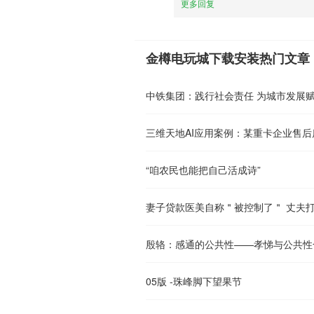
更多回复
金樽电玩城下载安装热门文章
中铁集团：践行社会责任 为城市发展
三维天地AI应用案例：某重卡企业售
“咱农民也能把自己活成诗”
妻子贷款医美自称＂被控制了＂ 丈夫
殷辂：感通的公共性——孝悌与公共性
05版 -珠峰脚下望果节