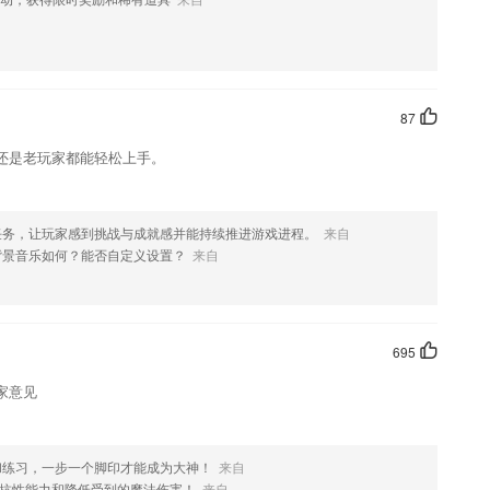
面提供了在线实时沟通方式，另外还设置了项目详情咨询方式；
英团队用心打造出先之学生0.更幽美的网页页面，更健全的作用，只求
87
松备考，高效学习
还是老玩家都能轻松上手。
真考试卷，全真模拟卷，实战模拟考试;历年考题尽在其中，随时更新!
会有非常详细的解析，复习超给力。
任务，让玩家感到挑战与成就感并能持续推进游戏进程。
来自
发音，其内容贴近课堂教材。
背景音乐如何？能否自定义设置？
来自
么?
695
家意见
学生维度统计的群直播观看报告，帮助优化上课效果。对于观看群直播
和练习，一步一个脚印才能成为大神！
来自
到电视，大屏更护眼。
抗性能力和降低受到的魔法伤害！
来自