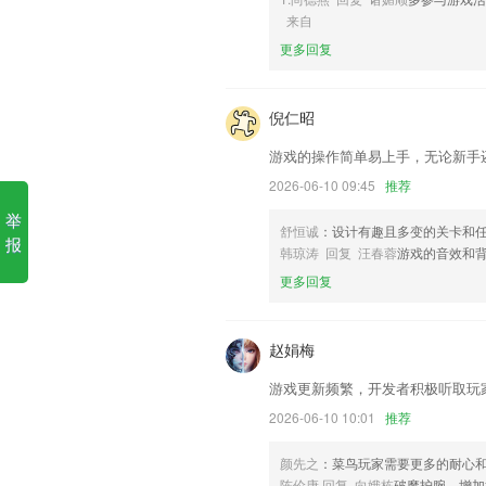
金樽电玩城下载安装软件优势
来自
更多回复
1.提供多种不同的沟通方式，不仅在里
2.全新升级设计风格，匠心独运大作。精
使你更有竞争能力!
倪仁昭
3.历年真题齐全，模拟试题海量，助你轻
游戏的操作简单易上手，无论新手
4.历年真题模块、历年真题包括近几年全
2026-06-10 09:45
推荐
5.平台题库也会实时的更新，每一道题都
举
舒恒诚
：设计有趣且多变的关卡和
报
6.手机、平板即可随时随地锻炼英语口语
韩琼涛 回复 汪春蓉
游戏的音效和
金樽电玩城下载安装更新了什
更多回复
采购入库优化
新增显示运输界面中的运费单价。
赵娟梅
增加配件说明
游戏更新频繁，开发者积极听取玩
开发商：南京触手文化发展有限公司
2026-06-10 10:01
推荐
对于发起群直播的老师，支持自动生成以
颜先之
：菜鸟玩家需要更多的耐心
的家长学生，支持手机在线直播一键投屏
陈伦康 回复 向娥栋
破魔护腕，增加