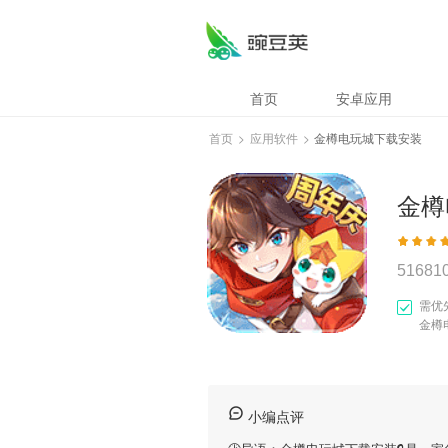
首页
安卓应用
首页
>
应用软件
>
金樽电玩城下载安装
金樽
51681
需优
金樽
小编点评