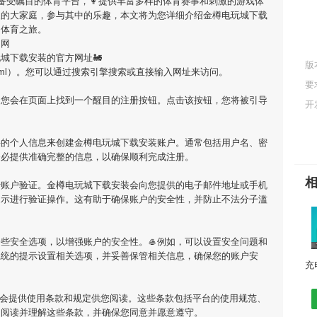
家备受瞩目的体育平台，👩提供丰富多样的体育赛事和刺激的游戏体
装
的大家庭，参与其中的乐趣，本文将为您详细介绍
金樽电玩城下载
的体育之旅。
官网
玩城下载安装
的官方网址🚂
版
m/15551.html）。您可以通过搜索引擎搜索或直接输入网址来访问。
要
您会在页面上找到一个醒目的注册按钮。点击该按钮，您将被引导
开
要的个人信息来创建
金樽电玩城下载安装
账户。通常包括用户名、密
务必提供准确完整的信息，以确保顺利完成注册。
行账户验证。
金樽电玩城下载安装
会向您提供的电子邮件地址或手机
提示进行验证操作。这有助于确保账户的安全性，并防止不法分子滥
些安全选项，以增强账户的安全性。🥌例如，可以设置安全问题和
系统的提示设置相关选项，并妥善保管相关信息，确保您的账户安
会提供使用条款和规定供您阅读。这些条款包括平台的使用规范、
细阅读并理解这些条款，并确保您同意并愿意遵守。