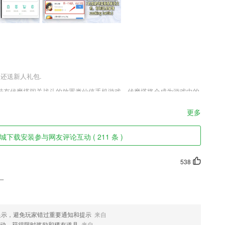
户还送新人礼包.
特有伏魔塔闯关战斗的放置类仙侠手机游戏，伏魔塔将会成为游戏中的
你可以通过这些关卡来体验更加新奇的趣味挑战。所有的冒险战斗都是
特有的趣味。
更多
下载安装参与网友评论互动 ( 211 条 )
可以线上互动，打造良好的城市。
这里学习一点知识。
538
题进行收藏保存；
一
丢失,快速查询,客户状态及跟进情况一目了然
显示，避免玩家错过重要通知和提示
来自
迹等
动，获得限时奖励和稀有道具
来自