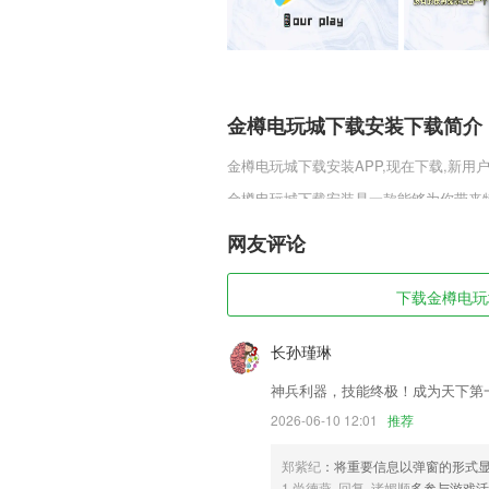
金樽电玩城下载安装下载简介
金樽电玩城下载安装
APP,现在下载,新用
金樽电玩城下载安装是一款能够为你带来
关键，这里拥有各种截然不同挑战趣味，
独一无二的，你可以利用冒险来感受更多
网友评论
金樽电玩城下载安装软件特色
下载金樽电玩城
1,所有当地最新的动态看点都有，用户们
2,孩子每天都可以利用自己的空余时间来
长孙瑾琳
3,收藏功能，可以将想自己认为经典的习
神兵利器，技能终极！成为天下第
4,完整记录所有客户资料及联系情况,永不
2026-06-10 12:01
推荐
5,我的班级：班级所有人员详情。
郑紫纪
：将重要信息以弹窗的形式
6,业务查询：客户管理，分布，记录，轨
1.尚德燕 回复 诸媚顺
多参与游戏活