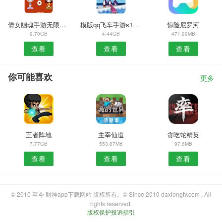
倩女幽魂手游无限灵玉版
模版qq飞车手游s18赛季
惊险尼罗河
9.70GB
4.44GB
471.99MB
查看
查看
查看
你可能喜欢
更多
王者阵地
主宰仙道
贪吃蛇精英
7.77GB
553.87MB
97.6MB
查看
查看
查看
© 2010 至今 财神app下载网站 版权所有。© Since 2010 daxiongtv.com . All
rights reserved.
版权保护投诉指引