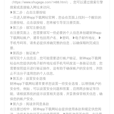
（https://www.shugege.com/1488.html）。您可以通过搜索引擎
搜索或直接输入网址来访问。
❥第二步：点击注册按钮
一旦进入财神app下载网站官网，您会在页面上找到一个醒目的
注册按钮。点击该按钮，您将被引导至注册页面。
❥第三步：填写注册信息
在注册页面上，您需要填写一些必要的个人信息来创建财神app
下载网站账户。通常包括用户名、❥密码、❥电子邮件地址、❥
手机号码等。请务必提供准确完整的信息，以确保顺利完成注
册。
❥第四步：验证账户
填写完个人信息后，您可能需要进行账户验证。财神app下载网
站会向您提供的电子邮件地址或手机号码发送一条验证信息，您
需要按照提示进行验证操作。这有助于确保账户的安全性，并防
止不法分子滥用您的个人信息。
❥第五步：设置安全选项
财神app下载网站通常要求您设置一些安全选项，以增强账户的
安全性。例如，可以设置安全问题和答案，启用两步验证等功
能。请根据系统的提示设置相关选项，并妥善保管相关信息，确
保您的账户安全。
❥第六步：阅读并同意条款
在注册过程中，财神app下载网站会提供使用条款和规定供您阅
读。这些条款包括平台的使用规范、❥隐私政策等内容。在注册