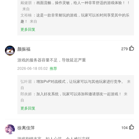
戴健朋
：画面流畅，操作灵敏，给人一种非常舒适的游戏体验！ ！
来自
文裕楠
：这是一款非常耐玩的游戏，玩家可以长时间享受其中的乐
趣！
来自
更多回复
颜振福
279
游戏的服务器容量不足，导致延迟严重
2026-06-18 05:02
推荐
弘叶眉
：增加PvP对战模式，让玩家可以与其他玩家进行竞争。
来
自
郎炎媚
：加入好友系统，玩家可以添加和邀请朋友一起游戏！
来
自
更多回复
徐离佳萍
104
游戏剧情丰富，扣人心弦，令人难以忘怀。