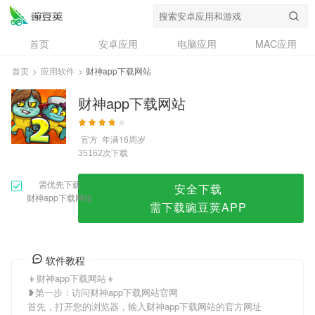
财神app下载网站
首页
安卓应用
电脑应用
MAC应用
资讯
专题
设计奖
创意应用
首页
>
应用软件
>
财神app下载网站
问答
财神app下载网站
官方
年满16周岁
次下载
35162
需优先下载
安全下载
财神app下载网站
需下载豌豆荚APP
软件教程
👦财神app下载网站👦
❥第一步：访问财神app下载网站官网
首先，打开您的浏览器，输入财神app下载网站的官方网址