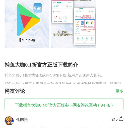
捕鱼大咖0.1折官方正版下载简介
捕鱼大咖0.1折官方正版
APP,现在下载,新用户还送新人礼包.
捕鱼大咖0.1折官方正版是一款极其简单向的卡通跑酷类型游戏，玩家们
因为意外闯入到这个神秘的庙宇之中，神话的故事已经在其中展现，逃亡
网友评论
更多
之路似乎没有任何的尽头，里面结合了最流行的元素，玩家们需要去想办
法找到神庙的出口，合理去利用每个武器。
下载捕鱼大咖0.1折官方正版参与网友评论互动 ( 94 条 )
捕鱼大咖0.1折官方正版软件特色
孔阅悦
215
1,高效的线上推广工具，提供的功能非常的全面，满足2265用户的各种推
广需要；