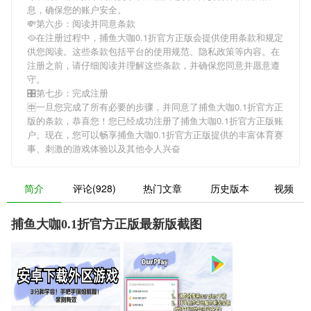
息，确保您的账户安全。
💸第六步：阅读并同意条款
🥘在注册过程中，
捕鱼大咖0.1折官方正版
会提供使用条款和规定
供您阅读。这些条款包括平台的使用规范、隐私政策等内容。在
注册之前，请仔细阅读并理解这些条款，并确保您同意并愿意遵
守。
🎛第七步：完成注册
🈸一旦您完成了所有必要的步骤，并同意了
捕鱼大咖0.1折官方正
版
的条款，恭喜您！您已经成功注册了捕鱼大咖0.1折官方正版账
户。现在，您可以畅享
捕鱼大咖0.1折官方正版
提供的丰富体育赛
事、刺激的游戏体验以及其他令人兴奋
简介
评论(928)
热门文章
历史版本
视频
捕鱼大咖0.1折官方正版最新版截图