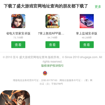
下载了盛大游戏官网地址查询的朋友都下载了
更多
省电大管家安卓版
7掌上敦煌APP最新版
掌上盐城安卓版
73.70MB
94.74MB
48.28MB
查看
查看
查看
© 2010 至今 盛大游戏官网地址查询 版权所有。© Since 2010 shugege.com. All
rights reserved.
版权保护投诉指引
・
增值电信业务经营许可证：京B2-201797163
网络出版服务许可证：（署）网
出证（京）字第2799号