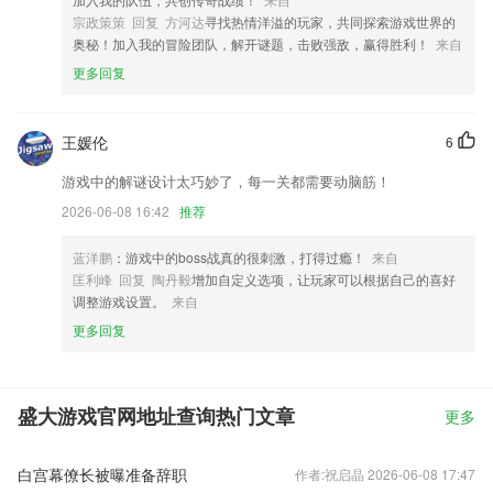
宗政策策 回复 方河达
寻找热情洋溢的玩家，共同探索游戏世界的
奥秘！加入我的冒险团队，解开谜题，击败强敌，赢得胜利！
来自
更多回复
王媛伦
6
游戏中的解谜设计太巧妙了，每一关都需要动脑筋！
2026-06-08 16:42
推荐
蓝洋鹏
：游戏中的boss战真的很刺激，打得过瘾！
来自
匡利峰 回复 陶丹毅
增加自定义选项，让玩家可以根据自己的喜好
调整游戏设置。
来自
更多回复
盛大游戏官网地址查询热门文章
更多
白宫幕僚长被曝准备辞职
作者:祝启晶 2026-06-08 17:47