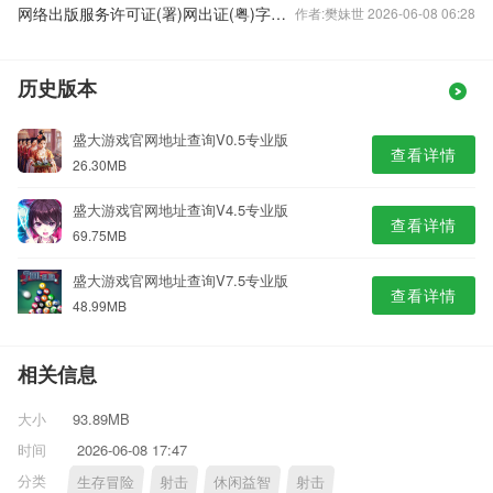
网络出版服务许可证(署)网出证(粤)字第065号
作者:樊妹世 2026-06-08 06:28
历史版本
盛大游戏官网地址查询V0.5专业版
查看详情
26.30MB
盛大游戏官网地址查询V4.5专业版
查看详情
69.75MB
盛大游戏官网地址查询V7.5专业版
查看详情
48.99MB
相关信息
大小
93.89MB
时间
2026-06-08 17:47
分类
生存冒险
射击
休闲益智
射击