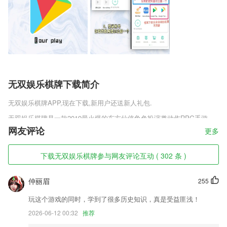
无双娱乐棋牌下载简介
无双娱乐棋牌
APP,现在下载,新用户还送新人礼包.
无双娱乐棋牌是一款2019最火爆的东方仙侠角色扮演类动作RPG手游，
烽卷狼烟平魔寇，笑引敌血洗长缨，征战四海八荒，御剑飞行自由冒险，
网友评论
更多
邂逅你的专属良人，奈何情种根深，从此便一心痴恋修仙，既然看破红
尘，那就成为无上的神仙，任她作甚，带上剑带上萌宠，开启未知的仙侠
下载无双娱乐棋牌参与网友评论互动 ( 302 条 )
人生，喜欢圣域屠龙官网版v3.0.1这款游戏的玩家千万不要错过!
无双娱乐棋牌软件特色
仲丽眉
255
1,享受到实时在线管理的简洁,用户查看最全的功能信息更省心
玩这个游戏的同时，学到了很多历史知识，真是受益匪浅！
2,【会计从业资格免费直播公开课】名师在线直播，让你学习有技巧，考
2026-06-12 00:32
推荐
试有技巧，通关没负担。