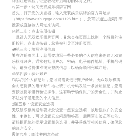
牌
的注册流程，让您轻松开启精彩的体育之旅。
🥨第一步：访问无双娱乐棋牌官网
首先，打开您的浏览器，输入
无双娱乐棋牌
的官方网址🎻
（https://www.shugege.com/1126.html）。您可以通过搜索引擎
搜索或直接输入网址来访问。
👱第二步：点击注册按钮
一旦进入
无双娱乐棋牌
官网，🍫您会在页面上找到一个醒目的注
册按钮。点击该按钮，您将被引导至注册页面。
🚄第三步：填写注册信息
🕷在注册页面上，您需要填写一些必要的个人信息来创建
无双娱
乐棋牌
账户。通常包括用户名、密码、电子邮件地址、手机号码
等。请务必提供准确完整的信息，以确保顺利完成注册。
🧀第四步：验证账户
🚏填写完个人信息后，您可能需要进行账户验证。
无双娱乐棋牌
会向您提供的电子邮件地址或手机号码发送一条验证信息，您需
要按照提示进行验证操作。这有助于确保账户的安全性，并防止
不法分子滥用您的个人信息。
🗄第五步：设置安全选项
无双娱乐棋牌
通常要求您设置一些安全选项，以增强账户的安全
性。🐜例如，可以设置安全问题和答案，启用两步验证等功能。
请根据系统的提示设置相关选项，并妥善保管相关信息，确保您
的账户安全。
🚔第六步：阅读并同意条款