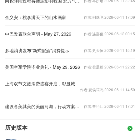
两轮降雨过程将接连影响我国 北方气温偏低华南高温来袭
作者:冉妍烟 2026-06-11 22:45
金义安：桃李满天下的山水画家
作者:荆珠飞 2026-06-11 17:09
中巴发表联合声明 - May 27, 2026
作者:连嘉俊 2026-06-12 00:15
多地消协发布“新式假酒”消费提示
作者:史天恒 2026-06-11 15:19
美国空军学院毕业典礼 - May 29, 2026
作者:樊晨莲 2026-06-11 22:22
上海双节文旅消费盛宴开启，彰显城市消费活力
作者:夏侯筠鸣 2026-06-11 14:50
建设各美其美的美丽河湖，行动方案来了
作者:曹巧江 2026-06-11 17:01
历史版本