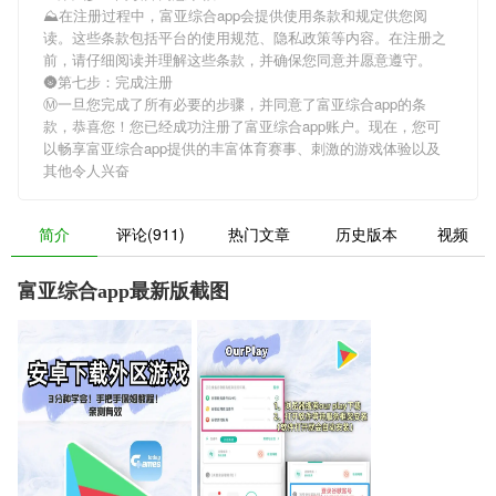
⛰在注册过程中，
富亚综合app
会提供使用条款和规定供您阅
读。这些条款包括平台的使用规范、隐私政策等内容。在注册之
前，请仔细阅读并理解这些条款，并确保您同意并愿意遵守。
🌚第七步：完成注册
Ⓜ一旦您完成了所有必要的步骤，并同意了
富亚综合app
的条
款，恭喜您！您已经成功注册了富亚综合app账户。现在，您可
以畅享
富亚综合app
提供的丰富体育赛事、刺激的游戏体验以及
其他令人兴奋
简介
评论(911)
热门文章
历史版本
视频
富亚综合app最新版截图