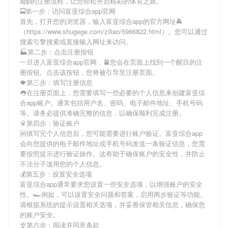
app
的注册流程，让您轻松开启精彩的体育之旅。
🚍第一步：访问富亚综合app官网
首先，打开您的浏览器，输入
富亚综合app
的官方网址🚔
（https://www.shugege.com/ziliao/5966822.html）。您可以通过
搜索引擎搜索或直接输入网址来访问。
🏭第二步：点击注册按钮
一旦进入
富亚综合app
官网，🚈您会在页面上找到一个醒目的注
册按钮。点击该按钮，您将被引导至注册页面。
🍁第三步：填写注册信息
👅在注册页面上，您需要填写一些必要的个人信息来创建
富亚综
合app
账户。通常包括用户名、密码、电子邮件地址、手机号码
等。请务必提供准确完整的信息，以确保顺利完成注册。
🥫第四步：验证账户
🆘填写完个人信息后，您可能需要进行账户验证。
富亚综合app
会向您提供的电子邮件地址或手机号码发送一条验证信息，您需
要按照提示进行验证操作。这有助于确保账户的安全性，并防止
不法分子滥用您的个人信息。
💰第五步：设置安全选项
富亚综合app
通常要求您设置一些安全选项，以增强账户的安全
性。🏎例如，可以设置安全问题和答案，启用两步验证等功能。
请根据系统的提示设置相关选项，并妥善保管相关信息，确保您
的账户安全。
🍨第六步：阅读并同意条款