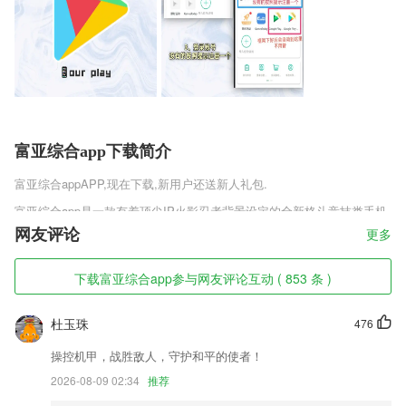
富亚综合app下载简介
富亚综合app
APP,现在下载,新用户还送新人礼包.
富亚综合app是一款有着顶尖IP火影忍者背景设定的全新格斗竞技类手机
游戏，经典的火影世界，不同忍村的所有忍者都会在这里汇集。创新的平
网友评论
更多
衡设定，融合各种角色的所有技能，带来更加有趣的对战。收集更多不同
的忍者，通过完成任务来体验更加有趣的战斗。
下载富亚综合app参与网友评论互动 ( 853 条 )
富亚综合app软件特色
杜玉珠
476
1,查看教材全解资料，发现更多简便的解题方式；
2,通过检测出使手机发热的软件，并建议在不使用的情况下关闭软件，帮
操控机甲，战胜敌人，守护和平的使者！
你减少CPU能耗，彻底解决手机发热问题。
2026-08-09 02:34
推荐
3,想要照顾好自己是身心和谐的第一步。评估你的健康评分，我们会告诉