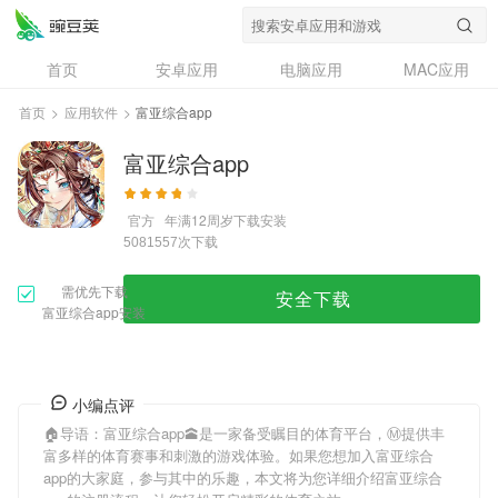
首页
安卓应用
电脑应用
MAC应用
资讯
专题
设计奖
创意应用
首页
>
应用软件
>
富亚综合app
问答
富亚综合app
官方
年满12周岁
下载安装
次下载
5081557
需优先下载
安全下载
富亚综合app安装
小编点评
🏠导语：
富亚综合app
🕋是一家备受瞩目的体育平台，Ⓜ提供丰
富多样的体育赛事和刺激的游戏体验。如果您想加入
富亚综合
app
的大家庭，参与其中的乐趣，本文将为您详细介绍
富亚综合