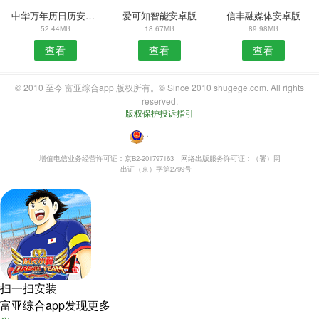
中华万年历日历安卓版
爱可知智能安卓版
信丰融媒体安卓版
52.44MB
18.67MB
89.98MB
查看
查看
查看
© 2010 至今 富亚综合app 版权所有。© Since 2010 shugege.com. All rights
reserved.
版权保护投诉指引
・
增值电信业务经营许可证：京B2-201797163
网络出版服务许可证：（署）网
出证（京）字第2799号
扫一扫安装
富亚综合app发现更多