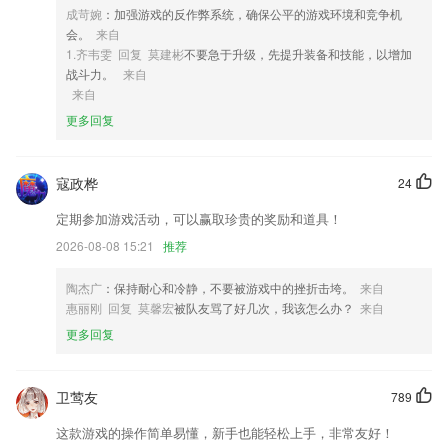
你什么是重要的；
成苛婉
：加强游戏的反作弊系统，确保公平的游戏环境和竞争机
会。
来自
4,题库新:实时更新,2020新规题库
1.齐韦雯 回复 莫建彬
不要急于升级，先提升装备和技能，以增加
5,全新版本
战斗力。
来自
来自
6,增加老师的评价
更多回复
富亚综合app软件优势
1.了解不一样的培训知识非常的高效，在线了角不一样的培训信息非常的
寇政桦
24
全面。
2.无论你是初学者还是准备考级的人员，都可以使用
定期参加游戏活动，可以赢取珍贵的奖励和道具！
3.各类职业资格考试培训、教育、技能提升用户体验一站式服务。
2026-08-08 15:21
推荐
4.第二、上课专心，不分神；
陶杰广
：保持耐心和冷静，不要被游戏中的挫折击垮。
来自
5.为玩家设置的围棋等级用户，能够通过不断的对弈获胜提升等级
惠丽刚 回复 莫馨宏
被队友骂了好几次，我该怎么办？
来自
更多回复
6.简单的线条勾勒出最美的画作。视频展示和图片分步展示，让用户立刻
就可以拿起画笔开始一展身手
富亚综合app更新了什么?
卫莺友
789
大量车辆定位点聚合成实时路况，实时变化的车流颜色即代表了道路的实
这款游戏的操作简单易懂，新手也能轻松上手，非常友好！
时情况；