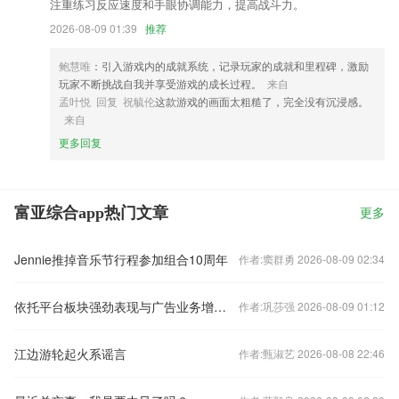
注重练习反应速度和手眼协调能力，提高战斗力。
2026-08-09 01:39
推荐
鲍慧唯
：引入游戏内的成就系统，记录玩家的成就和里程碑，激励
玩家不断挑战自我并享受游戏的成长过程。
来自
孟叶悦 回复 祝毓伦
这款游戏的画面太粗糙了，完全没有沉浸感。
来自
更多回复
富亚综合app热门文章
更多
Jennie推掉音乐节行程参加组合10周年
作者:窦群勇 2026-08-09 02:34
依托平台板块强劲表现与广告业务增长，维桑特上调2026全年业绩指引
作者:巩莎强 2026-08-09 01:12
江边游轮起火系谣言
作者:甄淑艺 2026-08-08 22:46