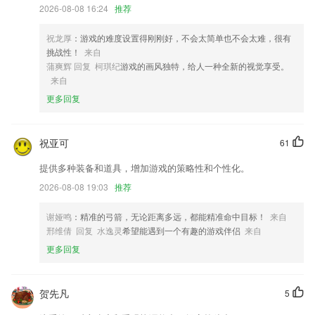
2026-08-08 16:24
推荐
优化运动耗时算法
专业多语种多风格地图讲解
祝龙厚
：游戏的难度设置得刚刚好，不会太简单也不会太难，很有
挑战性！
来自
保存模块优化
蒲爽辉 回复 柯琪纪
游戏的画风独特，给人一种全新的视觉享受。
圆管对接矩形椎管放样计算。
来自
更多回复
隐私协议优化
联系我们
以上就是富亚综合app的介绍，如果您喜欢这款软件，您可以到应用商店
祝亚可
61
进行打分评论，说出您的使用经历，以帮助我们更好的对产品进行优化修
改。
提供多种装备和道具，增加游戏的策略性和个性化。
2026-08-08 19:03
推荐
谢娅鸣
：精准的弓箭，无论距离多远，都能精准命中目标！
来自
邢维倩 回复 水逸灵
希望能遇到一个有趣的游戏伴侣
来自
更多回复
贺先凡
5