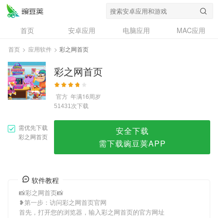
彩之网首页
首页
安卓应用
电脑应用
MAC应用
资讯
专题
设计奖
创意应用
首页
>
应用软件
>
彩之网首页
问答
彩之网首页
官方
年满16周岁
次下载
51431
需优先下载
安全下载
彩之网首页
需下载豌豆荚APP
软件教程
📸彩之网首页📸
❥第一步：访问彩之网首页官网
首先，打开您的浏览器，输入彩之网首页的官方网址