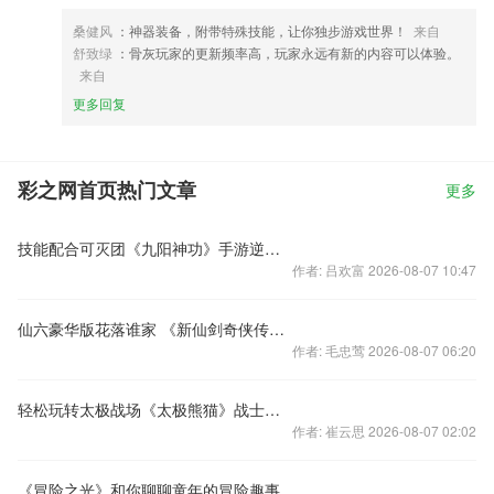
桑健风
：神器装备，附带特殊技能，让你独步游戏世界！
来自
舒致绿
：骨灰玩家的更新频率高，玩家永远有新的内容可以体验。
来自
更多回复
彩之网首页热门文章
更多
技能配合可灭团《九阳神功》手游逆天团战
作者: 吕欢富 2026-08-07 10:47
仙六豪华版花落谁家 《新仙剑奇侠传》手游同人作品大赛开奖啦
作者: 毛忠莺 2026-08-07 06:20
轻松玩转太极战场《太极熊猫》战士搭配心得
作者: 崔云思 2026-08-07 02:02
《冒险之光》和你聊聊童年的冒险趣事