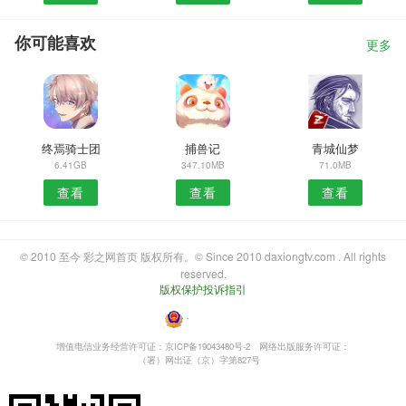
你可能喜欢
更多
终焉骑士团
捕兽记
青城仙梦
6.41GB
347.10MB
71.0MB
查看
查看
查看
© 2010 至今 彩之网首页 版权所有。© Since 2010 daxiongtv.com . All rights
reserved.
版权保护投诉指引
・
增值电信业务经营许可证：京ICP备19043480号-2
网络出版服务许可证：
（署）网出证（京）字第827号