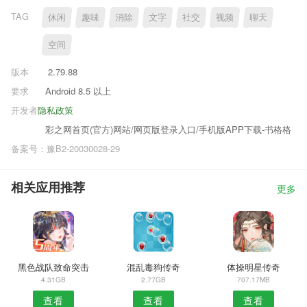
TAG
休闲
趣味
消除
文字
社交
视频
聊天
空间
版本
2.79.88
要求
Android 8.5 以上
开发者
隐私政策
彩之网首页(官方)网站/网页版登录入口/手机版APP下载-书格格
备案号：豫B2-20030028-29
相关应用推荐
更多
黑色战队致命突击
混乱毒狗传奇
体操明星传奇
4.31GB
2.77GB
707.17MB
查看
查看
查看