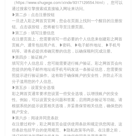
（https://www.shugege.com/xinde/9317129554.html）。您可以
通过搜索引擎搜索或直接输入网址来访问。
❥第二步：点击注册按钮
一旦进入彩之网首页官网，您会在页面上找到一个醒目的注册按
钮。点击该按钮，您将被引导至注册页面。
❥第三步：填写注册信息
在注册页面上，您需要填写一些必要的个人信息来创建彩之网首
页账户。通常包括用户名、❥密码、❥电子邮件地址、❥手机号
码等。请务必提供准确完整的信息，以确保顺利完成注册。
❥第四步：验证账户
填写完个人信息后，您可能需要进行账户验证。彩之网首页会向
您提供的电子邮件地址或手机号码发送一条验证信息，您需要按
照提示进行验证操作。这有助于确保账户的安全性，并防止不法
分子滥用您的个人信息。
❥第五步：设置安全选项
彩之网首页通常要求您设置一些安全选项，以增强账户的安全
性。例如，可以设置安全问题和答案，启用两步验证等功能。请
根据系统的提示设置相关选项，并妥善保管相关信息，确保您的
账户安全。
❥第六步：阅读并同意条款
在注册过程中，彩之网首页会提供使用条款和规定供您阅读。这
些条款包括平台的使用规范、❥隐私政策等内容。在注册之前，
请仔细阅读并理解这些条款，并确保您同意并愿意遵守。