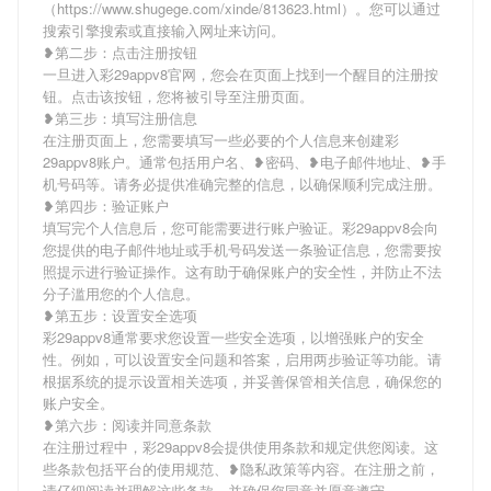
（https://www.shugege.com/xinde/813623.html）。您可以通过
搜索引擎搜索或直接输入网址来访问。
❥第二步：点击注册按钮
一旦进入彩29appv8官网，您会在页面上找到一个醒目的注册按
钮。点击该按钮，您将被引导至注册页面。
❥第三步：填写注册信息
在注册页面上，您需要填写一些必要的个人信息来创建彩
29appv8账户。通常包括用户名、❥密码、❥电子邮件地址、❥手
机号码等。请务必提供准确完整的信息，以确保顺利完成注册。
❥第四步：验证账户
填写完个人信息后，您可能需要进行账户验证。彩29appv8会向
您提供的电子邮件地址或手机号码发送一条验证信息，您需要按
照提示进行验证操作。这有助于确保账户的安全性，并防止不法
分子滥用您的个人信息。
❥第五步：设置安全选项
彩29appv8通常要求您设置一些安全选项，以增强账户的安全
性。例如，可以设置安全问题和答案，启用两步验证等功能。请
根据系统的提示设置相关选项，并妥善保管相关信息，确保您的
账户安全。
❥第六步：阅读并同意条款
在注册过程中，彩29appv8会提供使用条款和规定供您阅读。这
些条款包括平台的使用规范、❥隐私政策等内容。在注册之前，
请仔细阅读并理解这些条款，并确保您同意并愿意遵守。