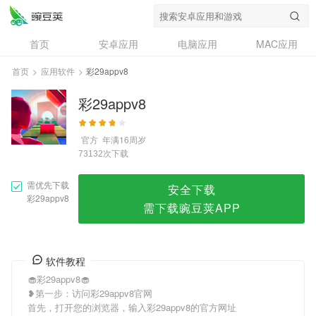
彩29appv8
首页
安卓应用
电脑应用
MAC应用
资讯
专题
设计奖
创意应用
首页
>
应用软件
>
彩29appv8
问答
彩29appv8
官方
年满16周岁
次下载
73132
需优先下载
安全下载
彩29appv8
需下载豌豆荚APP
软件教程
🧁彩29appv8🧁
❥第一步：访问彩29appv8官网
首先，打开您的浏览器，输入彩29appv8的官方网址