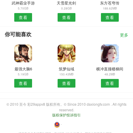
武神霸业手游
天雪星光剑
东方苍穹传
5.70GB
0.28GB
188.62MB
查看
查看
查看
你可能喜欢
更多
最强大脑6
筑梦仙域
横冲直撞楼梯间
5.19GB
150.43MB
48.2MB
查看
查看
查看
© 2010 至今 彩29appv8 版权所有。© Since 2010 daxiongtv.com . All rights
reserved.
版权保护投诉指引
・