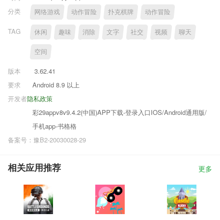
分类
网络游戏
动作冒险
扑克棋牌
动作冒险
TAG
休闲
趣味
消除
文字
社交
视频
聊天
空间
版本
3.62.41
要求
Android 8.9 以上
开发者
隐私政策
彩29appv8v9.4.2(中国)APP下载-登录入口IOS/Android通用版/
手机app-书格格
备案号：豫B2-20030028-29
相关应用推荐
更多