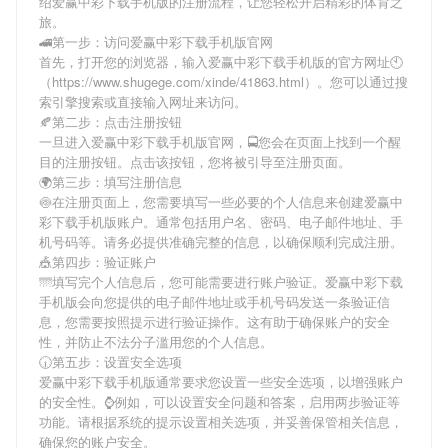
绍
爱赢中彩下载手机版
的注册流程，让您轻松开启精彩的体育之
旅。
🚄第一步：访问爱赢中彩下载手机版官网
首先，打开您的浏览器，输入
爱赢中彩下载手机版
的官方网址🕙
（https://www.shugege.com/xinde/41863.html）。您可以通过搜
索引擎搜索或直接输入网址来访问。
🍂第二步：点击注册按钮
一旦进入
爱赢中彩下载手机版
官网，🚍您会在页面上找到一个醒
目的注册按钮。点击该按钮，您将被引导至注册页面。
🌍第三步：填写注册信息
🍥在注册页面上，您需要填写一些必要的个人信息来创建
爱赢中
彩下载手机版
账户。通常包括用户名、密码、电子邮件地址、手
机号码等。请务必提供准确完整的信息，以确保顺利完成注册。
🎪第四步：验证账户
🌁填写完个人信息后，您可能需要进行账户验证。
爱赢中彩下载
手机版
会向您提供的电子邮件地址或手机号码发送一条验证信
息，您需要按照提示进行验证操作。这有助于确保账户的安全
性，并防止不法分子滥用您的个人信息。
🕡第五步：设置安全选项
爱赢中彩下载手机版
通常要求您设置一些安全选项，以增强账户
的安全性。⌚️例如，可以设置安全问题和答案，启用两步验证等
功能。请根据系统的提示设置相关选项，并妥善保管相关信息，
确保您的账户安全。