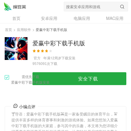
首页
安卓应用
电脑应用
MAC应用
资讯
专题
设计奖
创意应用
首页
>
应用软件
>
爱赢中彩下载手机版
问答
爱赢中彩下载手机版
官方
年满12周岁
下载安装
次下载
9576091
需优先下载
安全下载
爱赢中彩下载手机版安装
小编点评
🍸导语：
爱赢中彩下载手机版
🚕是一家备受瞩目的体育平台，🚖
提供丰富多样的体育赛事和刺激的游戏体验。如果您想加入
爱赢
中彩下载手机版
的大家庭，参与其中的乐趣，本文将为您详细介