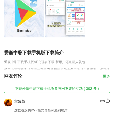
爱赢中彩下载手机版下载简介
爱赢中彩下载手机版
APP,现在下载,新用户还送新人礼包.
爱赢中彩下载手机版是一款具有黑暗画风的角色冒险类手机游戏，各种各
样的激发你脑力的完美挑战，策略组合最完美的战斗阵容，随机的冒险关
网友评论
更多
卡，场景中各种隐隐藏的危机，地下世界探险生存游戏为玩家带来的不只
是冒险，这款游戏加入了其他的元素，游戏内将玩家穿越到各种各样的世
下载爱赢中彩下载手机版参与网友评论互动 ( 302 条 )
界来探索，收集各种物品，克服种种困难，成为冒险之王。
爱赢中彩下载手机版软件特色
宣娇彪
123
1,独家新闻视频，遍布全球的记者，为您提供第一手的新闻资讯。
这款游戏的PVP模式真是刺激到爆炸