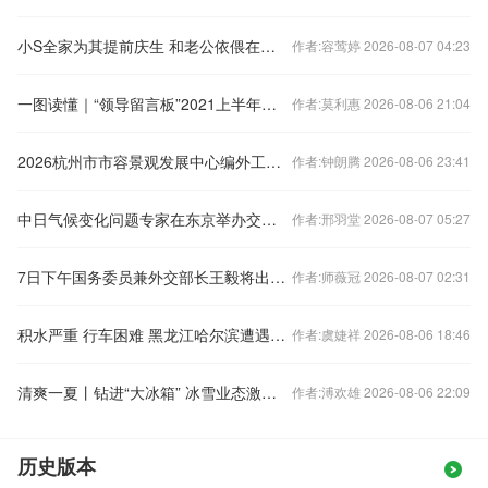
小S全家为其提前庆生 和老公依偎在一起太甜了
作者:容莺婷 2026-08-07 04:23
一图读懂｜“领导留言板”2021上半年网上群众工作数据报告
作者:莫利惠 2026-08-06 21:04
2026杭州市市容景观发展中心编外工作人员公
作者:钟朗腾 2026-08-06 23:41
中日气候变化问题专家在东京举办交流会
作者:邢羽堂 2026-08-07 05:27
7日下午国务委员兼外交部长王毅将出席记者会
作者:师薇冠 2026-08-07 02:31
积水严重 行车困难 黑龙江哈尔滨遭遇强...
作者:虞婕祥 2026-08-06 18:46
清爽一夏丨钻进“大冰箱” 冰雪业态激活上海夏日经济
作者:溥欢雄 2026-08-06 22:09
历史版本