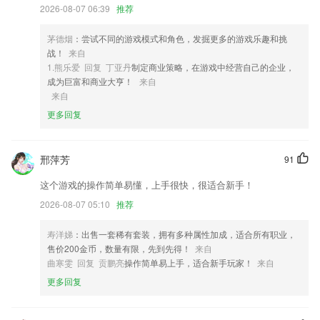
2,专业化的文件扫描，可以对图片、音频、视频、文档等进行清理。
2026-08-07 06:39
推荐
3,丰富的书籍资源内容免费畅看
茅德烟
：尝试不同的游戏模式和角色，发掘更多的游戏乐趣和挑
4,不用流量，不联网照样听任意本地图书，内容完全私人定制。
战！
来自
5,五步阅读法
1.熊乐爱 回复 丁亚丹
制定商业策略，在游戏中经营自己的企业，
成为巨富和商业大亨！
来自
6,支持离线查询、永不收费、免流量;
来自
爱赢中彩下载手机版软件优势
更多回复
1.考前押题，大数据分析，必要题必在其中，一次通关率90%以上
2.免费柯林斯词典，中英例句，词根词缀，更有万千网友分享精彩助记。
邢萍芳
91
3.社区护理专业自考题库APP有模拟考场、历年真题练习、每日一练、快
这个游戏的操作简单易懂，上手很快，很适合新手！
速练习、考点练习、考试押题、做题记录等多种学习与做题模式、丰富多
样化的陪你一起准备社区护理专业自考考试。
2026-08-07 05:10
推荐
4.本地精选模拟试题，全面还原考试流程，培养良好考试习惯；
寿洋娣
：出售一套稀有套装，拥有多种属性加成，适合所有职业，
5.还有海量的题库可以进行打印，让学习更加的轻松便捷；
售价200金币，数量有限，先到先得！
来自
曲寒雯 回复 贡鹏亮
操作简单易上手，适合新手玩家！
来自
6.首款基于人工智能的文言文翻译系统，上至先秦文学，下到明清小文，
更多回复
都可极速翻译
爱赢中彩下载手机版更新了什么?