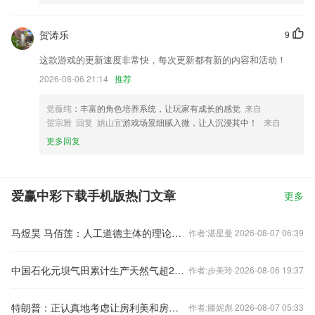
贺涛乐
9
这款游戏的更新速度非常快，每次更新都有新的内容和活动！
2026-08-06 21:14
推荐
党薇纯
：丰富的角色培养系统，让玩家有成长的感觉
来自
贺宗雅 回复 姚山宜
游戏场景细腻入微，让人沉浸其中！
来自
更多回复
爱赢中彩下载手机版热门文章
更多
马煜昊 马佰莲：人工道德主体的理论构设与实践限度
作者:湛星曼 2026-08-07 06:39
中国石化元坝气田累计生产天然气超200亿立方米
作者:步美玲 2026-08-06 19:37
特朗普：正认真地考虑让房利美和房地美上市
作者:滕妮彪 2026-08-07 05:33