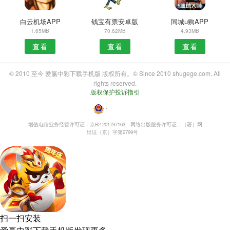
白云机场APP
钱宝有票安卓版
同城u购APP
1.65MB
70.62MB
4.93MB
查看
查看
查看
© 2010 至今 爱赢中彩下载手机版 版权所有。© Since 2010 shugege.com. All
rights reserved.
版权保护投诉指引
・
增值电信业务经营许可证：京B2-201797163
网络出版服务许可证：（署）网
出证（京）字第2799号
扫一扫安装