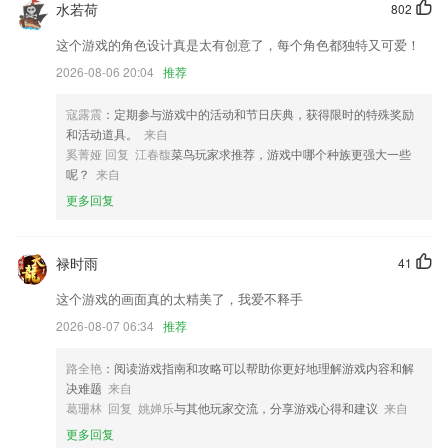
水若荷
802
改进用户反馈的问题
支持御2行业进阶版
这个游戏的角色设计真是太有创意了，每个角色都独特又可爱！
2026-08-06 20:04
推荐
优化教育培育
正观15秒小视频优化；
寇露震
：定期参与游戏中的活动和节日庆典，获得限时的特殊奖励
新增自动指令
和活动道具。
来自
奚菁娅 回复 江春馥
菜鸟玩家求推荐，游戏中哪个种族更强大一些
新增摇一摇叫车功能。
呢？
来自
联系我们
更多回复
以上就是爱赢中彩下载手机版的介绍，如果您喜欢这款软件，您可以到应
用商店进行打分评论，说出您的使用经历，以帮助我们更好的对产品进行
优化修改。
禄时雨
41
这个游戏的画面真的太精美了，我爱不释手
2026-08-07 06:34
推荐
路全艳
：阅读游戏指南和攻略可以帮助你更好地理解游戏内容和解
决难题
来自
葛珊林 回复 姚婵乐
与其他玩家交流，分享游戏心得和建议
来自
更多回复