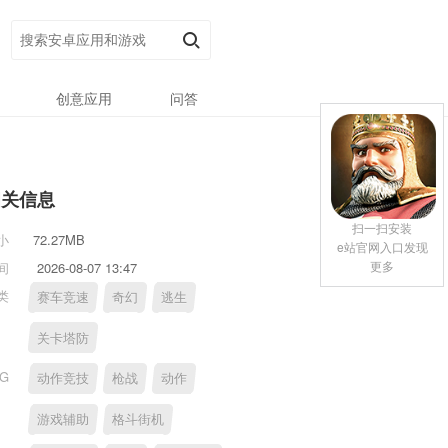
创意应用
问答
相关信息
扫一扫安装
小
72.27MB
e站官网入口发现
更多
间
2026-08-07 13:47
类
赛车竞速
奇幻
逃生
关卡塔防
AG
动作竞技
枪战
动作
游戏辅助
格斗街机