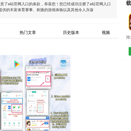
同意了
e站官网入口
的条款，恭喜您！您已经成功注册了e站官网入口
提供的丰富体育赛事、刺激的游戏体验以及其他令人兴奋
热门文章
历史版本
视频