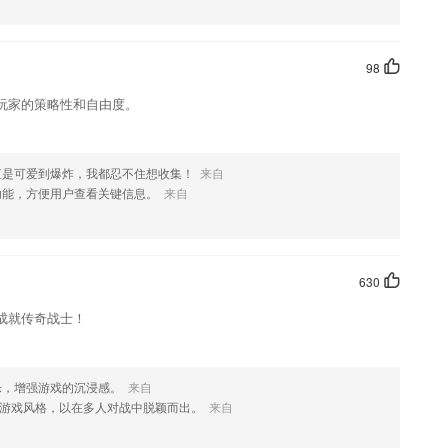
学，趣味教学课件，牢牢抓住孩子的注意力，丰富的课中小游戏，充分激
98
玩家的策略性和自由度。
以帮助你去进行学习的。
趣味常规赛等多种培训方式，从而得到更好的学习效果；
直是可爱到爆炸，我都忍不住想收集！
来自
功能，方便用户查看关键信息。
来自
资源超全面。
630
成就传奇战士！
，个人支付，到店拿票
乐，增强游戏的沉浸感。
来自
游戏风格，以在多人对战中脱颖而出。
来自