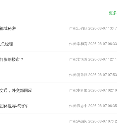
更多
都城秘密
作者:江钧欣 2026-08-07 13:47
任总经理
作者:常和育 2026-08-07 06:33
何影响楼市？
作者:娄悦善 2026-08-07 12:11
作者:蒲乐婷 2026-08-07 07:53
交通，外交部回应
作者:宰妍姬 2026-08-07 02:10
合团体世界杯冠军
作者:滕忠中 2026-08-07 06:35
作者:卢融阅 2026-08-07 07:42