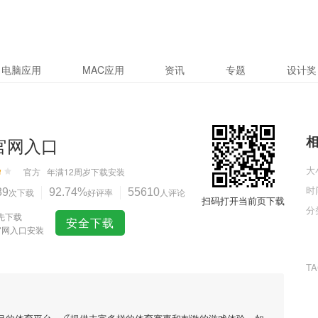
电脑应用
MAC应用
资讯
专题
设计奖
官网入口
大
官方
年满12周岁
下载安装
时
89
次下载
92.74%
好评率
55610
人评论
扫码打开当前页下载
分
先下载
安全下载
官网入口安装
T