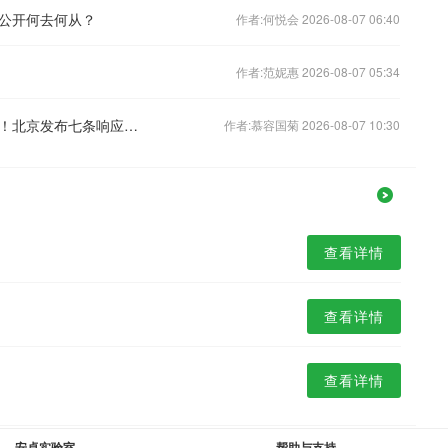
公开何去何从？
作者:何悦会 2026-08-07 06:40
作者:范妮惠 2026-08-07 05:34
倡导企事业单位错峰上下班、弹性办公！北京发布七条响应措施
作者:慕容国菊 2026-08-07 10:30
查看详情
查看详情
查看详情
安卓实验室
帮助与支持