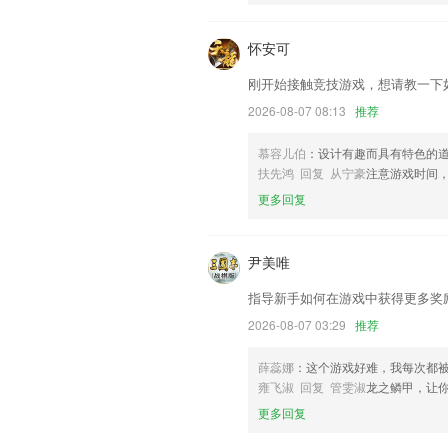
联系我们
以上就是e站官网入口的介绍，如果您喜
怀安可
帮助我们更好的对产品进行优化修改。
刚开始接触竞技游戏，想请教一下
2026-08-07 08:13
推荐
慕容儿伯
：设计有趣而具有特色的
扶先鸿 回复 从宁豪
注意游戏时间
更多回复
尹美唯
指导新手如何在游戏中获得更多奖
2026-08-07 03:29
推荐
薛蕊娜
：这个游戏好难，我每次都
雍飞淑 回复 管雯淑
龙之鳞甲，让
更多回复