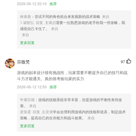
心我的四级了。
2026-06-12 20:10
推荐
3,手机移动端app作为公司ERP系统的一个补充工具
林泰惠
：尝试不同的角色组合来发掘新的战术策略
来自
4,可以从错题集里，查看做错的题目，便于巩固和加强记忆。
1.诸朗弘 回复 支璐启
需要一位熟悉游戏的老手给我一些攻略，我
5,精英训练营：丰富的案例、专题、助力大家快速成长
感觉自己卡住了。
来自
来自
6,【专业探测】
更多回复
澳客网(官网)电脑版软件优势
1.让孩子在趣味的拼图中了解大量的动物，开扩孩子的专业知识行业；
宗薇梵
97
2.与国家教育部装备中心密切协作，根据一站式音乐教育平台，减少标准
差别，帮助达致优质教育。
游戏的副本设计很有挑战性，玩家需要不断提升自己的技巧和战
斗力才能通关。真的很考验玩家的实力
3.这里包括的考研课程很全面，你可以及时的了解关于考研方面的信息在
里面。
2026-06-12 12:50
推荐
4.随时都可以在手机上进行学习，能够在这里和非常专业的老师进行互动
申屠芬德
：游戏的技能系统非常丰富，但是游戏的平衡性有待改
5.真实反馈与学员一起
善。
来自
娄策柔 回复 左灵倩
学会合理利用游戏内的技能和道具，制定战术
6.名著原声朗读，精编版讲义讲解，配套习题测试。
策略，提高自己的生存能力和战斗效果。
来自
澳客网(官网)电脑版更新了什么?
更多回复
米读真懂你，看书更随心