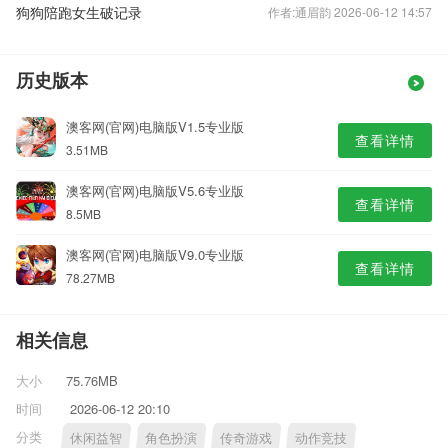
狗狗陪跑女生破记录
作者:通眉韵 2026-06-12 14:57
历史版本
澳客网(官网)电脑版V1.5专业版
查看详情
3.51MB
澳客网(官网)电脑版V5.6专业版
查看详情
8.5MB
澳客网(官网)电脑版V9.0专业版
查看详情
78.27MB
相关信息
大小
75.76MB
时间
2026-06-12 20:10
分类
休闲益智
角色扮演
传奇游戏
动作竞技