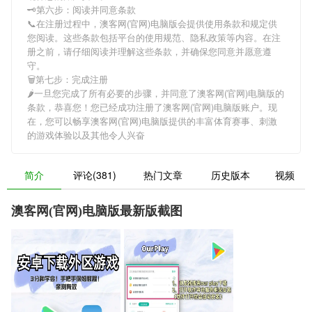
🗝第六步：阅读并同意条款
📞在注册过程中，
澳客网(官网)电脑版
会提供使用条款和规定供
您阅读。这些条款包括平台的使用规范、隐私政策等内容。在注
册之前，请仔细阅读并理解这些条款，并确保您同意并愿意遵
守。
🗑第七步：完成注册
🌶一旦您完成了所有必要的步骤，并同意了
澳客网(官网)电脑版
的
条款，恭喜您！您已经成功注册了澳客网(官网)电脑版账户。现
在，您可以畅享
澳客网(官网)电脑版
提供的丰富体育赛事、刺激
的游戏体验以及其他令人兴奋
简介
评论(381)
热门文章
历史版本
视频
澳客网(官网)电脑版最新版截图