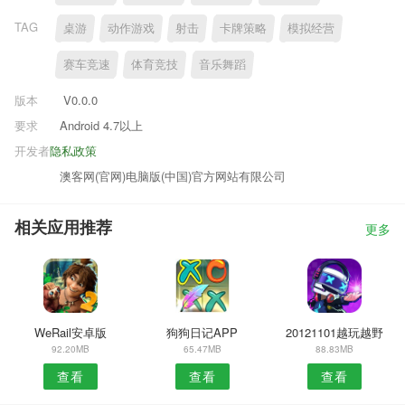
TAG
桌游
动作游戏
射击
卡牌策略
模拟经营
赛车竞速
体育竞技
音乐舞蹈
版本
V0.0.0
要求
Android 4.7以上
开发者
隐私政策
澳客网(官网)电脑版(中国)官方网站有限公司
相关应用推荐
更多
WeRail安卓版
狗狗日记APP
20121101越玩越野
92.20MB
65.47MB
88.83MB
查看
查看
查看