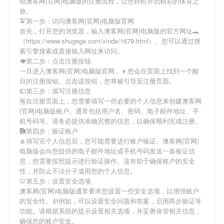
绍
澳客网(官网)电脑版
的注册流程，让您轻松开启精彩的体育之
旅。
🚖第一步：访问澳客网(官网)电脑版官网
首先，打开您的浏览器，输入
澳客网(官网)电脑版
的官方网址🐊
（https://www.shugege.com/xinde/1679.html）。您可以通过搜
索引擎搜索或直接输入网址来访问。
👁第二步：点击注册按钮
一旦进入
澳客网(官网)电脑版
官网，👧您会在页面上找到一个醒
目的注册按钮。点击该按钮，您将被引导至注册页面。
💴第三步：填写注册信息
🈶在注册页面上，您需要填写一些必要的个人信息来创建
澳客网
(官网)电脑版
账户。通常包括用户名、密码、电子邮件地址、手
机号码等。请务必提供准确完整的信息，以确保顺利完成注册。
🎑第四步：验证账户
🥌填写完个人信息后，您可能需要进行账户验证。
澳客网(官网)
电脑版
会向您提供的电子邮件地址或手机号码发送一条验证信
息，您需要按照提示进行验证操作。这有助于确保账户的安全
性，并防止不法分子滥用您的个人信息。
🦷第五步：设置安全选项
澳客网(官网)电脑版
通常要求您设置一些安全选项，以增强账户
的安全性。🎻例如，可以设置安全问题和答案，启用两步验证等
功能。请根据系统的提示设置相关选项，并妥善保管相关信息，
确保您的账户安全。