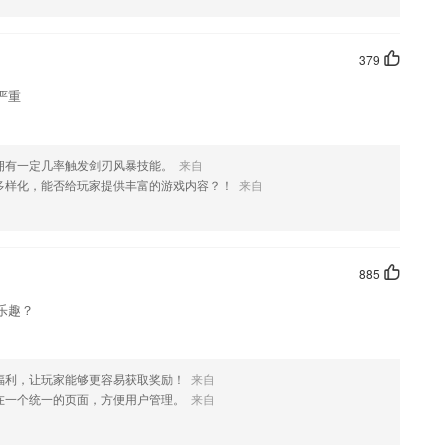
379
严重
拥有一定几率触发剑刃风暴技能。
来自
多样化，能否给玩家提供丰富的游戏内容？！
来自
885
乐趣？
福利，让玩家能够更容易获取奖励！
来自
在一个统一的页面，方便用户管理。
来自