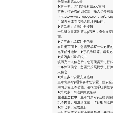
㊗皇帝彩票app㊗
❥第一步：访问皇帝彩票app官网
首先，打开您的浏览器，输入皇帝彩票
（https://www.shugege.com/tag/z
引擎搜索或直接输入网址来访问。
❥第二步：点击注册按钮
一旦进入皇帝彩票app官网，您会在
面。
❥第三步：填写注册信息
在注册页面上，您需要填写一些必要的
电子邮件地址、❥手机号码等。请务
❥第四步：验证账户
填写完个人信息后，您可能需要进行账
一条验证信息，您需要按照提示进行
人信息。
❥第五步：设置安全选项
皇帝彩票app通常要求您设置一些安
用两步验证等功能。请根据系统的提
❥第六步：阅读并同意条款
在注册过程中，皇帝彩票app会提供
策等内容。在注册之前，请仔细阅读
❥第七步：完成注册
一旦您完成了所有必要的步骤，并同意