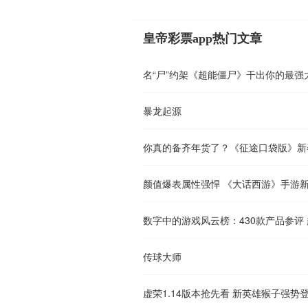
皇帝彩票app热门文章
名“尸”约架《超能僵尸》干出你的最强
暴龙起源
你真的备齐年货了？《征途口袋版》新
颜值爆表属性强悍 《大话西游》手游
数字中的游戏风云榜：430款产品参评 
传球大师
虚荣1.14版本抢先看 新英雄猴子强势