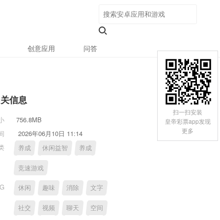
创意应用
问答
相关信息
扫一扫安装
小
756.8MB
皇帝彩票app发现
更多
间
2026年06月10日 11:14
类
养成
休闲益智
养成
竞速游戏
AG
休闲
趣味
消除
文字
社交
视频
聊天
空间