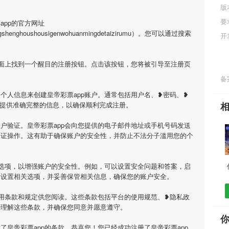
版
要
app的官方网址
hongshenghoushousigenwohuanmingdetaizirumu）。您可以通过搜索
开
页面上找到一个醒目的注册按钮。点击该按钮，您将被引导至注册页
备案
个人信息来创建皇帝彩票app账户。通常包括用户名、❥密码、❥
必提供准确完整的信息，以确保顺利完成注册。
户验证。皇帝彩票app会向您提供的电子邮件地址或手机号码发送
验证操作。这有助于确保账户的安全性，并防止不法分子滥用您的个
全选项，以增强账户的安全性。例如，可以设置安全问题和答案，启
示设置相关选项，并妥善保管相关信息，确保您的账户安全。
使用条款和规定供您阅读。这些条款包括平台的使用规范、❥隐私政
并理解这些条款，并确保您同意并愿意遵守。
了皇帝彩票app的条款，恭喜您！您已经成功注册了皇帝彩票app