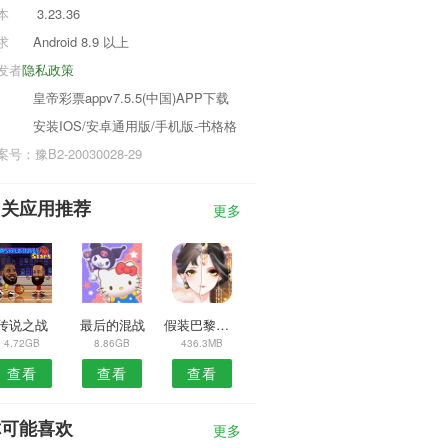
本
3.23.36
求
Android 8.9 以上
发者
隐私政策
皇帝彩票appv7.5.5(中国)APP下载
安装IOS/安卓通用版/手机版-书格格
号：豫B2-20030028-29
相关应用推荐
更多
传说之战
最后的混战
假装巴黎小镇生活
4.72GB
8.86GB
436.3MB
查看
查看
查看
你可能喜欢
更多