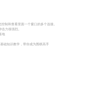
您控制和查看里面一个窗口的多个连接。
冲击力很强烈。
基地
棋基础知识教学，带你成为围棋高手
。