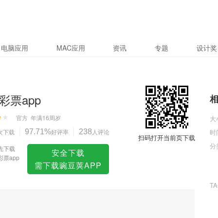
电脑应用
MAC应用
资讯
专题
设计奖
彩票app
官方
年满16周岁
大
次下载
97.71%
好评率
238
人评论
时
扫码打开当前页下载
分
先下载
安全下载
彩票app
需下载豌豆荚APP
T