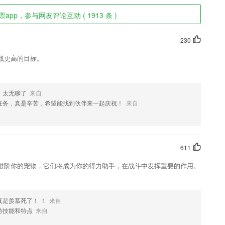
app，参与网友评论互动 ( 1913 条 )
230
战更高的目标。
，太无聊了
来自
任务，真是辛苦，希望能找到伙伴来一起庆祝！
来自
611
进阶你的宠物，它们将成为你的得力助手，在战斗中发挥重要的作用。
是羡慕死了！ ！
来自
特技能和特点
来自