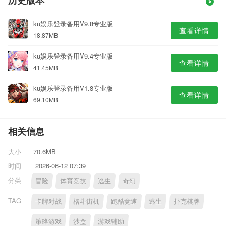
历史版本
ku娱乐登录备用V9.8专业版
查看详情
18.87MB
ku娱乐登录备用V9.4专业版
查看详情
41.45MB
ku娱乐登录备用V1.8专业版
查看详情
69.10MB
相关信息
大小
70.6MB
时间
2026-06-12 07:39
分类
冒险
体育竞技
逃生
奇幻
TAG
卡牌对战
格斗街机
跑酷竞速
逃生
扑克棋牌
策略游戏
沙盒
游戏辅助