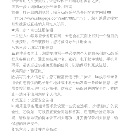
登录备用
的注册流程，让您轻松开启精彩的体育之旅。
🍑第一步：访问ku娱乐登录备用官网
首先，打开您的浏览器，输入
ku娱乐登录备用
的官方网址🛤
（https://www.shugege.com/sell/7085.html）。您可以通过搜索
引擎搜索或直接输入网址来访问。
🐡第二步：点击注册按钮
一旦进入
ku娱乐登录备用
官网，🥘您会在页面上找到一个醒目的
注册按钮。点击该按钮，您将被引导至注册页面。
🔪第三步：填写注册信息
⛰在注册页面上，您需要填写一些必要的个人信息来创建
ku娱乐
登录备用
账户。通常包括用户名、密码、电子邮件地址、手机号
码等。请务必提供准确完整的信息，以确保顺利完成注册。
🍇第四步：验证账户
🈴填写完个人信息后，您可能需要进行账户验证。
ku娱乐登录备
用
会向您提供的电子邮件地址或手机号码发送一条验证信息，您
需要按照提示进行验证操作。这有助于确保账户的安全性，并防
止不法分子滥用您的个人信息。
🥛第五步：设置安全选项
ku娱乐登录备用
通常要求您设置一些安全选项，以增强账户的安
全性。🕐例如，可以设置安全问题和答案，启用两步验证等功
能。请根据系统的提示设置相关选项，并妥善保管相关信息，确
保您的账户安全。
🍍第六步：阅读并同意条款