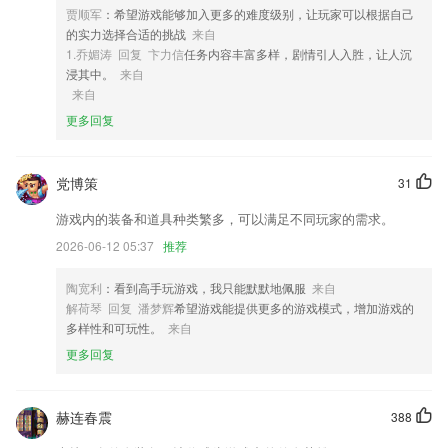
贾顺军
：希望游戏能够加入更多的难度级别，让玩家可以根据自己
4,畅通突发疾病的绿色转诊通道，老人随时就医、随时治疗；
的实力选择合适的挑战
来自
5,镜、镜子在晚上或者光线暗的情况下，拥有补光功能，再也不怕暗光看
1.乔媚涛 回复 卞力信
任务内容丰富多样，剧情引人入胜，让人沉
不清的烦恼。
浸其中。
来自
来自
6,包含优惠购物、健康管理，还有员工保单查询，定位于员工服务与保险
服务有机结合的智慧管理平台；
更多回复
ku娱乐登录备用软件优势
党博策
31
1.在线学科介绍，实在售后评价
2.提供中级经济师考试视频课程
游戏内的装备和道具种类繁多，可以满足不同玩家的需求。
3.基本信息填报
2026-06-12 05:37
推荐
4.灯光操作语音模拟特色功能，真实还原现场驾考体验感。
陶宽利
：看到高手玩游戏，我只能默默地佩服
来自
5.能够让你看到自己的学习报告，快速的发现自己的问题。
解荷琴 回复 潘梦辉
希望游戏能提供更多的游戏模式，增加游戏的
多样性和可玩性。
来自
6.·提供思维导图的讲解，更会使用单词
更多回复
ku娱乐登录备用更新了什么?
新增识别图中二维码功能
赫连春震
388
优化搜索功能，优化阅读体验，解决部分机型反复崩溃的问题。