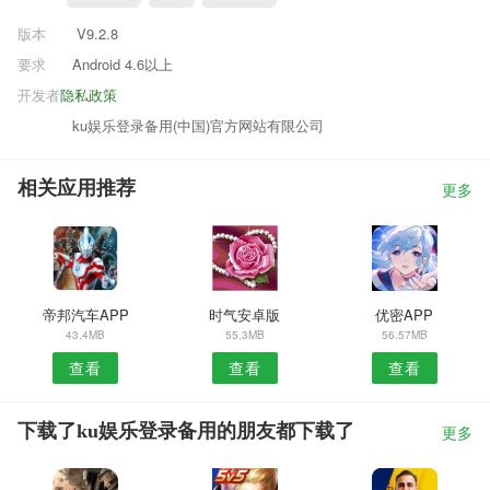
版本
V9.2.8
要求
Android 4.6以上
开发者
隐私政策
ku娱乐登录备用(中国)官方网站有限公司
相关应用推荐
更多
帝邦汽车APP
时气安卓版
优密APP
43.4MB
55.3MB
56.57MB
查看
查看
查看
下载了ku娱乐登录备用的朋友都下载了
更多