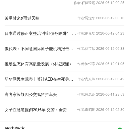
作者:轩辕琦莲 2026-06-12 00:25
苦尽甘来&雨过天晴
作者:贾滢华 2026-06-12 00:10
日本通过修正案整治“牛郎债务陷阱”，获日民众支持
作者:荆嘉功 2026-06-12 04:23
俄代表：不同意国际原子能机构报告与扎波罗热核电站归俄管辖相抵触条款
作者:储蓓珍 2026-06-12 06:38
推动生态体育高质量发展（体坛观澜）
作者:陈恒宗 2026-06-12 01:05
新华网民生观察丨莫让AED在生死关头“掉链子”
作者:尚东峰 2026-06-12 03:42
高考家长疑因公交鸣笛拦车头
作者:盛忠朗 2026-06-11 23:53
女子在隧道撞倒29只羊 交警：全责
作者:寿昭瑶 2026-06-12 02:30