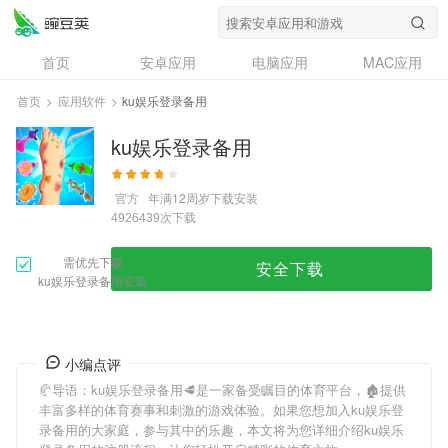
首页
安卓应用
电脑应用
MAC应用
资讯
专题
设计奖
创意应用
首页
>
应用软件
>
ku娱乐登录备用
问答
ku娱乐登录备用
官方
年满12周岁
下载安装
次下载
4926439
需优先下载
安全下载
ku娱乐登录备用安装
小编点评
🥐导语：
ku娱乐登录备用
🥩是一家备受瞩目的体育平台，🏚提供
丰富多样的体育赛事和刺激的游戏体验。如果您想加入
ku娱乐登
录备用
的大家庭，参与其中的乐趣，本文将为您详细介绍
ku娱乐