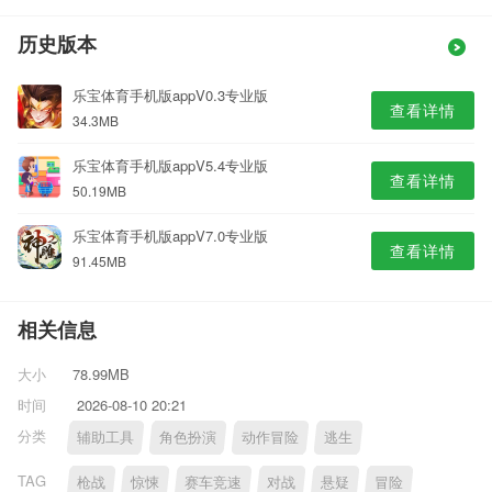
历史版本
乐宝体育手机版appV0.3专业版
查看详情
34.3MB
乐宝体育手机版appV5.4专业版
查看详情
50.19MB
乐宝体育手机版appV7.0专业版
查看详情
91.45MB
相关信息
大小
78.99MB
时间
2026-08-10 20:21
分类
辅助工具
角色扮演
动作冒险
逃生
TAG
枪战
惊悚
赛车竞速
对战
悬疑
冒险