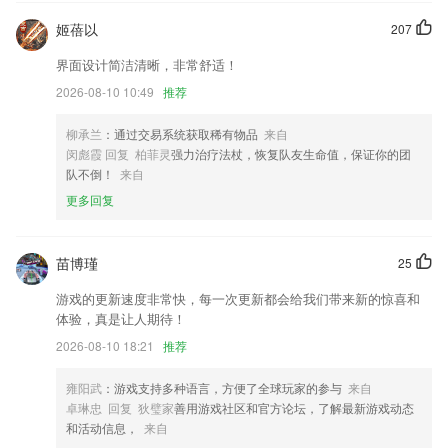
视觉升级
姬蓓以
207
新增人行出入口系统
界面设计简洁清晰，非常舒适！
大量车辆定位点聚合成实时路况，实时变化的车流颜色即代表了道路的实
2026-08-10 10:49
推荐
时情况；
优化软件的稳定性能；
柳承兰
：通过交易系统获取稀有物品
来自
闵彪霞 回复 柏菲灵
强力治疗法杖，恢复队友生命值，保证你的团
提升表格识别准确率
队不倒！
来自
联系我们
更多回复
以上就是乐宝体育手机版app的介绍，如果您喜欢这款软件，您可以到应
用商店进行打分评论，说出您的使用经历，以帮助我们更好的对产品进行
优化修改。
苗博瑾
25
游戏的更新速度非常快，每一次更新都会给我们带来新的惊喜和
体验，真是让人期待！
2026-08-10 18:21
推荐
雍阳武
：游戏支持多种语言，方便了全球玩家的参与
来自
卓琳忠 回复 狄璧家
善用游戏社区和官方论坛，了解最新游戏动态
和活动信息，
来自