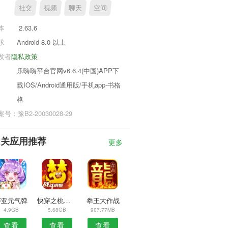
社交
视频
聊天
空间
本
2.63.6
求
Android 8.0 以上
发者
隐私政策
乐嗨嗨平台官网v6.6.4(中国)APP下
载IOS/Android通用版/手机app-书格
格
号：豫B2-20030028-29
相关应用推荐
更多
赛亚元气弹
快穿之桃花修复系统
拳王大作战
4.9GB
5.68GB
907.77MB
查看
查看
查看