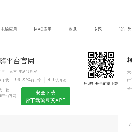
电脑应用
MAC应用
资讯
专题
设计奖
嗨平台官网
官方
年满16周岁
大
次下载
99.22%
好评率
410
人评论
时
扫码打开当前页下载
分
先下载
安全下载
嗨平台官网
需下载豌豆荚APP
T