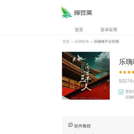
乐嗨嗨平台官网
首页
安卓应用
首页
>
应用软件
>
乐嗨嗨平台官网
乐嗨
93274
需优
乐嗨
软件教程