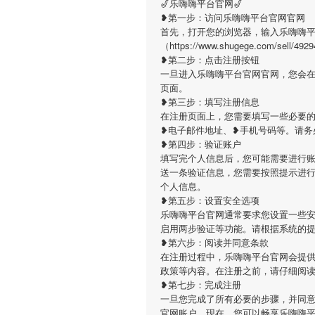
🎷乐嗨嗨平台官网🎷
❥第一步：访问乐嗨嗨平台官网官网
首先，打开您的浏览器，输入乐嗨嗨
（https://www.shugege.com/
❥第二步：点击注册按钮
一旦进入乐嗨嗨平台官网官网，您会
页面。
❥第三步：填写注册信息
在注册页面上，您需要填写一些必要
❥电子邮件地址、❥手机号码等。请务
❥第四步：验证账户
填写完个人信息后，您可能需要进行
送一条验证信息，您需要按照提示进
个人信息。
❥第五步：设置安全选项
乐嗨嗨平台官网通常要求您设置一些
启用两步验证等功能。请根据系统的
❥第六步：阅读并同意条款
在注册过程中，乐嗨嗨平台官网会提
政策等内容。在注册之前，请仔细阅
❥第七步：完成注册
一旦您完成了所有必要的步骤，并同
官网账户。现在，您可以畅享乐嗨嗨