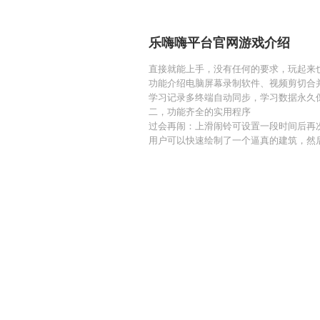
乐嗨嗨平台官网游戏介绍
直接就能上手，没有任何的要求，玩起来
功能介绍电脑屏幕录制软件、视频剪切合
学习记录多终端自动同步，学习数据永久
二，功能齐全的实用程序
过会再闹：上滑闹铃可设置一段时间后再
用户可以快速绘制了一个逼真的建筑，然