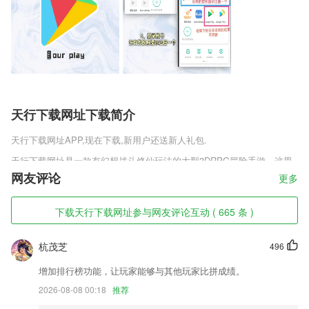
天行下载网址下载简介
天行下载网址
APP,现在下载,新用户还送新人礼包.
天行下载网址是一款有幻想战斗修仙玩法的大型3DRPG冒险手游，这里
是有着有着无尽修仙幻想的仙界朝代，各种青大的门派势力割据着中华九
网友评论
更多
州，为人类带来前所未有的繁华昌盛，在这里你可以成为任何一个超级仙
侠，在游戏中自由的进行与御剑翱翔或者自由乘龙归去，成就伟大的仙侠
下载天行下载网址参与网友评论互动 ( 665 条 )
人物。
天行下载网址软件特色
杭茂芝
496
1,人工审核,真实需求
增加排行榜功能，让玩家能够与其他玩家比拼成绩。
2,软件内涵视频、音频、文字等多种学习方式，并应用AI智能测试算法；
2026-08-08 00:18
推荐
3,点击添加客户,进行客户信息记录,随时可以熟悉了解2265客户基础情况;