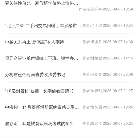
更关注性价比！寒假研学价格上涨热度下降
作者:公冶亮宇 2026-08-07 13:58
“北上广深”二手房交易回暖，年底楼市怎样看？
作者:弘士淑 2026-08-07 19:34
中越关系再上“新高度”令人期待
作者:逄谦月 2026-08-07 14:30
倡导企事业单位错峰上下班、弹性办公！北京发布七条响应措施
作者:钟娇聪 2026-08-07 14:15
孙梅君已任河南省委政法委书记
作者:张玲彪 2026-08-07 23:00
“10亿副省长”被捕！长期偷看违禁书
作者:陈容剑 2026-08-07 21:27
中疾控：11月份新增新冠病毒感染重症病例135例
作者:袁苛眉 2026-08-07 12:26
濮存昕：我是被观众当场考试的学生
作者:戚冰倩 2026-08-07 20:24