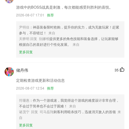
新增 内容浏览数（后续择日开启）
游戏中的BOSS战真是刺激，每次都能感受到胜利的喜悦。
全新手机垃圾清理技术，深度扫描手机文件
2026-08-07 17:01
推荐
每日一句答题优化
优化选择音乐页面的加载速度。
尹明佳
：神器装备限时抢购，提升你的实力，成为无敌玩家！赶紧
参与，不容错过！
来自
文章可以分享到微博啦！
关骅明 回复 别娜维
提供更多的角色技能和装备选择，让玩家能够
联系我们
根据自己的喜好进行个性化发展。
来自
以上就是天行下载网址的介绍，如果您喜欢这款软件，您可以到应用商店
更多回复
进行打分评论，说出您的使用经历，以帮助我们更好的对产品进行优化修
改。
储丹伟
35
定期检查游戏更新和活动信息
2026-08-07 12:54
推荐
符珊惠
：作为一个游戏迷，我觉得这个游戏的难度设计非常合理，
不会过于简单也不会过于困难！
来自
诸茂宁 回复 司马磊翔
刺客利用暗杀技巧，迅速消灭敌人的首领
来
自
更多回复