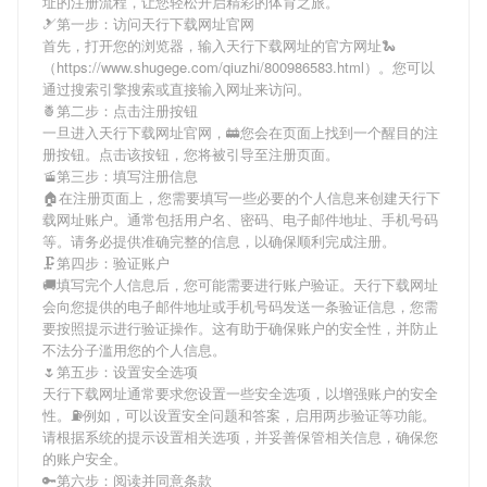
址
的注册流程，让您轻松开启精彩的体育之旅。
🎿第一步：访问天行下载网址官网
首先，打开您的浏览器，输入
天行下载网址
的官方网址🐍
（https://www.shugege.com/qiuzhi/800986583.html）。您可以
通过搜索引擎搜索或直接输入网址来访问。
🍍第二步：点击注册按钮
一旦进入
天行下载网址
官网，🚋您会在页面上找到一个醒目的注
册按钮。点击该按钮，您将被引导至注册页面。
🚡第三步：填写注册信息
🏠在注册页面上，您需要填写一些必要的个人信息来创建
天行下
载网址
账户。通常包括用户名、密码、电子邮件地址、手机号码
等。请务必提供准确完整的信息，以确保顺利完成注册。
🗜第四步：验证账户
🚚填写完个人信息后，您可能需要进行账户验证。
天行下载网址
会向您提供的电子邮件地址或手机号码发送一条验证信息，您需
要按照提示进行验证操作。这有助于确保账户的安全性，并防止
不法分子滥用您的个人信息。
🌷第五步：设置安全选项
天行下载网址
通常要求您设置一些安全选项，以增强账户的安全
性。⛽️例如，可以设置安全问题和答案，启用两步验证等功能。
请根据系统的提示设置相关选项，并妥善保管相关信息，确保您
的账户安全。
🔑第六步：阅读并同意条款