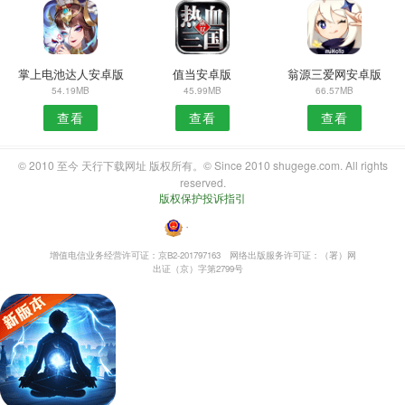
掌上电池达人安卓版
值当安卓版
翁源三爱网安卓版
54.19MB
45.99MB
66.57MB
查看
查看
查看
© 2010 至今 天行下载网址 版权所有。© Since 2010 shugege.com. All rights
reserved.
版权保护投诉指引
・
增值电信业务经营许可证：京B2-201797163
网络出版服务许可证：（署）网
出证（京）字第2799号