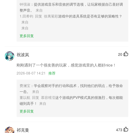
钟强淑
：提供游戏音乐和音效的调节选项，让玩家根据自己喜好调
4,快速钱包提现
整声音。
来自
5,通过大数据分析实现对异常人员的警告提醒，有针对性的进行重点检
1.田希钧 回复 徐离菊彩
游戏中的道具系统是否有足够的策略性？
查；
来自
来自
6,趣味游戏设置
更多回复
天行下载网址软件优势
1.每天都会更新免费插画素材，海量精美图片等你发现！
祝波岚
20
2.能很快的在手机上搜索相关的空教室信息，学生们想要自习就更便利
了。
刚刚遇到了一个很友善的玩家，感觉游戏里的人都好nice！
3.学习形状，说出这些形状的名字
2026-08-07 14:21
推荐
4.·“科普中国”子产品
费澜宝
：学会观察对手的行动和战术，找到他们的弱点，给予致命
5.还可以依据"书体和书法家"精确查找。
一击。
来自
董以航 回复 慕容维滢
这个游戏的PVP模式真的很激烈，每次都能
6.为你邀请不同范畴的常识达人、极富构思的kol，和你一起开动遨游常
碰到高手！
来自
识海洋的巨轮。
更多回复
天行下载网址更新了什么?
做任务，天天碎片领不停
祁克曼
473