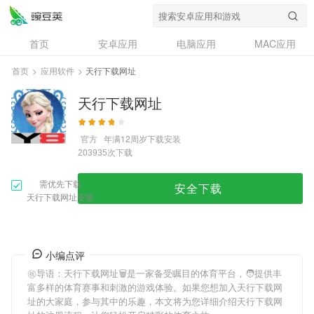
首页
安卓应用
电脑应用
MAC应用
资讯
专题
设计奖
创意应用
首页
>
应用软件
>
天行下载网址
问答
天行下载网址
官方
年满12周岁
下载安装
次下载
203935
需优先下载
安全下载
天行下载网址安装
小编点评
㊗导语：
天行下载网址
🗑是一家备受瞩目的体育平台，🧑提供丰
富多样的体育赛事和刺激的游戏体验。如果您想加入
天行下载网
址
的大家庭，参与其中的乐趣，本文将为您详细介绍
天行下载网