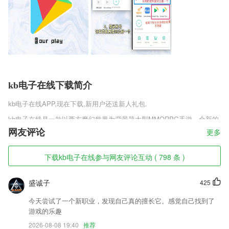
kb电子在线下载简介
kb电子在线
APP,现在下载,新用户还送新人礼包.
kb电子在线是一款以西方魔幻世界为背景题大型MMORPG手游，全新的
魔幻故事题材，各种精致的人物角色任你选择，超清细腻的游戏画面，给
网友评论
更多
你最直接的视觉感官，各种刺激好玩幻境副本，神曲世界九游版带你领略
奇迹魔幻大陆的精彩瞬间，全新有趣的对战模式，体验各种打击的快感。
下载kb电子在线参与网友评论互动 ( 798 条 )
kb电子在线软件特色
盛诚子
425
1,拥有6000余名专业专职授课教师，面授和网校学员提供4500余种培训
课程；
今天尝试了一个新职业，发现自己真的擅长它。感觉自己找到了
2,放大眼睛， 瘦脸，贴纸
游戏的乐趣
3,支持语音对讲和视频通话。
2026-08-08 19:40
推荐