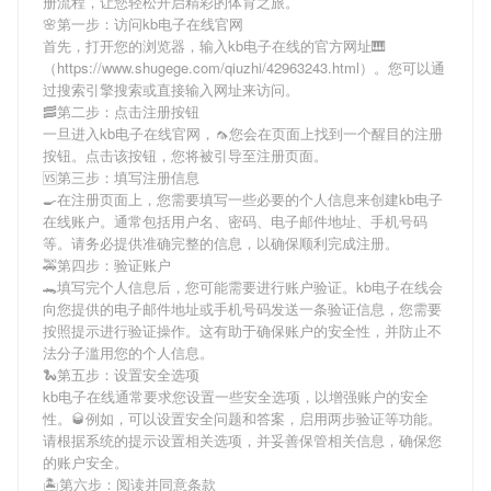
册流程，让您轻松开启精彩的体育之旅。
🌸第一步：访问kb电子在线官网
首先，打开您的浏览器，输入
kb电子在线
的官方网址🎹
（https://www.shugege.com/qiuzhi/42963243.html）。您可以通
过搜索引擎搜索或直接输入网址来访问。
🥓第二步：点击注册按钮
一旦进入
kb电子在线
官网，🦟您会在页面上找到一个醒目的注册
按钮。点击该按钮，您将被引导至注册页面。
🆚第三步：填写注册信息
🍳在注册页面上，您需要填写一些必要的个人信息来创建
kb电子
在线
账户。通常包括用户名、密码、电子邮件地址、手机号码
等。请务必提供准确完整的信息，以确保顺利完成注册。
🚕第四步：验证账户
🐊填写完个人信息后，您可能需要进行账户验证。
kb电子在线
会
向您提供的电子邮件地址或手机号码发送一条验证信息，您需要
按照提示进行验证操作。这有助于确保账户的安全性，并防止不
法分子滥用您的个人信息。
🐍第五步：设置安全选项
kb电子在线
通常要求您设置一些安全选项，以增强账户的安全
性。🥃例如，可以设置安全问题和答案，启用两步验证等功能。
请根据系统的提示设置相关选项，并妥善保管相关信息，确保您
的账户安全。
🏝第六步：阅读并同意条款