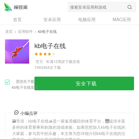
首页
安卓应用
电脑应用
MAC应用
资讯
专题
设计奖
创意应用
首页
>
应用软件
>
kb电子在线
问答
kb电子在线
官方
年满12周岁
下载安装
次下载
7483464
需优先下载
安全下载
kb电子在线安装
小编点评
🗃导语：
kb电子在线
🍯是一家备受瞩目的体育平台，🌉提供丰富
多样的体育赛事和刺激的游戏体验。如果您想加入
kb电子在线
的
大家庭，参与其中的乐趣，本文将为您详细介绍
kb电子在线
的注