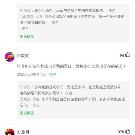
4,立足文艺界,面向全社会,权威发布国家文艺政策
严顺骅
：缺乏互动性，玩家与游戏世界的连接感很差。
来自
5,在线投稿，一键创作，铺就你的成神之路
1.成雪舒 回复 彭翠贞
游戏的地图设计非常精细，每一个场景都充
满了细节和惊喜。
来自
6,新章节秒更新，书架最快更新提醒。
来自
kb电子在线软件优势
更多回复
1.整体涵盖大影像、生命支持设备、口腔器械、临床检验设备、其他通用
设备等专业课程
冉韵钧
64
2.首款基于人工智能的文言文翻译系统，上至先秦文学，下到明清小文，
都可极速翻译
培养你的技能和战力是我的责任，我将全心全意指导你的成长！
3.* 缺席和许可表格
2026-08-08 07:56
推荐
4.收集的有历年的真题，用户可以自主的刷题不受限制
郑保富
：多样化的游戏模式，无论是副本、竞技场还是团队战斗，
5.不管你有什么样的学习需要都可以满足你，各种不同的舞蹈划分非常的
都能满足不同玩家的需求！
来自
详细；
冯政振 回复 步荷亨
制定自己的游戏目标和计划，有条不紊地实现
它们。
来自
6.·能实时记录用户的学习情况，并可以随时查看，了解学习信息
更多回复
kb电子在线更新了什么?
新用户福利升级：享首月全场漫画免费畅读~
方曼月
978