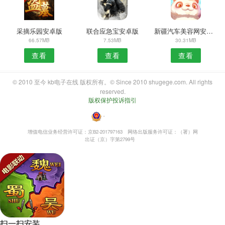
采摘乐园安卓版
联合应急宝安卓版
新疆汽车美容网安卓版
66.57MB
7.53MB
30.31MB
查看
查看
查看
© 2010 至今 kb电子在线 版权所有。© Since 2010 shugege.com. All rights
reserved.
版权保护投诉指引
・
增值电信业务经营许可证：京B2-201797163
网络出版服务许可证：（署）网
出证（京）字第2799号
扫一扫安装