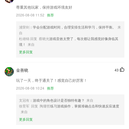
修复已经bug，优化若干细节
尊重其他玩家，保持游戏环境友好
扫码识别提速，开锁速度更快哦！
2026-08-08 11:52
推荐
产品性能进一步提升，体验更流畅
投屏神器，完美适配各型号安卓手机平板和电视
浦荣剑
：学会分配游戏时间，合理安排生活和学习，保持平衡。
来
自
音乐收藏功能优化，获取更多你喜爱的音乐
杜雄锦 回复 蔡晓光
游戏音效太赞了，每次都让我感觉好像身临其
联系我们
境！
来自
以上就是kb电子在线的介绍，如果您喜欢这款软件，您可以到应用商店
更多回复
进行打分评论，说出您的使用经历，以帮助我们更好的对产品进行优化修
改。
金善晓
43
玩了一天，终于通关了！感觉自己好厉害！
2026-08-08 10:24
推荐
支冠有
：游戏中的角色设计是否独特有趣？
来自
徐育军 回复 陶珊哲
练习游戏操作，掌握准确点击和快速反应速度
来自
更多回复