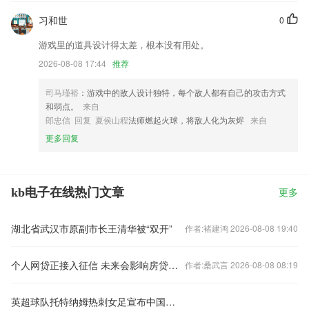
习和世
0
游戏里的道具设计得太差，根本没有用处。
2026-08-08 17:44
推荐
司马瑾裕
：游戏中的敌人设计独特，每个敌人都有自己的攻击方式
和弱点。
来自
郎忠信 回复 夏侯山程
法师燃起火球，将敌人化为灰烬
来自
更多回复
kb电子在线热门文章
更多
湖北省武汉市原副市长王清华被“双开”
作者:褚建鸿 2026-08-08 19:40
个人网贷正接入征信 未来会影响房贷么？
作者:桑武言 2026-08-08 08:19
英超球队托特纳姆热刺女足宣布中国球员王霜加盟