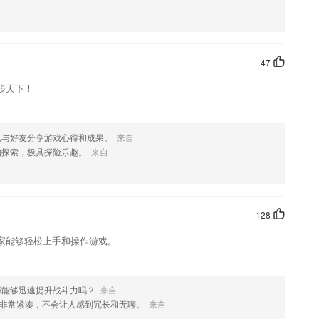
47
常完善的模式，分阶段学习的模式中有从基础到进阶到高阶讲解等等
步天下！
供的，多种学习方式任你去选择，各位学习更轻松；
使用功能，可以满足所有用户的需求。
组等，围绕教学、教育实时交流；还可随时随地进行班级圈分享、互动，
以与好友分享游戏心得和成果。
来自
收眼底。
由探索，极具探险乐趣。
来自
128
家能够轻松上手和操作游戏。
出多少刀币;
巧能够迅速提升战斗力吗？
来自
非常紧凑，不会让人感到冗长和无聊。
来自