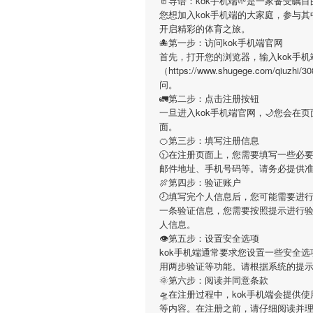
🥛导语：
kok手机端
🌱是一家备受瞩
您想加入
kok手机端
的大家庭，参与其
开启精彩的体育之旅。
🐙第一步：访问kok手机端官网
首先，打开您的浏览器，输入
kok手机
（https://www.shugege.com/
问。
🚛第二步：点击注册按钮
一旦进入
kok手机端
官网，🌙您会在
面。
🍊第三步：填写注册信息
🕥在注册页面上，您需要填写一些必
邮件地址、手机号码等。请务必提供
🍖第四步：验证账户
🕗填写完个人信息后，您可能需要进
一条验证信息，您需要按照提示进行
人信息。
👁第五步：设置安全选项
kok手机端
通常要求您设置一些安全选
用两步验证等功能。请根据系统的提
🌞第六步：阅读并同意条款
🛸在注册过程中，
kok手机端
会提供使
等内容。在注册之前，请仔细阅读并