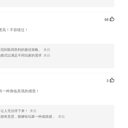
欢这款软件，您可以到应用商店进行打分评论，说出您的使用经历，以帮
68
更高！不容错过！
，找到取得胜利的最佳策略。
来自
戏模式以满足不同玩家的需求
来自
3
有一种身临其境的感觉！
，让人无法停下来！
来自
统很有意思，能够给玩家一种成就感，
来自