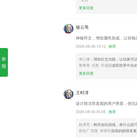
更多回复
1.细致图标每个图标精心设计不敷衍。
2.点读随时看，碎片化时间学习全利用，
骆云苇
3.有温度的进阶知识传递模式建立了非
神秘符文，增加属性加成，让你独
4.便捷好用而且所有的资料都是免费提
2026-08-06 10:12
推荐
5.操作过程也没有难度，提供特别丰富的
6.教师、家长可快速创建备课组、育儿
举
单仁琳
：增加社交功能，让玩家可
孩子在家与校穿梭时的学习和生活状况尽
报
黎菁青 回复 司瑞国
虚拟世界中自
kok手机端更新了什么?
更多回复
更新新年图标
支持将导入的视频转码为较低的分辨率
王时泽
新增支持新款插线板P2远程开关机
设计简洁而直观的用户界面，使玩
修复一些问题
2026-08-06 05:05
推荐
全新的连续签到功能,试试看第三天可以开
耿霄梵
：刚开始玩游戏，有什么技
新增邀请评价；
苏轮广 回复 寿香民
游戏的剧情发展