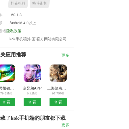
扑克棋牌
格斗街机
本
V0.1.3
求
Android 4.0以上
发者
隐私政策
kok手机端(中国)官方网站有限公司
相关应用推荐
更多
全民报销安卓版
企兄弟APP
上海筑商团APP
79.63MB
0.12MB
97.75MB
查看
查看
查看
载了kok手机端的朋友都下载
了
更多