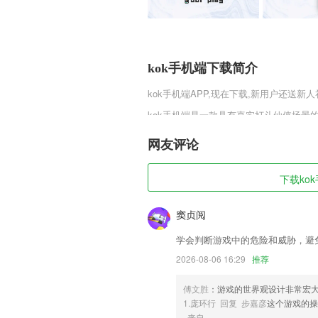
kok手机端下载简介
kok手机端
APP,现在下载,新用户还送新人
kok手机端是一款具有真实打斗仙侠场景
的仙侠大世界，万人同屏跨服PVP随时
同的战斗体验，多元化的角色养成系统和
网友评论
kok手机端软件特色
下载kok
1,百万篇作文范文，通篇详细讲解
2,实用性极强的通讯录备份软件，让你的
窦贞阅
3,方便强大的医护人员工作管理日按键
学会判断游戏中的危险和威胁，避
4,步骤操作简单，导航系统也精准，就
2026-08-06 16:29
推荐
5,【图片处理】提供免费拼图、打码、画
傅文胜
：游戏的世界观设计非常宏
6,【隐私保护】多开软件个性改名，保证
1.庞环行 回复 步嘉彦
这个游戏的
kok手机端软件优势
来自