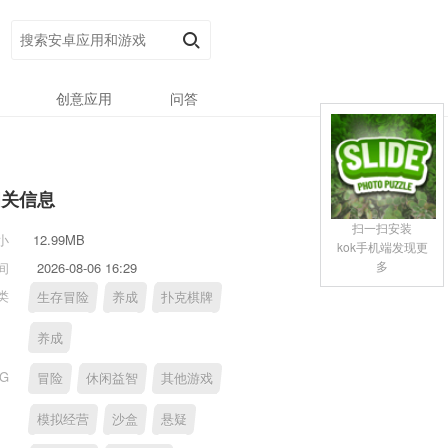
创意应用
问答
相关信息
扫一扫安装
小
12.99MB
kok手机端发现更
多
间
2026-08-06 16:29
类
生存冒险
养成
扑克棋牌
养成
AG
冒险
休闲益智
其他游戏
模拟经营
沙盒
悬疑