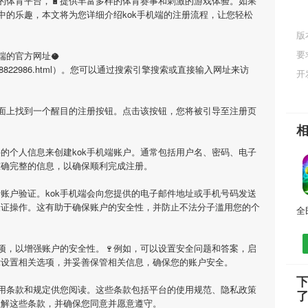
目的体育平台，🔋提供丰富多样的体育赛事和刺激的游戏体验。如果
中的乐趣，本文将为您详细介绍
kok手机端
的注册流程，让您轻松
版
要
端
的官方网址🥥
qiuzhi/308822986.html）。您可以通过搜索引擎搜索或直接输入网址来访
开
页面上找到一个醒目的注册按钮。点击该按钮，您将被引导至注册页
要的个人信息来创建
kok手机端
账户。通常包括用户名、密码、电子
准确完整的信息，以确保顺利完成注册。
行账户验证。
kok手机端
会向您提供的电子邮件地址或手机号码发送
验证操作。这有助于确保账户的安全性，并防止不法分子滥用您的个
项，以增强账户的安全性。🍷例如，可以设置安全问题和答案，启
示设置相关选项，并妥善保管相关信息，确保您的账户安全。
下
用条款和规定供您阅读。这些条款包括平台的使用规范、隐私政策
理解这些条款，并确保您同意并愿意遵守。