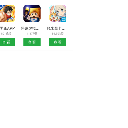
7零狐APP
黑镜虚拟人APP
锐米黑卡君安卓版
82.3MB
1.37MB
84.55MB
查看
查看
查看