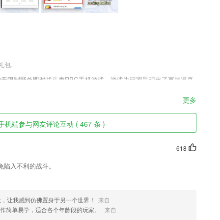
礼包.
的无限制野外即时战斗类RPG手机游戏，游戏为玩家呈现出了更加逼真
都能开战，在这里你需要利用你优秀的战斗方式和战斗技能来完成各种不
丰富的社交情缘，带你领略全新仙侠世界。
更多
手机端参与网友评论互动 ( 467 条 )
联系人从一开始，到永远。
618
免陷入不利的战斗。
算是一些很细微的地方，通过这个软件都可以找到；
笔等图片处理工具，简单又好用；
大，让我感到仿佛置身于另一个世界！
来自
多开内容的隐私；
操作简单易学，适合各个年龄段的玩家。
来自