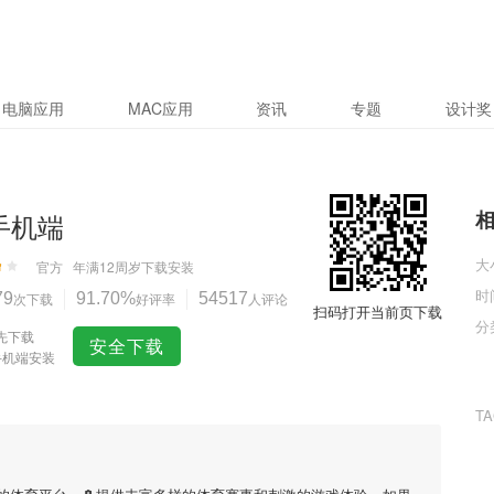
电脑应用
MAC应用
资讯
专题
设计奖
k手机端
大
官方
年满12周岁
下载安装
时
79
次下载
91.70%
好评率
54517
人评论
扫码打开当前页下载
分
先下载
安全下载
k手机端安装
T