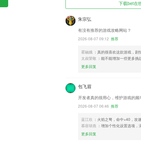
下载bet在
朱宗弘
有没有推荐的游戏攻略网站？
2026-08-07 09:12
推荐
霍融娥
：真的很喜欢这款游戏，剧
太叔荣敬
：能不能增加一些更多挑
更多回复
包飞眉
开发者真的很用心，维护游戏的频率
2026-08-07 06:46
推荐
蓝江欣
：火焰之弩，命中+40，攻速
慕容琰燕
：增加个性化设置选项，
更多回复