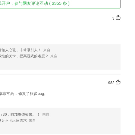
线开户，参与网友评论互动 ( 2355 条 )
3
情扣人心弦，非常吸引人！
来自
战性的关卡，提高游戏的难度？
来自
982
非常高，修复了很多bug。
+30，附加燃烧效果。 ！
来自
满足不同玩家需求
来自