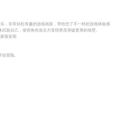
音乐，非常轻松有趣的游戏画面，带给您了不一样的游戏体验感
来武装自己，使得角色攻击力变得更高突破更厚的墙壁。
发家致富呢
开始冒险。