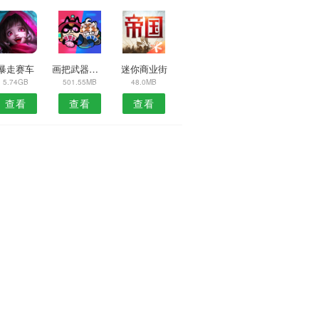
暴走赛车
画把武器战斗
迷你商业街
5.74GB
501.55MB
48.0MB
查看
查看
查看