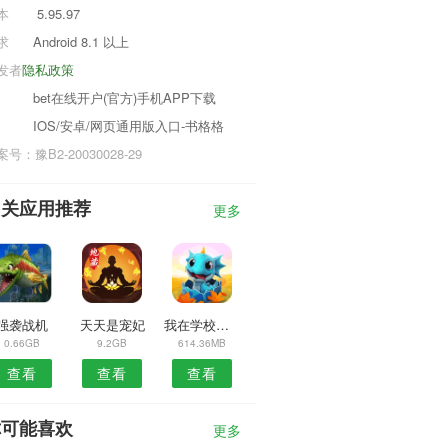
本
5.95.97
求
Android 8.1 以上
发者
隐私政策
bet在线开户(官方)手机APP下载
IOS/安卓/网页通用版入口-书格格
号：豫B2-20030028-29
相关应用推荐
更多
强袭战机
天天是宠妃
我在学校扛把子
0.66GB
9.2GB
614.36MB
查看
查看
查看
你可能喜欢
更多