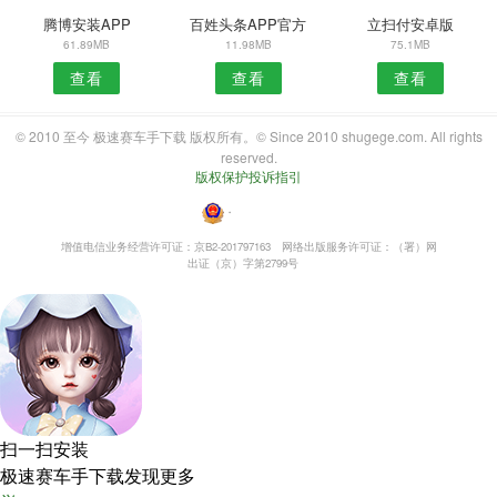
腾博安装APP
百姓头条APP官方
立扫付安卓版
61.89MB
11.98MB
75.1MB
查看
查看
查看
© 2010 至今 极速赛车手下载 版权所有。© Since 2010 shugege.com. All rights
reserved.
版权保护投诉指引
・
增值电信业务经营许可证：京B2-201797163
网络出版服务许可证：（署）网
出证（京）字第2799号
扫一扫安装
极速赛车手下载发现更多