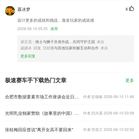
聂冰梦
8
设计更多的成就和挑战，激发玩家的成就感
2026-06-10 05:35
推荐
诸言茂
：骑士与狮子并肩作战，共同守护王国
来自
戚娣冰 回复 沈初珊
与其他玩家积极互动和合作
来自
更多回复
极速赛车手下载热门文章
更多
合肥市数据要素市场工作座谈会近日举行
作者:彭烟春 2026-06-10 11:46
光明乳业独家赞助《故事里的中国》第二季继续在央视频道热播
作者:刘兴晨 2026-06-10 03:58
张桂梅回应曾说"离开女高不要回来"
作者:劳昌兰 2026-06-10 02:50