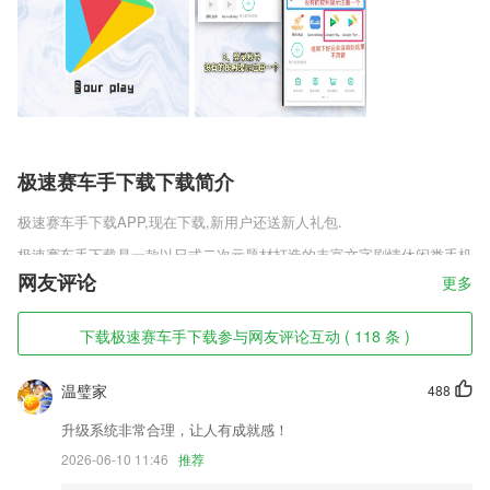
极速赛车手下载下载简介
极速赛车手下载
APP,现在下载,新用户还送新人礼包.
极速赛车手下载是一款以日式二次元题材打造的丰富文字剧情休闲类手机
游戏，游戏中有浓厚的二次元动漫风格，游戏中有精致且细腻的清晰风
网友评论
更多
格，你可以感受到紧张而刺激的剧情故事，还能体验多彩的校园生活并推
开世界重重的迷雾寻找真相，一个把脑袋放空的主角与性格各异的人们相
下载极速赛车手下载参与网友评论互动 ( 118 条 )
遇了，为了把大家都联系到一起而做出的努力。
极速赛车手下载软件特色
温璧家
488
1,组织者可使用轻松建立各种群组,如班级群组、单位群组等等组织者可
升级系统非常合理，让人有成就感！
通过群组向组员发布作业、考试,并监视组员的学习情况
2026-06-10 11:46
推荐
2,无论在任何场合，任何环境，您都可以轻松完成您的扫码。