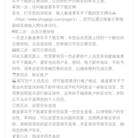
车手下载
的注册流程，让您轻松开启精彩的体育之旅。
🍝第一步：访问极速赛车手下载官网
首先，打开您的浏览器，输入
极速赛车手下载
的官方网址🚓
（https://www.shugege.com/page/3）。您可以通过搜索引擎搜
索或直接输入网址来访问。
🌐第二步：点击注册按钮
一旦进入
极速赛车手下载
官网，🥫您会在页面上找到一个醒目的
注册按钮。点击该按钮，您将被引导至注册页面。
📟第三步：填写注册信息
🆚在注册页面上，您需要填写一些必要的个人信息来创建
极速赛
车手下载
账户。通常包括用户名、密码、电子邮件地址、手机号
码等。请务必提供准确完整的信息，以确保顺利完成注册。
🧑第四步：验证账户
🏭填写完个人信息后，您可能需要进行账户验证。
极速赛车手下
载
会向您提供的电子邮件地址或手机号码发送一条验证信息，您
需要按照提示进行验证操作。这有助于确保账户的安全性，并防
止不法分子滥用您的个人信息。
🕖第五步：设置安全选项
极速赛车手下载
通常要求您设置一些安全选项，以增强账户的安
全性。🚖例如，可以设置安全问题和答案，启用两步验证等功
能。请根据系统的提示设置相关选项，并妥善保管相关信息，确
保您的账户安全。
🍹第六步：阅读并同意条款