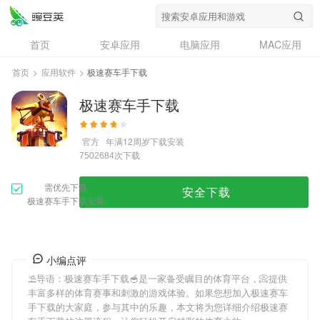
首页
安卓应用
电脑应用
MAC应用
资讯
专题
设计奖
创意应用
首页
>
应用软件
>
极速赛车手下载
问答
极速赛车手下载
官方
年满12周岁
下载安装
次下载
7502684
需优先下载
安全下载
极速赛车手下载安装
小编点评
⛱导语：
极速赛车手下载
🥣是一家备受瞩目的体育平台，📀提供
丰富多样的体育赛事和刺激的游戏体验。如果您想加入
极速赛车
手下载
的大家庭，参与其中的乐趣，本文将为您详细介绍
极速赛