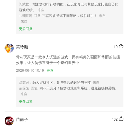
3,近百位专家的详细图文介绍，同时展示他们的会诊病历、演讲资源
阎武世
：增加游戏排行榜功能，让玩家可以与其他玩家比较自己的
游戏成绩。
来自
4,给更多的党员打造的，他们可以在线上共同讨论，一起学习，共同监
1.田爽玛 回复 韦盛容
多尝试不同策略，战胜对手！
来自
督，形成强大的正面教育。
来自
5,【违章查询】直连交管扩至22个省，覆盖城市400+，官方权威准确稳
更多回复
定免费，地图直接定位违章地点
6,专项练习的过程中，针对各种不同的题型还可以搜索详细的解析部分。
莫玲顺
19
极速赛车手下载软件优势
骨灰玩家是一款令人沉迷的游戏，拥有精美的画面和华丽的技能
1.机考、pk测试、通关教材、考点狂背、高频题目、资讯、错题、笔记、
效果，让人仿佛置身于一个奇幻世界中。
收藏、答疑、视频课程。
2026-06-10 10:19
推荐
2.每一首诗都配有精美插图，图文并茂，帮助宝宝加深理解，轻松记忆。
3.【钢琴谱库】汇聚海量钢琴曲谱，经典专辑。名家谱曲有巴赫十二平均
胥辉民
：融入游戏社区，参与热烈的讨论与竞技
来自
律、贝多芬奏鸣曲、李斯特匈牙利狂想曲、肖邦练习曲、车尔尼、莫扎特
谈琛菡 回复 阎菲天
充分了解游戏规则和系统，避免被骗和受损。
作品
来自
更多回复
4.认识拼音之后开始联系，让宝宝自己动手写下正确的拼音；
5.免费网课：海量高清网课免费学习，助力通关考试
6.扫描书单二维码即可一键同步同学们的收藏内容，不需要再一本本找书
苗丽子
402
了。