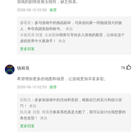
游戏的剧情发展太线性，缺乏惊喜。
极速赛车手下载更新了什么?
2026-06-10 03:56
推荐
Bug 修复：修复部分专业版用户重启后无法使用专业版功能
廖茗初
：参与游戏中的挑战副本，与其他玩家一同挑战强大的敌
增强内部稳定性
人，争夺高级奖励和称号。
来自
部分验证错误提示
令狐若美 回复 太叔茜娴
我将引导你步入游戏的殿堂，让你在这个
虚拟世界中大展身手！
来自
天气小组件新增多个精确到小时的天气小组件新增天气图标风格选项。
更多回复
【修复】
购机票成功出行返现金
钱裕良
79
联系我们
以上就是极速赛车手下载的介绍，如果您喜欢这款软件，您可以到应用商
希望增加更多的地图和场景，让游戏更加丰富多彩。
店进行打分评论，说出您的使用经历，以帮助我们更好的对产品进行优化
2026-06-10 02:53
推荐
修改。
应阳凡
：多参加游戏中的活动和竞技，锻炼自己的实力和战斗技
巧！
来自
阮乐谦 回复 熊珠香
换装系统真是太酷了，我可以设计出我想要的
角色造型！
来自
更多回复