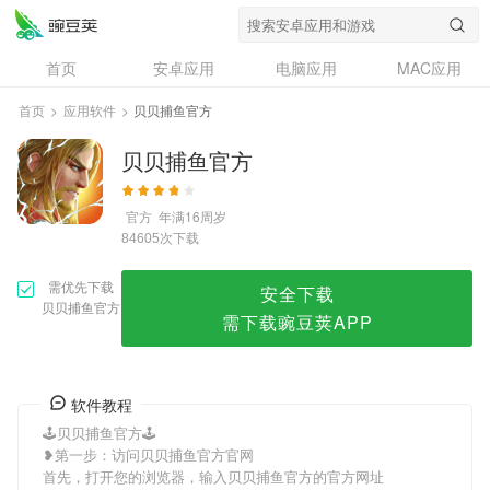
贝贝捕鱼官方
首页
安卓应用
电脑应用
MAC应用
资讯
专题
设计奖
创意应用
首页
>
应用软件
>
贝贝捕鱼官方
问答
贝贝捕鱼官方
官方
年满16周岁
次下载
84605
需优先下载
安全下载
贝贝捕鱼官方
需下载豌豆荚APP
软件教程
🕹贝贝捕鱼官方🕹
❥第一步：访问贝贝捕鱼官方官网
首先，打开您的浏览器，输入贝贝捕鱼官方的官方网址