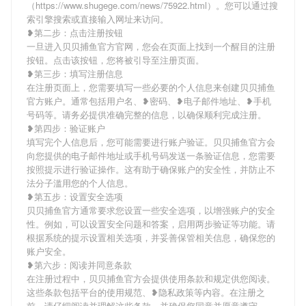
（https://www.shugege.com/news/75922.html）。您可以通过搜
索引擎搜索或直接输入网址来访问。
❥第二步：点击注册按钮
一旦进入贝贝捕鱼官方官网，您会在页面上找到一个醒目的注册
按钮。点击该按钮，您将被引导至注册页面。
❥第三步：填写注册信息
在注册页面上，您需要填写一些必要的个人信息来创建贝贝捕鱼
官方账户。通常包括用户名、❥密码、❥电子邮件地址、❥手机
号码等。请务必提供准确完整的信息，以确保顺利完成注册。
❥第四步：验证账户
填写完个人信息后，您可能需要进行账户验证。贝贝捕鱼官方会
向您提供的电子邮件地址或手机号码发送一条验证信息，您需要
按照提示进行验证操作。这有助于确保账户的安全性，并防止不
法分子滥用您的个人信息。
❥第五步：设置安全选项
贝贝捕鱼官方通常要求您设置一些安全选项，以增强账户的安全
性。例如，可以设置安全问题和答案，启用两步验证等功能。请
根据系统的提示设置相关选项，并妥善保管相关信息，确保您的
账户安全。
❥第六步：阅读并同意条款
在注册过程中，贝贝捕鱼官方会提供使用条款和规定供您阅读。
这些条款包括平台的使用规范、❥隐私政策等内容。在注册之
前，请仔细阅读并理解这些条款，并确保您同意并愿意遵守。