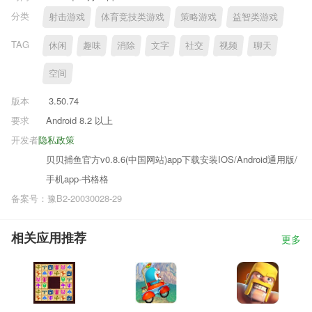
分类
射击游戏
体育竞技类游戏
策略游戏
益智类游戏
TAG
休闲
趣味
消除
文字
社交
视频
聊天
空间
版本
3.50.74
要求
Android 8.2 以上
开发者
隐私政策
贝贝捕鱼官方v0.8.6(中国网站)app下载安装IOS/Android通用版/
手机app-书格格
备案号：豫B2-20030028-29
相关应用推荐
更多