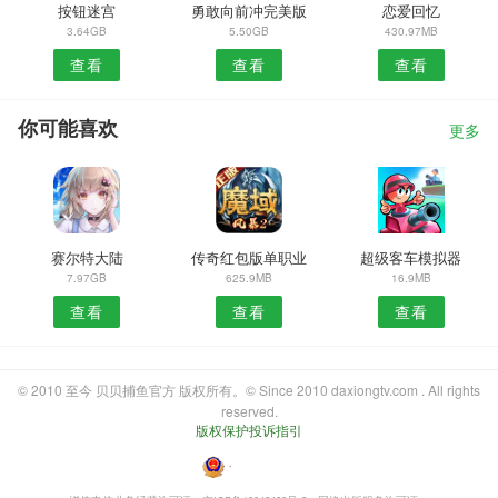
按钮迷宫
勇敢向前冲完美版
恋爱回忆
3.64GB
5.50GB
430.97MB
查看
查看
查看
你可能喜欢
更多
赛尔特大陆
传奇红包版单职业
超级客车模拟器
7.97GB
625.9MB
16.9MB
查看
查看
查看
© 2010 至今 贝贝捕鱼官方 版权所有。© Since 2010 daxiongtv.com . All rights
reserved.
版权保护投诉指引
・