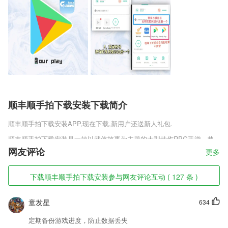
顺丰顺手拍下载安装下载简介
顺丰顺手拍下载安装
APP,现在下载,新用户还送新人礼包.
顺丰顺手拍下载安装是一款以武侠故事为主题的大型动作RPG手游，热
血刺激的古典江湖对战场景，各种职业角色尽情选择，神兽坐骑登录游戏
网友评论
更多
赠送永久，无缝世界地图任意探索，超多游戏副本关卡，获得天迹手游九
游版各种游戏物资，为自己铸造神级装备，成为武侠世界当中最强的存
下载顺丰顺手拍下载安装参与网友评论互动 ( 127 条 )
在。
顺丰顺手拍下载安装软件特色
童发星
634
1,超大作文库，给你的指导面面俱到。
定期备份游戏进度，防止数据丢失