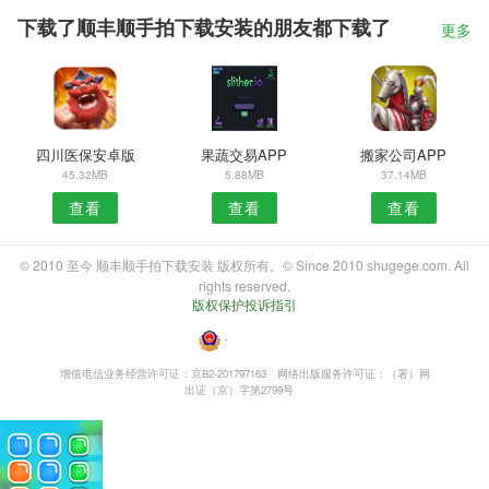
下载了顺丰顺手拍下载安装的朋友都下载了
更多
四川医保安卓版
果蔬交易APP
搬家公司APP
45.32MB
5.88MB
37.14MB
查看
查看
查看
© 2010 至今 顺丰顺手拍下载安装 版权所有。© Since 2010 shugege.com. All
rights reserved.
版权保护投诉指引
・
增值电信业务经营许可证：京B2-201797163
网络出版服务许可证：（署）网
出证（京）字第2799号