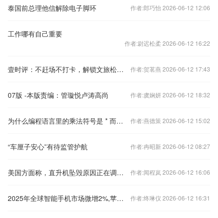
泰国前总理他信解除电子脚环
作者:郎巧怡 2026-06-12 12:06
工作哪有自己重要
作者:尉迟松柔 2026-06-12 16:22
壹时评：不赶场不打卡，解锁文旅松弛新玩法
作者:贺茗燕 2026-06-12 17:43
07版 -本版责编：管璇悦卢涛高尚
作者:虞娴妍 2026-06-12 18:32
为什么编程语言里的乘法符号是 * 而不是 × ，后者不应该更符合主流吗？
作者:燕德策 2026-06-12 15:02
“车厘子安心”有待监管护航
作者:冉昭新 2026-06-12 08:27
美国方面称，直升机坠毁原因正在调查中。
作者:闻程岚 2026-06-12 16:06
2025年全球智能手机市场微增2%,苹果三星领跑,华为国内重登榜首-太平洋科技
作者:终琳仪 2026-06-12 16:31