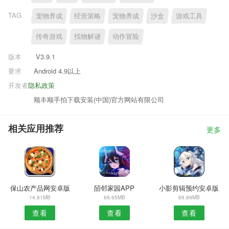
TAG
宠物养成
经营策略
宠物养成
沙盒
游戏工具
传奇游戏
找物解谜
动作冒险
版本
V3.9.1
要求
Android 4.9以上
开发者
隐私政策
顺丰顺手拍下载安装(中国)官方网站有限公司
相关应用推荐
更多
保山农产品网安卓版
皕邻家园APP
小影剪辑预约安卓版
14.81MB
69.65MB
69.89MB
查看
查看
查看