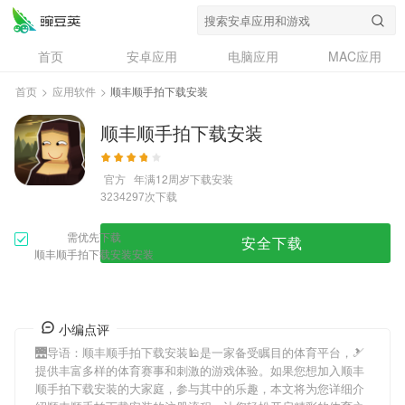
首页
安卓应用
电脑应用
MAC应用
资讯
专题
设计奖
创意应用
首页
>
应用软件
>
顺丰顺手拍下载安装
问答
顺丰顺手拍下载安装
官方
年满12周岁
下载安装
次下载
3234297
需优先下载
安全下载
顺丰顺手拍下载安装安装
小编点评
🌉导语：
顺丰顺手拍下载安装
🕌是一家备受瞩目的体育平台，🎿
提供丰富多样的体育赛事和刺激的游戏体验。如果您想加入
顺丰
顺手拍下载安装
的大家庭，参与其中的乐趣，本文将为您详细介