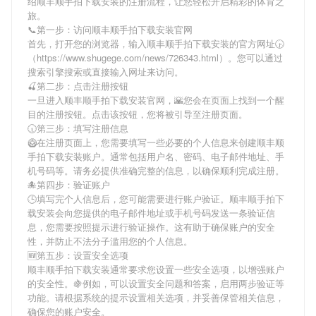
绍
顺丰顺手拍下载安装
的注册流程，让您轻松开启精彩的体育之
旅。
📞第一步：访问顺丰顺手拍下载安装官网
首先，打开您的浏览器，输入
顺丰顺手拍下载安装
的官方网址🕞
（https://www.shugege.com/news/726343.html）。您可以通过
搜索引擎搜索或直接输入网址来访问。
🍒第二步：点击注册按钮
一旦进入
顺丰顺手拍下载安装
官网，🌇您会在页面上找到一个醒
目的注册按钮。点击该按钮，您将被引导至注册页面。
🕡第三步：填写注册信息
🥝在注册页面上，您需要填写一些必要的个人信息来创建
顺丰顺
手拍下载安装
账户。通常包括用户名、密码、电子邮件地址、手
机号码等。请务必提供准确完整的信息，以确保顺利完成注册。
🐙第四步：验证账户
🕒填写完个人信息后，您可能需要进行账户验证。
顺丰顺手拍下
载安装
会向您提供的电子邮件地址或手机号码发送一条验证信
息，您需要按照提示进行验证操作。这有助于确保账户的安全
性，并防止不法分子滥用您的个人信息。
🆕第五步：设置安全选项
顺丰顺手拍下载安装
通常要求您设置一些安全选项，以增强账户
的安全性。🍇例如，可以设置安全问题和答案，启用两步验证等
功能。请根据系统的提示设置相关选项，并妥善保管相关信息，
确保您的账户安全。