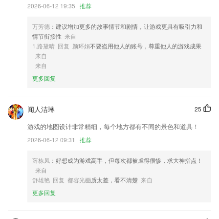
2,会员卡内余额,店主可一键核销
2026-06-12 19:35
推荐
3,拍摄后5秒，照片直达云端
万芳德
：建议增加更多的故事情节和剧情，让游戏更具有吸引力和
4,在线阅读、离线缓存、全本下载,一应俱全,全部免费阅读
情节衔接性
来自
5,文字图片
1.路黛晴 回复 颜环娟
不要盗用他人的账号，尊重他人的游戏成果
来自
6,视频变声：多种声音，趣味变声，乐趣无限；
来自
顺丰顺手拍下载安装软件优势
更多回复
1.轻松了解到个人学习情况，让更多有学历提升需求的朋友能够专注学习
自考知识。
闻人洁琳
25
2.收集了往年考试真题
游戏的地图设计非常精细，每个地方都有不同的景色和道具！
3.所有内功和功能支持离线使用。走到哪、听到哪、看到哪。
2026-06-12 09:31
推荐
4.包括乘法口诀、除法口诀、混合乘法加法减法、混合除法加法减法、百
位数加法减法
薛栋凤
：好想成为游戏高手，但每次都被虐得很惨，求大神指点！
5.·通过题库练习，不断动态调整学习内容，实现高效的个性化学习
来自
舒雄艳 回复 都容光
画质太差，看不清楚
来自
6.学科各种活动，手机上查看之后便捷参与，互动式教学学习效率很高。
更多回复
顺丰顺手拍下载安装更新了什么?
修复API24以上调用相机崩溃的问题。