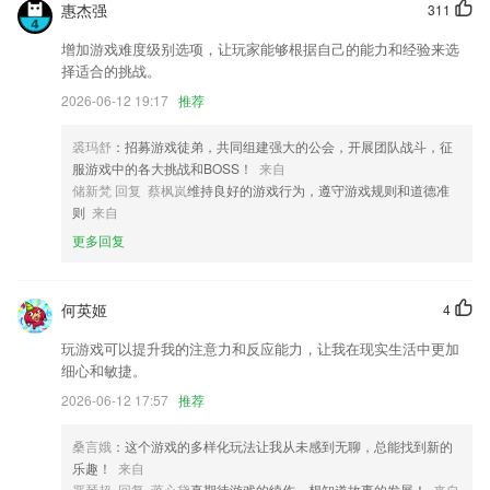
惠杰强
311
福利中心上线啦，签到分享赚话费；
增加游戏难度级别选项，让玩家能够根据自己的能力和经验来选
更新了版本定价
择适合的挑战。
神秘活动即将开启,更多好礼等你来拿!
2026-06-12 19:17
推荐
可以上传动图到图片素材库；
裘玛舒
：招募游戏徒弟，共同组建强大的公会，开展团队战斗，征
个人所得税工资社保公积金计算
服游戏中的各大挑战和BOSS！
来自
联系我们
储新梵 回复 蔡枫岚
维持良好的游戏行为，遵守游戏规则和道德准
以上就是顺丰顺手拍下载安装的介绍，如果您喜欢这款软件，您可以到应
则
来自
用商店进行打分评论，说出您的使用经历，以帮助我们更好的对产品进行
更多回复
优化修改。
何英姬
4
玩游戏可以提升我的注意力和反应能力，让我在现实生活中更加
细心和敏捷。
2026-06-12 17:57
推荐
桑言娥
：这个游戏的多样化玩法让我从未感到无聊，总能找到新的
乐趣！
来自
严琴超 回复 蒋心黛
真期待游戏的续作，想知道故事的发展！
来自