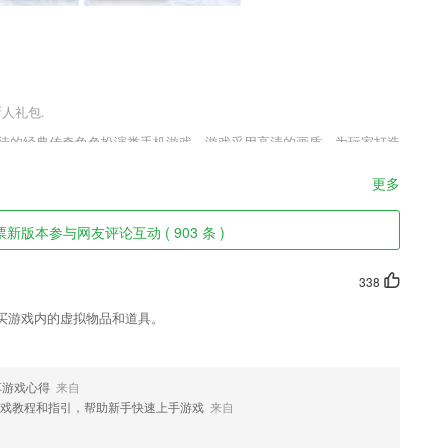
新人礼包.
家期待的经典传奇角色扮演类手机游戏，游戏采用高清的画质，为玩家打造
建筑设计，造型精美的职业角色，丰富的游戏内容，熟悉的野外pk，全
斗所带来的无限激情，还在犹豫什么?喜欢这款约战沙城安卓正版v1.
更多
验吧。
新版本参与网友评论互动 ( 903 条 )
看法、心得，也可以分享自己曾经经历过的事情，让更多女性掌握保护自
338
。
买游戏内的虚拟物品和道具。
歌，花千骨，小王子，三体，鬼吹灯，后宫如懿传，血歌行，大主宰，校
享游戏心得
来自
戏教程和指引，帮助新手快速上手游戏
来自