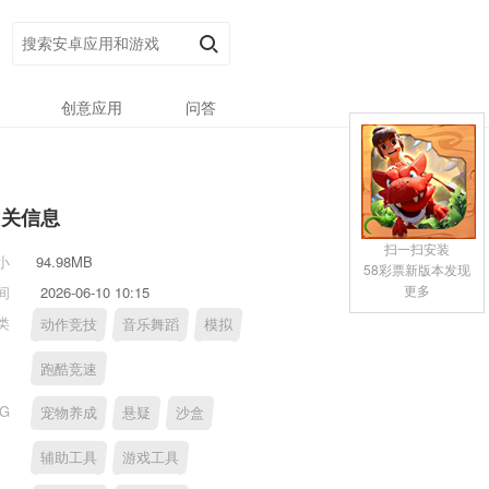
创意应用
问答
相关信息
扫一扫安装
小
94.98MB
58彩票新版本发现
更多
间
2026-06-10 10:15
类
动作竞技
音乐舞蹈
模拟
跑酷竞速
AG
宠物养成
悬疑
沙盒
辅助工具
游戏工具