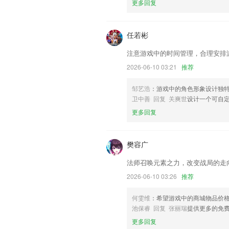
更多回复
联系我们
以上就是58彩票新版本的介绍，如果您
帮助我们更好的对产品进行优化修改。
任若彬
注意游戏中的时间管理，合理安排
2026-06-10 03:21
推荐
邹艺浩
：游戏中的角色形象设计独
卫中善 回复 关爽世
设计一个可自
更多回复
樊容广
法师召唤元素之力，改变战局的走
2026-06-10 03:26
推荐
何雯维
：希望游戏中的商城物品价
池保睿 回复 张丽瑞
提供更多的免
更多回复