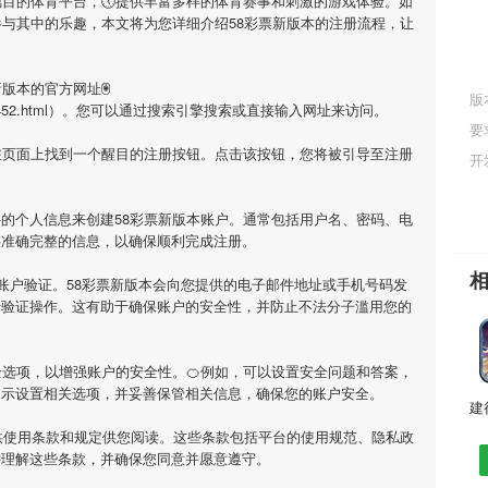
瞩目的体育平台，🕔提供丰富多样的体育赛事和刺激的游戏体验。如
参与其中的乐趣，本文将为您详细介绍
58彩票新版本
的注册流程，让
新版本
的官方网址🖲
版
/news/70452.html）。您可以通过搜索引擎搜索或直接输入网址来访问。
要
在页面上找到一个醒目的注册按钮。点击该按钮，您将被引导至注册
开
要的个人信息来创建
58彩票新版本
账户。通常包括用户名、密码、电
供准确完整的信息，以确保顺利完成注册。
账户验证。
58彩票新版本
会向您提供的电子邮件地址或手机号码发
行验证操作。这有助于确保账户的安全性，并防止不法分子滥用您的
选项，以增强账户的安全性。🍊例如，可以设置安全问题和答案，
提示设置相关选项，并妥善保管相关信息，确保您的账户安全。
供使用条款和规定供您阅读。这些条款包括平台的使用规范、隐私政
并理解这些条款，并确保您同意并愿意遵守。