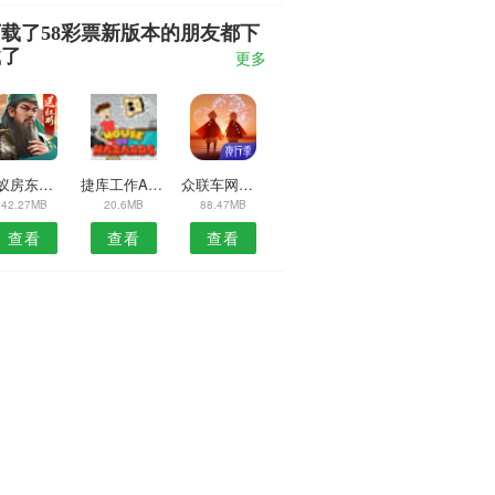
载了58彩票新版本的朋友都下
载了
更多
蚂蚁房东助手安卓版
捷库工作APP
众联车网安卓版
42.27MB
20.6MB
88.47MB
查看
查看
查看