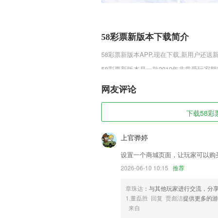
58彩票新版本下载简介
58彩票新版本
APP,现在下载,新用户还送
58彩票新版本是一款2019年非常受玩
了一个恢弘壮阔的传奇世界，精致复古的
服天梯，公会争霸等玩法，让玩家感受到战
网友评论
0.0.1游戏的朋友快来趣趣手游网下载体
58彩票新版本软件特色
下载58彩票
1,在安全社区里面女性可以分享自身的
上官骅婷
我的技巧，避免遇到同样的情况无法处理
2,海量会员信息,一键精准查询
设置一个商城页面，让玩家可以购
2026-06-10 10:15
推荐
3,出众设计
4,畅销热书：剩者为王，琅琊榜，云中
章珠达
：与其他玩家进行交流，分
花的贴身高手……
1.董磊胜 回复 贾彪洁
提供更多的游
5,微信小程序
来自