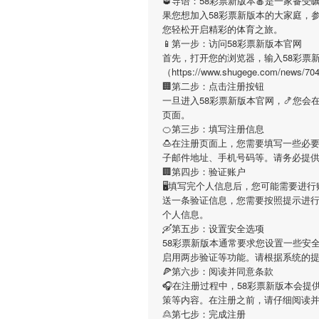
🥃导语：
58彩票新版本
🍎是一家备受
果您想加入
58彩票新版本
的大家庭，
您轻松开启精彩的体育之旅。
📱第一步：访问58彩票新版本官网
首先，打开您的浏览器，输入
58彩票
（https://www.shugege.com
🏢第二步：点击注册按钮
一旦进入
58彩票新版本
官网，🍤您会
页面。
🍊第三步：填写注册信息
🍮在注册页面上，您需要填写一些必
子邮件地址、手机号码等。请务必提
🏢第四步：验证账户
🖥填写完个人信息后，您可能需要进行
送一条验证信息，您需要按照提示进
个人信息。
🛶第五步：设置安全选项
58彩票新版本
通常要求您设置一些安全
启用两步验证等功能。请根据系统的
🍕第六步：阅读并同意条款
🎧在注册过程中，
58彩票新版本
会提
策等内容。在注册之前，请仔细阅读
🙎第七步：完成注册