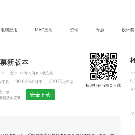
电脑应用
MAC应用
资讯
专题
设计奖
彩票新版本
大
官方
年满12周岁
下载安装
时
次下载
99.93%
好评率
32075
人评论
扫码打开当前页下载
分
先下载
安全下载
彩票新版本安装
T