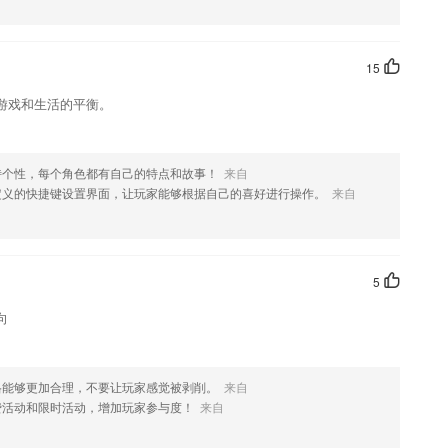
喜欢这款软件，您可以到应用商店进行打分评论，说出您的使用经历，以
15
游戏和生活的平衡。
特个性，每个角色都有自己的特点和故事！
来自
定义的快捷键设置界面，让玩家能够根据自己的喜好进行操作。
来自
5
向
格能够更加合理，不要让玩家感觉被剥削。
来自
费活动和限时活动，增加玩家参与度！
来自