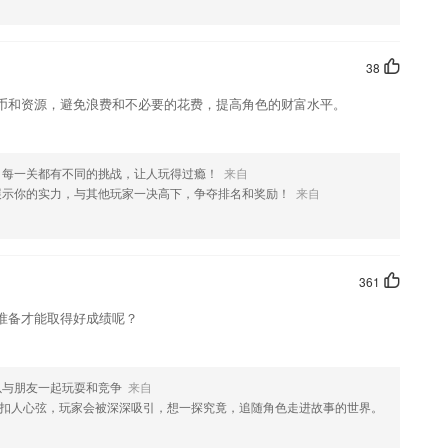
。
38
够提高孩子的思维能力。
币和资源，避免浪费和不必要的花费，提高角色的财富水平。
口语均是纯正地道的，有这样的环境更好学习。
互动更加的方便；
错题、重难点一键巩固，科学安排学习时间；
，每一关都有不同的挑战，让人玩得过瘾！
来自
展示你的实力，与其他玩家一决高下，争夺排名和奖励！
来自
，除了夜间模式，还有更多绝美主题正在形成
的间架结构，米字格、田字格、九宫格……应有尽有。
361
准备才能取得好成绩呢？
验更真实；
以与朋友一起玩耍和竞争
来自
扣人心弦，玩家会被深深吸引，想一探究竟，追随角色走进故事的世界。
更丰富，看看有没有你喜欢的内容哦~