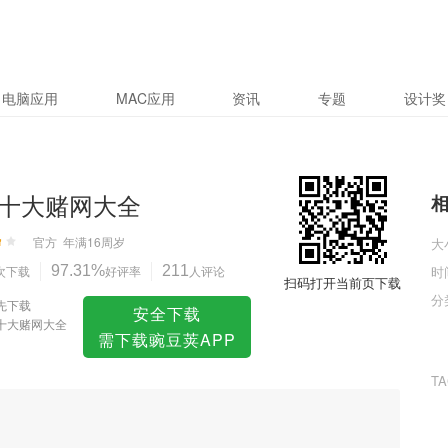
电脑应用
MAC应用
资讯
专题
设计奖
十大赌网大全
官方
年满16周岁
大
次下载
97.31%
好评率
211
人评论
时
扫码打开当前页下载
分
先下载
安全下载
十大赌网大全
需下载豌豆荚APP
T