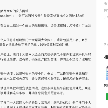
版
要
大赌网大全的官方网址
/news/595654.html）。您可以通过搜索引擎搜索或直接输入网址来访问。
开
会在页面上找到一个醒目的注册按钮。点击该按钮，您将被引导至注
的个人信息来创建澳门十大赌网大全账户。通常包括用户名、❥密
备案
请务必提供准确完整的信息，以确保顺利完成注册。
账户验证。澳门十大赌网大全会向您提供的电子邮件地址或手机号码
进行验证操作。这有助于确保账户的安全性，并防止不法分子滥用您
些安全选项，以增强账户的安全性。例如，可以设置安全问题和答
统的提示设置相关选项，并妥善保管相关信息，确保您的账户安全。
提供使用条款和规定供您阅读。这些条款包括平台的使用规范、❥隐
阅读并理解这些条款，并确保您同意并愿意遵守。
意了澳门十大赌网大全的条款，恭喜您！您已经成功注册了澳门十大
门十大赌网大全提供的丰富体育赛事、❥刺激的游戏体验以及其他令