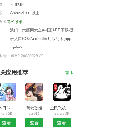
本
6.62.90
求
Android 8.6 以上
发者
隐私政策
澳门十大赌网大全(中国)APP下载-登
录入口IOS/Android通用版/手机app-
书格格
号：豫B2-20030028-29
相关应用推荐
更多
狗狗呼叫喵星
萌动歌姬
全民飞机大战
4.17GB
6.21GB
587.16MB
查看
查看
查看