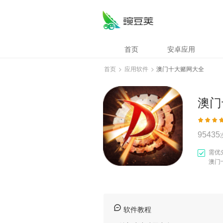
澳门十大赌网大全
首页
安卓应用
首页
>
应用软件
>
澳门十大赌网大全
澳门
95435
需优
澳门
软件教程