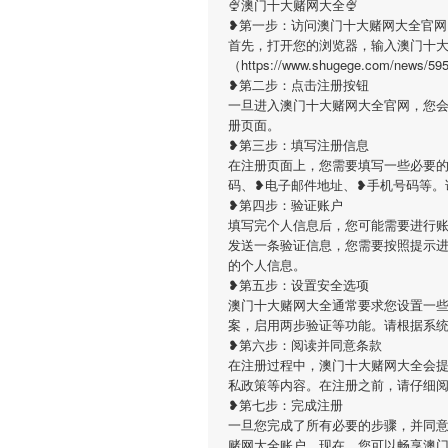
🍨澳门十大赌网大全🍨
❥第一步：访问澳门十大赌网大全官网
首先，打开您的浏览器，输入澳门十
（https://www.shugege.com
❥第二步：点击注册按钮
一旦进入澳门十大赌网大全官网，您
册页面。
❥第三步：填写注册信息
在注册页面上，您需要填写一些必要
码、❥电子邮件地址、❥手机号码等。
❥第四步：验证账户
填写完个人信息后，您可能需要进行
发送一条验证信息，您需要按照提示
的个人信息。
❥第五步：设置安全选项
澳门十大赌网大全通常要求您设置一
案，启用两步验证等功能。请根据系
❥第六步：阅读并同意条款
在注册过程中，澳门十大赌网大全会
私政策等内容。在注册之前，请仔细
❥第七步：完成注册
一旦您完成了所有必要的步骤，并同
赌网大全账户。现在，您可以畅享澳