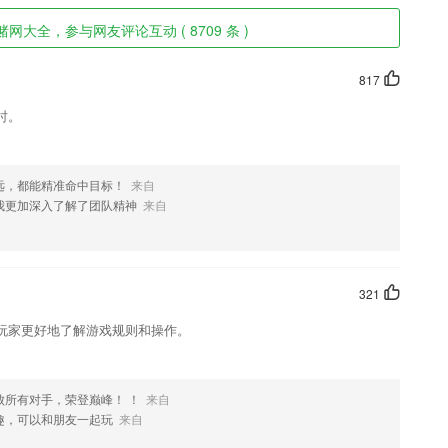
网大全，参与网友评论互动 ( 8709 条 )
817
时。
远，都能精准命中目标！
来自
我更加深入了解了团队精神
来自
321
玩家更好地了解游戏规则和操作。
败所有对手，荣登巅峰！ ！
来自
趣，可以和朋友一起玩
来自