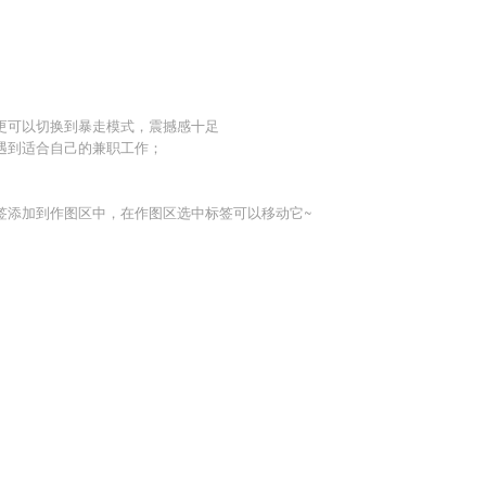
更可以切换到暴走模式，震撼感十足
遇到适合自己的兼职工作；
签添加到作图区中，在作图区选中标签可以移动它~