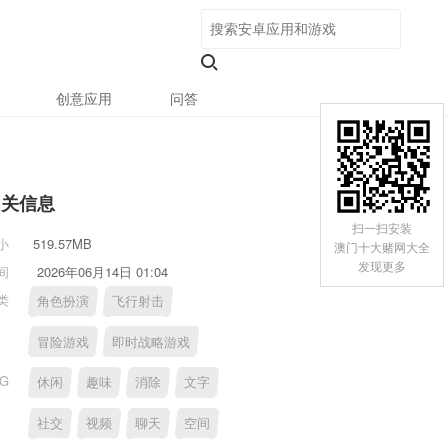
创意应用
问答
相关信息
扫一扫安装
小
519.57MB
澳门十大赌网大全
发现更多
间
2026年06月14日 01:04
类
角色扮演
飞行射击
冒险游戏
即时战略游戏
AG
休闲
趣味
消除
文字
社交
视频
聊天
空间