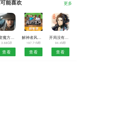
你可能喜欢
更多
百变魔方拼图游戏
解神者风暴之神
开局没有剑手游
3.68GB
197.71MB
94.4MB
查看
查看
查看