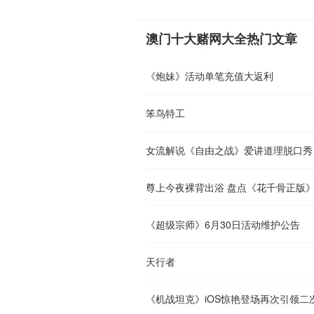
澳门十大赌网大全热门文章
《炮妹》活动单笔充值大返利
笨鸟特工
女流解说《自由之战》爱讲道理脱口秀
尊上今夜裸背出浴 盘点《花千骨正版
《超级宗师》6月30日活动维护公告
天行者
《机战坦克》iOS惊艳登场再次引领二