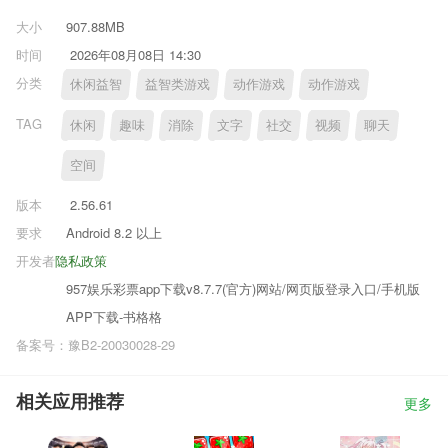
大小
907.88MB
时间
2026年08月08日 14:30
分类
休闲益智
益智类游戏
动作游戏
动作游戏
TAG
休闲
趣味
消除
文字
社交
视频
聊天
空间
版本
2.56.61
要求
Android 8.2 以上
开发者
隐私政策
957娱乐彩票app下载v8.7.7(官方)网站/网页版登录入口/手机版
APP下载-书格格
备案号：豫B2-20030028-29
相关应用推荐
更多