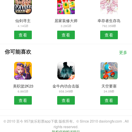
仙剑寻主
居家装修大师
幸存者生存岛
4.14GB
3.28GB
792.35MB
查看
查看
查看
你可能喜欢
更多
美职篮2K23
金牛内功合击版
天空要塞
6.86GB
958.34MB
34.0MB
查看
查看
查看
© 2010 至今 957娱乐彩票app下载 版权所有。© Since 2010 daxiongtv.com . All
rights reserved.
版权保护投诉指引