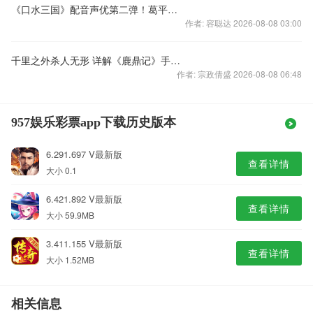
《口水三国》配音声优第二弹！葛平巧遇“吴克”群
作者: 容聪达 2026-08-08 03:00
千里之外杀人无形 详解《鹿鼎记》手游刺客职业
作者: 宗政倩盛 2026-08-08 06:48
957娱乐彩票app下载历史版本
6.291.697 V最新版
查看详情
大小 0.1
6.421.892 V最新版
查看详情
大小 59.9MB
3.411.155 V最新版
查看详情
大小 1.52MB
相关信息