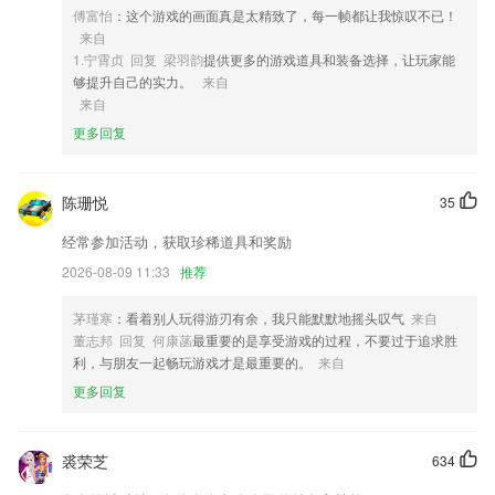
交平台，均可轻松一键分享，让你引领朋友们中的新潮流。
傅富怡
：这个游戏的画面真是太精致了，每一帧都让我惊叹不已！
3,员工管理:多角色设定,一键操作即可开始卖车
来自
1.宁霄贞 回复 梁羽韵
提供更多的游戏道具和装备选择，让玩家能
4,购买课程后，可以学习课程视频，另外以做题为辅导，巩固学习效果。
够提升自己的实力。
来自
5,最新的政务动态能够了如指掌，点击进入就能浏览
来自
6,【直播板块：互动性】
更多回复
众筹平台官网软件优势
陈珊悦
35
1.打造最好没事课效；
2.简单易上手，即学即做，快速便捷。
经常参加活动，获取珍稀道具和奖励
3.家长在应用中就能发送作业给孩子练习，并能随时检查；
2026-08-09 11:33
推荐
4.软件小巧，只为最快的把答案给你。
茅瑾寒
：看着别人玩得游刃有余，我只能默默地摇头叹气
来自
5.◆基于幼儿园教学大纲设计，制定相应的启蒙环节，包括数理、语言、
董志邦 回复 何康菡
最重要的是享受游戏的过程，不要过于追求胜
逻辑、空间、 图形等领域的融合
利，与朋友一起畅玩游戏才是最重要的。
来自
更多回复
6.所有的早教课程都是免费提供给大家的；
众筹平台官网更新了什么?
裘荣芝
634
新增【智能工牌】功能