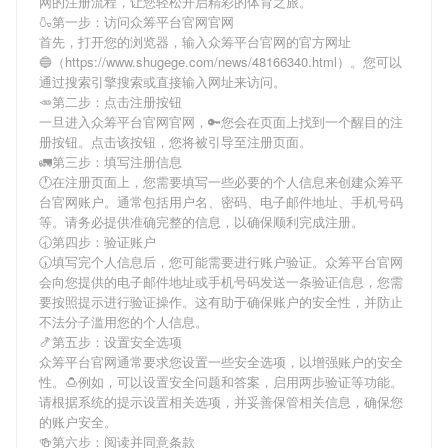
网
的注册流程，让您轻松开启精彩的体育之旅。
🍶第一步：访问众筹平台官网官网
首先，打开您的浏览器，输入
众筹平台官网
的官方网址
🔵（https://www.shugege.com/news/48166340.html）。您可以
通过搜索引擎搜索或直接输入网址来访问。
🥕第二步：点击注册按钮
一旦进入
众筹平台官网
官网，🔑您会在页面上找到一个醒目的注
册按钮。点击该按钮，您将被引导至注册页面。
🚛第三步：填写注册信息
🕐在注册页面上，您需要填写一些必要的个人信息来创建
众筹平
台官网
账户。通常包括用户名、密码、电子邮件地址、手机号码
等。请务必提供准确完整的信息，以确保顺利完成注册。
🕣第四步：验证账户
🕠填写完个人信息后，您可能需要进行账户验证。
众筹平台官网
会向您提供的电子邮件地址或手机号码发送一条验证信息，您需
要按照提示进行验证操作。这有助于确保账户的安全性，并防止
不法分子滥用您的个人信息。
🍤第五步：设置安全选项
众筹平台官网
通常要求您设置一些安全选项，以增强账户的安全
性。🍮例如，可以设置安全问题和答案，启用两步验证等功能。
请根据系统的提示设置相关选项，并妥善保管相关信息，确保您
的账户安全。
🍻第六步：阅读并同意条款