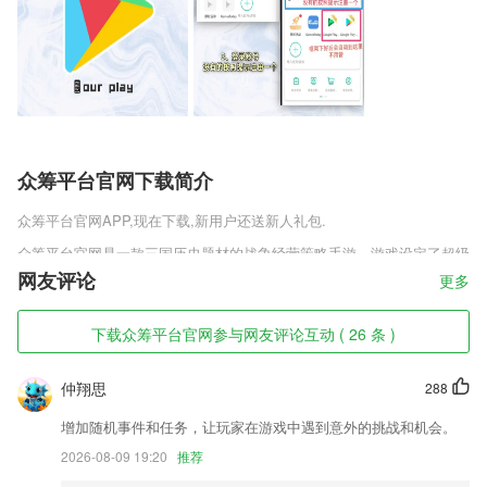
众筹平台官网下载简介
众筹平台官网
APP,现在下载,新用户还送新人礼包.
众筹平台官网是一款三国历史题材的战争经营策略手游。游戏设定了超级
物体世界boss，玩家需要通过和其他三国实力联手，团结合作讨伐他，
网友评论
更多
让三国世界重回安宁。发愤图强让自己的势力逐渐壮大，同时通过各种外
交手段合众连横，把握时机一击制敌。英雄争霸天下手游正版打造的三国
下载众筹平台官网参与网友评论互动 ( 26 条 )
世界，让许多英雄可以一起争霸天下。
众筹平台官网软件特色
仲翔思
288
1,让你对每日、每月和每年的收纳和营销数量了如指掌，还可进行线上约
增加随机事件和任务，让玩家在游戏中遇到意外的挑战和机会。
车等特殊服务。
2026-08-09 19:20
推荐
2,一键分享：qq空间、微信好友、朋友圈、QQ好友、腾讯微博等各大社