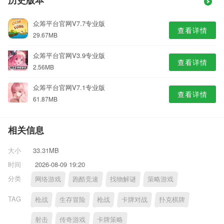
历史版本
众筹平台官网V7.7专业版
查看详情
29.67MB
众筹平台官网V3.9专业版
查看详情
2.56MB
众筹平台官网V7.1专业版
查看详情
61.87MB
相关信息
大小
33.31MB
时间
2026-08-09 19:20
分类
网络游戏
跑酷竞速
找物解谜
策略游戏
TAG
枪战
生存冒险
枪战
卡牌对战
扑克棋牌
射击
传奇游戏
卡牌策略