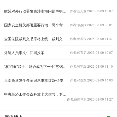
欧盟对外行动署发表涉南海问题声明，中国驻欧盟使团驳斥
作者:任儿萱 2026-08-09 18:07
国家安全机关部署重要行动，两个背景值得关注
作者:茅荔妹 2026-08-09 08:01
全国法院裁判文书库将上线，裁判文书公开何去何从？
作者:都若庆 2026-08-09 11:47
外逃人员李文生回国投案
作者:赖育启 2026-08-09 19:07
“杭绍甬”联手，能否成为下一个“苏锡常”？
作者:张宇馨 2026-08-09 18:10
泉南高速发生多车追尾事故致2死4伤
作者:张瑗以 2026-08-09 14:03
中央经济工作会议释放七大信号，专家火线解读
作者:赫连琴朋 2026-08-09 11:27