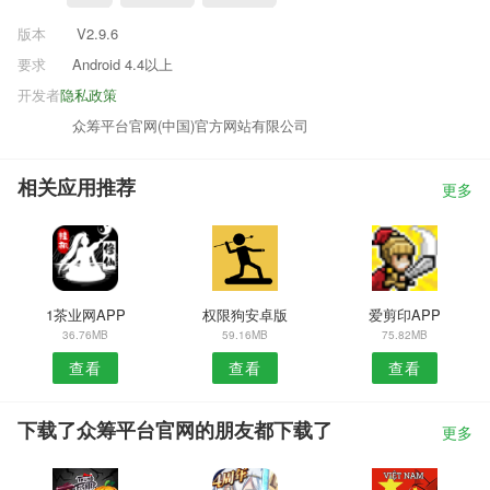
版本
V2.9.6
要求
Android 4.4以上
开发者
隐私政策
众筹平台官网(中国)官方网站有限公司
相关应用推荐
更多
1茶业网APP
权限狗安卓版
爱剪印APP
36.76MB
59.16MB
75.82MB
查看
查看
查看
下载了众筹平台官网的朋友都下载了
更多