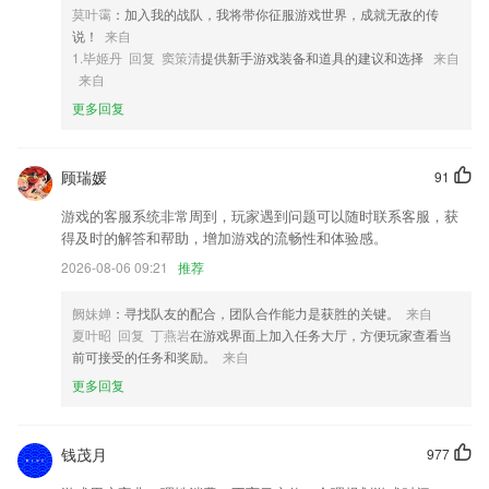
莫叶霭
：加入我的战队，我将带你征服游戏世界，成就无敌的传
4,简单日语五十音,快速搞定50音图!2265日语初学者的日语入门学堂!
说！
来自
5,【直播板块：互动性】
1.毕姬丹 回复 窦策清
提供新手游戏装备和道具的建议和选择
来自
来自
6,简化您的 Android 智能手机或平板电脑
更多回复
ky8325软件优势
1.小组PK、红包奖励、h5课件等功能有效提高课堂互动性；一键投屏电
顾瑞媛
91
视，大屏更护眼，完美还原线下课堂场景，沉浸式学习
2.组织管理员加入新建项目,项目内容编辑,撤销。
游戏的客服系统非常周到，玩家遇到问题可以随时联系客服，获
得及时的解答和帮助，增加游戏的流畅性和体验感。
3.◆在线模拟养成、游戏刷题，寓教于乐
2026-08-06 09:21
推荐
4.不管你有没有基础，都能达成你的学习计划，积极备考，轻松过关，非
常的便捷
阙妹婵
：寻找队友的配合，团队合作能力是获胜的关键。
来自
5.通过个人中心的签到奖励活动，连续签到3天，就有机会获得找答案会
夏叶昭 回复 丁燕岩
在游戏界面上加入任务大厅，方便玩家查看当
员和题库会员
前可接受的任务和奖励。
来自
更多回复
6.·通过不断的学习来提升技术，免费学习，帮助更多的人来摆脱亚健康
ky8325更新了什么?
钱茂月
977
【环境质量】