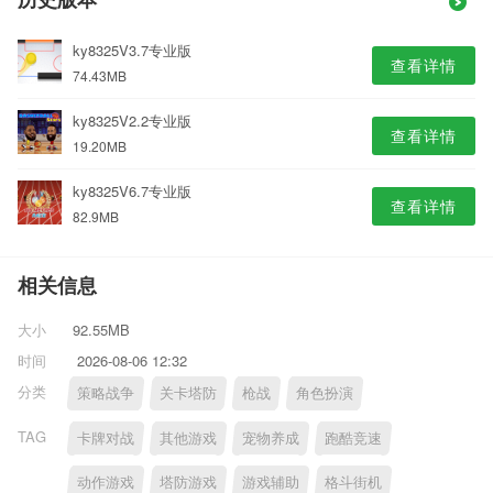
历史版本
ky8325V3.7专业版
查看详情
74.43MB
ky8325V2.2专业版
查看详情
19.20MB
ky8325V6.7专业版
查看详情
82.9MB
相关信息
大小
92.55MB
时间
2026-08-06 12:32
分类
策略战争
关卡塔防
枪战
角色扮演
TAG
卡牌对战
其他游戏
宠物养成
跑酷竞速
动作游戏
塔防游戏
游戏辅助
格斗街机