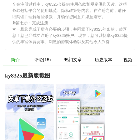
🥄在注册过程中，
ky8325
会提供使用条款和规定供您阅读。这些
条款包括平台的使用规范、隐私政策等内容。在注册之前，请仔
细阅读并理解这些条款，并确保您同意并愿意遵守。
⛽️第七步：完成注册
🍁一旦您完成了所有必要的步骤，并同意了
ky8325
的条款，恭喜
您！您已经成功注册了ky8325账户。现在，您可以畅享
ky8325
提
供的丰富体育赛事、刺激的游戏体验以及其他令人兴奋
简介
评论(15)
热门文章
历史版本
视频
ky8325最新版截图