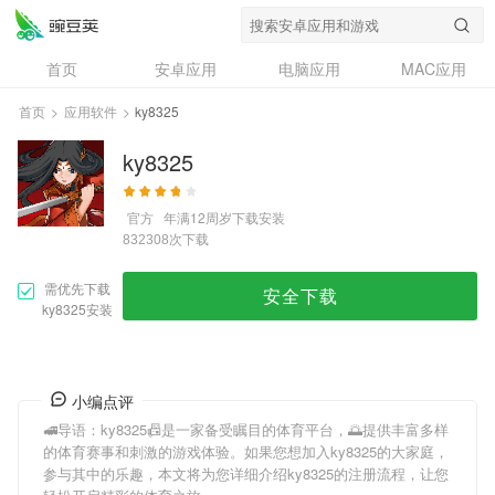
首页
安卓应用
电脑应用
MAC应用
资讯
专题
设计奖
创意应用
首页
>
应用软件
>
ky8325
问答
ky8325
官方
年满12周岁
下载安装
次下载
832308
需优先下载
安全下载
ky8325安装
小编点评
🚅导语：
ky8325
📠是一家备受瞩目的体育平台，🌅提供丰富多样
的体育赛事和刺激的游戏体验。如果您想加入
ky8325
的大家庭，
参与其中的乐趣，本文将为您详细介绍
ky8325
的注册流程，让您