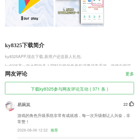
ky8325下载简介
ky8325
APP,现在下载,新用户还送新人礼包.
ky8325是一款大型的多人同时在线的角色扮演类战争手游，游戏中您可
以和全世界的玩家交朋友或者是和他们一同竞技，感受战争的乐趣，霸主
网友评论
更多
荣耀虚位以待，各国语言实时翻译，建设宏伟的城市，参与热血的战争，
攻打其他玩家，在攻防之间体验战争的热血沸腾，你也可以招募你的军队
下载ky8325参与网友评论互动 ( 371 条 )
运筹帷幄，决胜千里。
ky8325软件特色
易琬岚
22
1,旨在为现代人提供便捷有效的健康，支持让用户体验足不出户的健康服
游戏的角色升级系统非常有成就感，每一次升级都让人兴奋，非
务。
常赞！
2,【消息群发】将语音消息同步给多群和多好友
2026-08-06 12:32
推荐
3,与家长一起为孩子创造一个健康的生活方式和成长过程。