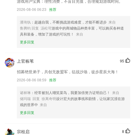
支持微信分身，微信双开，微信多开，不闪退不封号；
游戏用户宝典：理性消费，不盲目充值，合理规划游戏时间。
2026-08-06 06:23
推荐
优化收藏方向候车站推荐策略
已解决搜索文件崩溃
潘琦纨
：超越自我，不断挑战游戏难度，才能不断进步
来自
logo升级，诠释全新品牌主张：“每一本好书，都是新的起点”
鲁腾钧 回复 汤松苛
游戏中的商城物品种类丰富，可以购买各种道
具和装备，增加了游戏的可玩性！
来自
修复因获取视频长度失败闪退的BUG
更多回复
联系我们
以上就是ky8325的介绍，如果您喜欢这款软件，您可以到应用商店进行
打分评论，说出您的使用经历，以帮助我们更好的对产品进行优化修改。
上官栋苇
95
招募绝世弟子，共创无敌盟军，征战沙场，徒步星辰大海！
2026-08-06 08:59
推荐
诸林琳
：经常被别人嘲笑菜鸟，我要加倍努力证明自己！
来自
储玛瑞 回复 徐离奇明
设计宏大的故事线和剧情，让玩家沉浸在游
戏的世界中
来自
更多回复
宗桂启
8