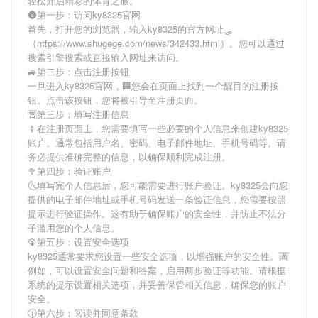
轻松开启精彩的体育之旅。
🌚第一步：访问ky8325官网
首先，打开您的浏览器，输入
ky8325
的官方网址🛷
（https://www.shugege.com/news/342433.html）。您可以通过
搜索引擎搜索或直接输入网址来访问。
🚙第二步：点击注册按钮
一旦进入
ky8325
官网，🏢您会在页面上找到一个醒目的注册按
钮。点击该按钮，您将被引导至注册页面。
🈺第三步：填写注册信息
🍢在注册页面上，您需要填写一些必要的个人信息来创建
ky8325
账户。通常包括用户名、密码、电子邮件地址、手机号码等。请
务必提供准确完整的信息，以确保顺利完成注册。
🥦第四步：验证账户
🌜填写完个人信息后，您可能需要进行账户验证。
ky8325
会向您
提供的电子邮件地址或手机号码发送一条验证信息，您需要按照
提示进行验证操作。这有助于确保账户的安全性，并防止不法分
子滥用您的个人信息。
🦚第五步：设置安全选项
ky8325
通常要求您设置一些安全选项，以增强账户的安全性。🈵
例如，可以设置安全问题和答案，启用两步验证等功能。请根据
系统的提示设置相关选项，并妥善保管相关信息，确保您的账户
安全。
🕧第六步：阅读并同意条款