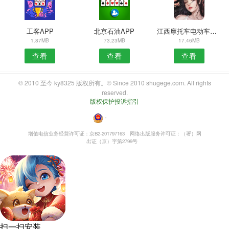
工客APP
北京石油APP
江西摩托车电动车安卓版
1.87MB
73.23MB
17.46MB
查看
查看
查看
© 2010 至今 ky8325 版权所有。© Since 2010 shugege.com. All rights
reserved.
版权保护投诉指引
・
增值电信业务经营许可证：京B2-201797163
网络出版服务许可证：（署）网
出证（京）字第2799号
扫一扫安装