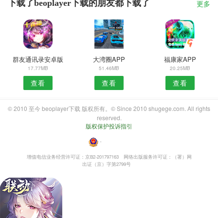
下载了beoplayer下载的朋友都下载了
更多
群友通讯录安卓版
大湾圈APP
福康家APP
17.77MB
51.46MB
20.25MB
查看
查看
查看
© 2010 至今 beoplayer下载 版权所有。© Since 2010 shugege.com. All rights
reserved.
版权保护投诉指引
・
增值电信业务经营许可证：京B2-201797163
网络出版服务许可证：（署）网
出证（京）字第2799号