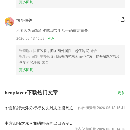
更多回复
司空倩莲
3
不要因为游戏而忽略现实生活中的重要事务。
2026-06-13 12:53
推荐
张黛聪
：惊喜装备，附加额外属性，超值购买
来自
甄生玛 回复 宁爱冠
设计精美的游戏画面和特效，提升游戏的视觉
享受和沉浸感
来自
更多回复
beoplayer下载热门文章
更多
华夏银行天津分行行长贡丹志坠楼死亡
作者:伊素馥 2026-06-13 15:41
中方加强对尿素和磷酸铵的出口管制？外交部回应
作者:诸葛航鹏 2026-06-13 14:16