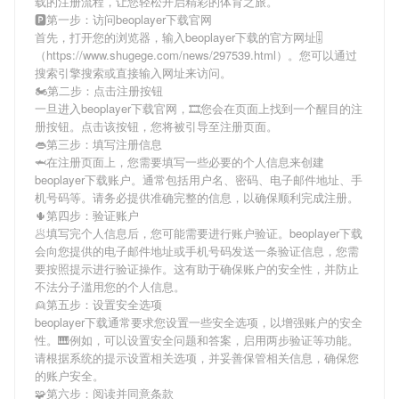
载
的注册流程，让您轻松开启精彩的体育之旅。
🅿第一步：访问beoplayer下载官网
首先，打开您的浏览器，输入
beoplayer下载
的官方网址🎚
（https://www.shugege.com/news/297539.html）。您可以通过
搜索引擎搜索或直接输入网址来访问。
🏍第二步：点击注册按钮
一旦进入
beoplayer下载
官网，🎞您会在页面上找到一个醒目的注
册按钮。点击该按钮，您将被引导至注册页面。
👄第三步：填写注册信息
🦈在注册页面上，您需要填写一些必要的个人信息来创建
beoplayer下载
账户。通常包括用户名、密码、电子邮件地址、手
机号码等。请务必提供准确完整的信息，以确保顺利完成注册。
🌵第四步：验证账户
🥟填写完个人信息后，您可能需要进行账户验证。
beoplayer下载
会向您提供的电子邮件地址或手机号码发送一条验证信息，您需
要按照提示进行验证操作。这有助于确保账户的安全性，并防止
不法分子滥用您的个人信息。
👱第五步：设置安全选项
beoplayer下载
通常要求您设置一些安全选项，以增强账户的安全
性。🎹例如，可以设置安全问题和答案，启用两步验证等功能。
请根据系统的提示设置相关选项，并妥善保管相关信息，确保您
的账户安全。
🧩第六步：阅读并同意条款