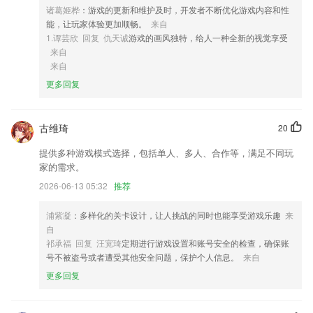
4,清晰明了的顾客分析信息，使用图表的方式展示分析的情况，可以快速
诸葛姬桦
：游戏的更新和维护及时，开发者不断优化游戏内容和性
知晓顾客的信息；
能，让玩家体验更加顺畅。
来自
5,【实时资讯】随时更报考相关资讯，让考试做到随机应变。
1.谭芸欣 回复 仇天诚
游戏的画风独特，给人一种全新的视觉享受
来自
6,【分析报告】精确统计错题数据，智能知识诊断，方便指导学习
来自
beoplayer下载软件优势
更多回复
1.·没有其它繁杂的内容与功能，2265让孩子能专心、静心进入记忆状态
2.学生可在我的课表中查看自己所在班级的课表
古维琦
20
3.软件拥有大量近年真题，覆盖专业实务与实践能力各知识点，同时还提
提供多种游戏模式选择，包括单人、多人、合作等，满足不同玩
供了包括在线做题、真题解析、名师直播课、错题收藏、网友讨论等丰富
家的需求。
功能
2026-06-13 05:32
推荐
4.题目记录非常的清楚，迅速获取学习的记录；
5.拥有丰富实用的直播教学，可以提供互动学习的条件。
浦紫凝
：多样化的关卡设计，让人挑战的同时也能享受游戏乐趣
来
自
6.可将随意语句设为关键句并可独立显示信息。
祁承福 回复 汪宽琦
定期进行游戏设置和账号安全的检查，确保账
beoplayer下载更新了什么?
号不被盗号或者遭受其他安全问题，保护个人信息。
来自
更多回复
站点状态图增加故障标识。
优化使用体验~