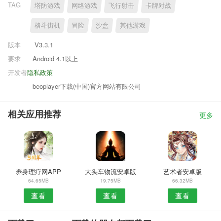
TAG
塔防游戏
网络游戏
飞行射击
卡牌对战
格斗街机
冒险
沙盒
其他游戏
版本
V3.3.1
要求
Android 4.1以上
开发者
隐私政策
beoplayer下载(中国)官方网站有限公司
相关应用推荐
更多
养身理疗网APP
大头车物流安卓版
艺术者安卓版
64.65MB
19.75MB
66.32MB
查看
查看
查看