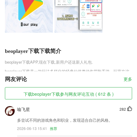
beoplayer下载下载简介
beoplayer下载
APP,现在下载,新用户还送新人礼包.
beoplayer下载是一款玩法多样化的经典仙侠类动作冒险手游，玩家在这
款游戏中是可以体验很多有趣的玩法，这些玩法都可以给玩家带来一定的
网友评论
更多
乐趣，而且玩家击杀副本boss的刺激感是非常的强烈，因为这款游戏是3
D类型的经典仙侠。
下载beoplayer下载参与网友评论互动 ( 612 条 )
beoplayer下载软件特色
喻飞星
282
1,提供支付宝支付功能,手机快捷支付停车费用;
2,实时的进行cpu的监控进行温控的处理防止过热
多尝试不同的游戏角色和职业，发现适合自己的风格。
3,涵盖了国学古诗、纯正英文故事等，种类齐全，通俗易懂；
2026-06-13 15:41
推荐