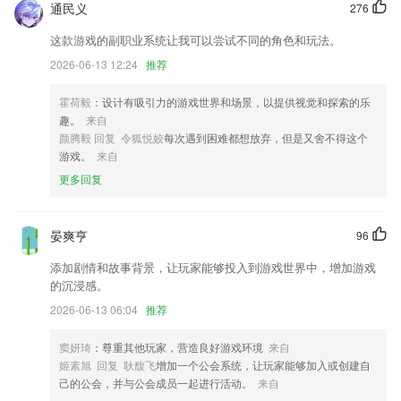
通民义
276
以上就是十大老品牌网赌大全的介绍，如果您喜欢这款软件，您可以到应
用商店进行打分评论，说出您的使用经历，以帮助我们更好的对产品进行
这款游戏的副职业系统让我可以尝试不同的角色和玩法。
优化修改。
2026-06-13 12:24
推荐
修复了聚三聚六模型排序问题。
新增文字转语音功能，多种情感男声女声供您选择
霍荷毅
：设计有吸引力的游戏世界和场景，以提供视觉和探索的乐
趣。
来自
首页的样式更改了，给你不一样的视觉体验哦！
颜腾毅 回复 令狐悦姣
每次遇到困难都想放弃，但是又舍不得这个
联系我们
游戏。
来自
以上就是beoplayer下载的介绍，如果您喜欢这款软件，您可以到应用商
更多回复
店进行打分评论，说出您的使用经历，以帮助我们更好的对产品进行优化
修改。
晏爽亨
96
添加剧情和故事背景，让玩家能够投入到游戏世界中，增加游戏
的沉浸感。
2026-06-13 06:04
推荐
窦妍琦
：尊重其他玩家，营造良好游戏环境
来自
姬素旭 回复 耿馥飞
增加一个公会系统，让玩家能够加入或创建自
己的公会，并与公会成员一起进行活动。
来自