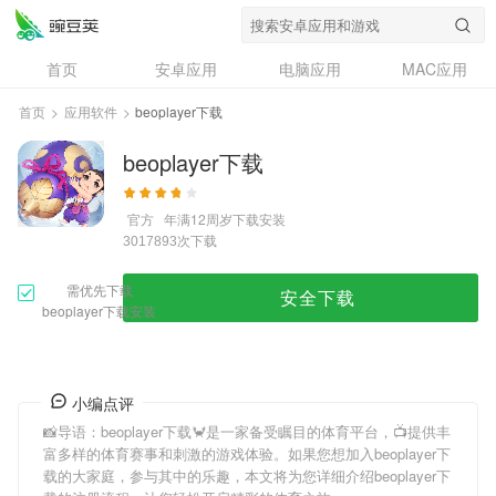
首页
安卓应用
电脑应用
MAC应用
资讯
专题
设计奖
创意应用
首页
>
应用软件
>
beoplayer下载
问答
beoplayer下载
官方
年满12周岁
下载安装
次下载
3017893
需优先下载
安全下载
beoplayer下载安装
小编点评
📸导语：
beoplayer下载
🦀是一家备受瞩目的体育平台，📺提供丰
富多样的体育赛事和刺激的游戏体验。如果您想加入
beoplayer下
载
的大家庭，参与其中的乐趣，本文将为您详细介绍
beoplayer下