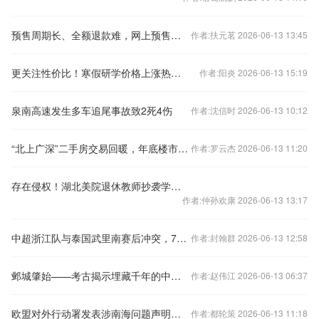
预售周期长、全额退款难，网上预售票套路埋得深
作者:扶元茗 2026-06-13 13:45
更关注性价比！寒假研学价格上涨热度下降
作者:阳炎 2026-06-13 15:19
泉南高速发生多车追尾事故致2死4伤
作者:沈信时 2026-06-13 10:12
“北上广深”二手房交易回暖，年底楼市怎样看？
作者:罗云杰 2026-06-13 11:20
存在侵权！湖北美院退休教师抄袭学生作品被判赔偿10万元
作者:仲孙欢康 2026-06-13 13:17
中超浙江队与泰国武里南赛后冲突，7人被禁赛48场
作者:封翰群 2026-06-13 12:58
邺城肇始——考古揭示埋藏千年的中国都城秘密
作者:赵伟江 2026-06-13 06:37
欧盟对外行动署发表涉南海问题声明，中国驻欧盟使团驳斥
作者:都轮策 2026-06-13 11:18