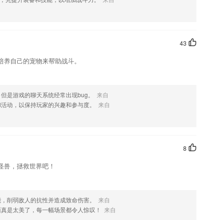
的介绍，如果您喜欢这款软件，您可以到应用商店进行打分评论，说出您
行优化修改。
43
培养自己的宠物来帮助战斗。
但是游戏的聊天系统经常出现bug。
来自
和活动，以保持玩家的兴趣和参与度。
来自
8
怪兽，拯救世界吧！
能，削弱敌人的抗性并造成致命伤害。
来自
面真是太美了，每一幅场景都令人惊叹！
来自