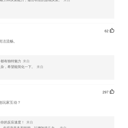
个环节，减少企业商品无序流动，降低企业物流成本。
有软件优势
操练，模拟试题，考前押题，让你做题到手软！
62
当前校园卡机械设备的当地情况
简洁流畅。
账户，就会有相关的专家为用户们提供高质量的股市分析;
场面，绘画故事本特别的丰富。
个都有独特魅力
来自
复杂，希望能简化一下。
来自
更新了什么?
297
他玩家互动？
验你的反应速度！
来自
，先提升装备和技能，以增加战斗力。
来自