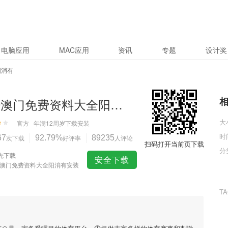
电脑应用
MAC应用
资讯
专题
设计奖
阳消有
4949澳门免费资料大全阳消有
大
官方
年满12周岁
下载安装
时
67
次下载
92.79%
好评率
89235
人评论
扫码打开当前页下载
分
先下载
安全下载
49澳门免费资料大全阳消有安装
T