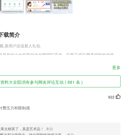
有下载简介
下载,新用户还送新人礼包.
次元风格的少女机甲对战卡牌RPG手游，采用了3D引擎系统制作游戏，
验，机甲战姬官方测试版v1.0.0.1多位可爱的二次元形象的机甲卡
不同的战斗技能，玩家选择根据属性来安排策略，排兵布阵打造最强的
更多
有软件特色
资料大全阳消有参与网友评论互动 ( 881 条 )
你开启不一样的线上教育学习方式；
922
认真学习。
付费压力和限制感
的生活场景，轻松收获童年的成长乐趣
得各类所需资料
效果太精美了，真是艺术品！
来自
断力和决策能力，做出明智的游戏决策。
来自