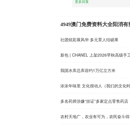
更多回复
4949澳门免费资料大全阳消
社团炫彩展风华 多元育人结硕果
新包 | CHANEL 上架2026早秋高
我国水库总库容约1万亿立方米
浓浓年味里 文化很动人（我们的文化
多名药师涉嫌“挂证”多家定点零售药店
农村天地广，农业有可为，农民奋斗得