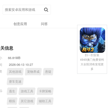
创意应用
问答
相关信息
扫一扫安装
小
66.81MB
4949澳门免费资料
大全阳消有发现更
间
2026-06-13 10:27
多
类
其他游戏
宠物养成
悬疑
赛车竞速
AG
逃生
游戏工具
卡牌策略
模拟
其它游戏
辅助工具