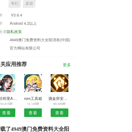
奇幻
桌游
本
V3.6.4
求
Android 4.2以上
发者
隐私政策
4949澳门免费资料大全阳消有(中国)
官方网站有限公司
相关应用推荐
更多
街坊邻里APP
rom工具箱
酒金所安卓版
50.81MB
12.12MB
85.69MB
查看
查看
查看
载了4949澳门免费资料大全阳