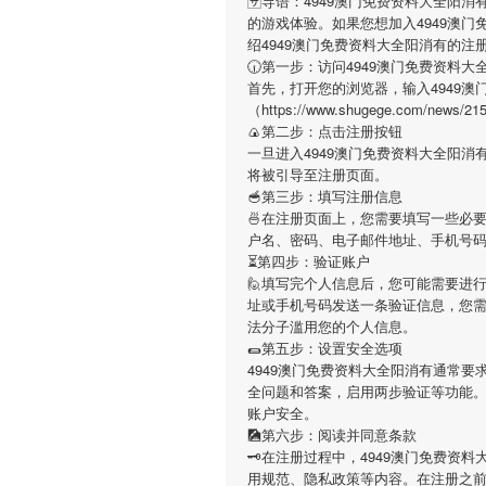
🈂导语：
4949澳门免费资料大全阳消
的游戏体验。如果您想加入
4949澳
绍
4949澳门免费资料大全阳消有
的注
🕡第一步：访问4949澳门免费资料大
首先，打开您的浏览器，输入
4949
（https://www.shugege.com
🍙第二步：点击注册按钮
一旦进入
4949澳门免费资料大全阳消
将被引导至注册页面。
🥣第三步：填写注册信息
🍜在注册页面上，您需要填写一些必
户名、密码、电子邮件地址、手机号
⏳第四步：验证账户
🙋填写完个人信息后，您可能需要进
址或手机号码发送一条验证信息，您
法分子滥用您的个人信息。
🌯第五步：设置安全选项
4949澳门免费资料大全阳消有
通常要
全问题和答案，启用两步验证等功能
账户安全。
🎑第六步：阅读并同意条款
🗝在注册过程中，
4949澳门免费资料
用规范、隐私政策等内容。在注册之