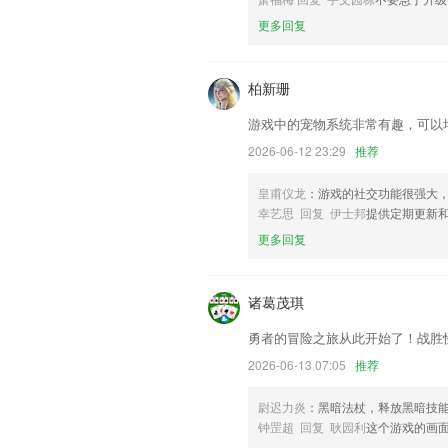
联系我们
更多回复
以上就是4949澳门免费资料大全阳消有
的使用经历，以帮助我们更好的对产品进
柏新珊
游戏中的宠物系统非常有趣，可以
2026-06-12 23:29
推荐
皇甫仪龙
：游戏的社交功能很强大，
幸艺思 回复 伊士邦
提供定期更新
更多回复
诸葛茂琪
勇者的冒险之旅从此开始了！战胜
2026-06-13 07:05
推荐
尉迟力炎
：黑暗法杖，释放黑暗技
钟罡超 回复 耿园利
这个游戏的画