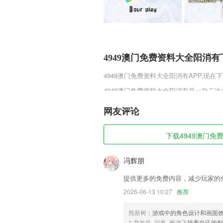
4949澳门免费资料大全阳消
4949澳门免费资料大全阳消有
APP,现在
4949澳门免费资料大全阳消有是一款二
高清细腻的游戏画质，带给玩家别样的视觉体
牌美少女等着玩家去收集，不同的卡牌有
网友评论
机甲战队。
4949澳门免费资料大全阳消
下载4949澳门免费
1,让你海量教学视频轻松在线学，轻松帮
冯辉朋
2,全面满足家长的使用需求，让孩子每天
提供更多的免费内容，减少玩家的
3,适配年龄的交互式动画绘本，贴合孩子
2026-06-13 10:27
推荐
4,新闻大事掌握在手
5,最便捷的资源下载平台，让你快速的获
熊新树
：游戏中的角色设计和画面
1.尹发良 回复 赖进飞
培养自己的判