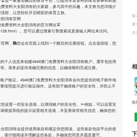
有
🍘是一家备受瞩目的体育平台，🕕提供丰富多样的体育赛事和刺激
门免费资料大全阳消有
的大家庭，参与其中的乐趣，本文将为您详细介
册流程，让您轻松开启精彩的体育之旅。
版
全阳消有官网
要
澳门免费资料大全阳消有
的官方网址🚖
/news/215128.html）。您可以通过搜索引擎搜索或直接输入网址来访问。
开
有
官网，🎑您会在页面上找到一个醒目的注册按钮。点击该按钮，您
要的个人信息来创建
4949澳门免费资料大全阳消有
账户。通常包括用
码等。请务必提供准确完整的信息，以确保顺利完成注册。
行账户验证。
4949澳门免费资料大全阳消有
会向您提供的电子邮件地
需要按照提示进行验证操作。这有助于确保账户的安全性，并防止不
求您设置一些安全选项，以增强账户的安全性。🔦例如，可以设置安
。请根据系统的提示设置相关选项，并妥善保管相关信息，确保您的
大全阳消有
会提供使用条款和规定供您阅读。这些条款包括平台的使
下
前，请仔细阅读并理解这些条款，并确保您同意并愿意遵守。