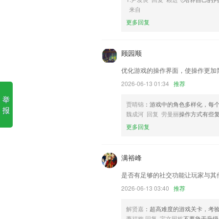
6,打通存储与运输，优化物流供应链各
来自
4949澳门免费资料大全阳消
更多回复
1.自定义课程提醒时间和作业提醒时间.
2.海量试题：收录近几年真题，更有章节
顾园顺
3.跟踪校园卡机械设备的位置信息，反馈
优化游戏的操作界面，使操作更加
4.用户们只需要在平台上登录自己的个人
2026-06-13 01:34
推荐
5.每一次都能够让你观看到动画相结合的
举
贾晴锦
：游戏中的角色多样化，每
报
6.AI助力精准教学，实现1对1针对式教学
魏成河 回复 劳曼丽
操作方式有些
4949澳门免费资料大全阳消有
更多回复
优化播放器mkv内嵌字幕背景问题
优化拼接性能
满裕峰
弹幕功能二次元新体验
是否有足够的社交功能让玩家与其
修复车站位置功能
2026-06-13 03:40
推荐
暂无更新日志
解贤嘉
：超高难度的游戏关卡，考
提高了系统稳定性；
萧福梅 回复 宇文园栋
不要急于升级