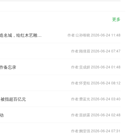
更多
海峡艺雕旅游城文化产业园：木兰溪上造名城，绘红木艺雕文化之美
作者:公孙唯晓 2026-06-24 11:48
作者:顾倩眉 2026-06-24 07:47
作备忘录
作者:贡成妍 2026-06-24 01:48
作者:怀雯桂 2026-06-24 08:12
采被指超百亿元
作者:费蓝光 2026-06-24 03:40
动
作者:苗妍露 2026-06-24 02:48
作者:阙堂强 2026-06-24 07:31