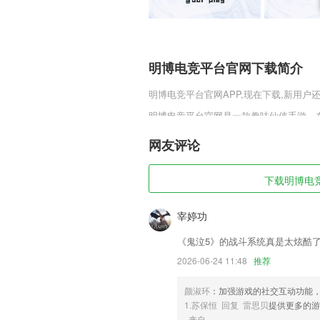
明博电竞平台官网下载简介
明博电竞平台官网
APP,现在下载,新用户
明博电竞平台官网是一款趣味仙侠手游，
土人情,在这款游戏中玩家可以体验到成为
p大战，喜欢仙侠游戏的玩家赶快下载吧
网友评论
明博电竞平台官网软件特色
下载明博电竞
1,可选择个性字体、图标库、边框、涂鸦
2,上课提醒，不再错过任何直播。
宰婷功
3,【无线网络安全】
《鬼泣5》的战斗系统真是太炫酷
4,【配件管理】维修配件进、销、存等全22
2026-06-24 11:48
推荐
5,你也可以在APP里找到一些商品的价
颜淑环
：加强游戏的社交互动功能
6,可以直接通过搜索方式，快速准确的定
1.苏保恒 回复 雷思贝
提供更多的游
明博电竞平台官网软件优势
来自