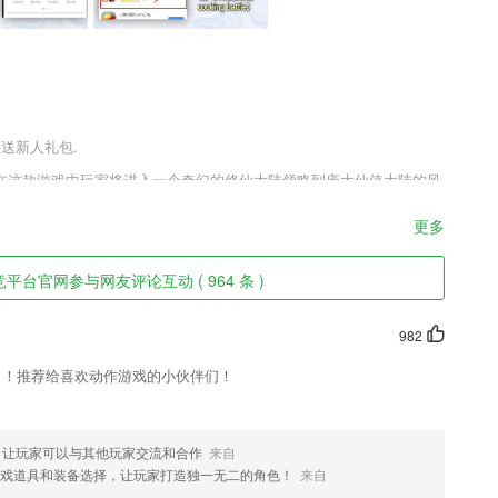
还送新人礼包.
在这款游戏中玩家将进入一个奇幻的修仙大陆领略到庞大仙侠大陆的风
小说主角的快感,副本并不是你唯一的目标,你还可以找其他玩家进行pv
。
更多
平台官网参与网友评论互动 ( 964 条 )
、符号等设计素材，做个生活的小艺术家。
982
了！推荐给喜欢动作游戏的小伙伴们！
65面管理;
格，货比三家，开始购买模式。
，让玩家可以与其他玩家交流和合作
来自
位目标，找到相关文章线索；
戏道具和装备选择，让玩家打造独一无二的角色！
来自