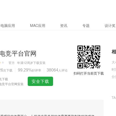
电脑应用
MAC应用
资讯
专题
设计奖
电竞平台官网
大
官方
年满12周岁
下载安装
时
26
次下载
99.29%
好评率
38064
人评论
扫码打开当前页下载
分
先下载
安全下载
电竞平台官网安装
T