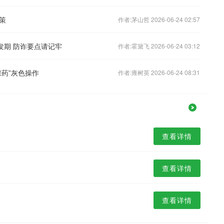
策
作者:茅山哲 2026-06-24 02:57
发期 防诈要点请记牢
作者:霍黛飞 2026-06-24 03:12
药”灰色操作
作者:雍树英 2026-06-24 08:31
查看详情
查看详情
查看详情