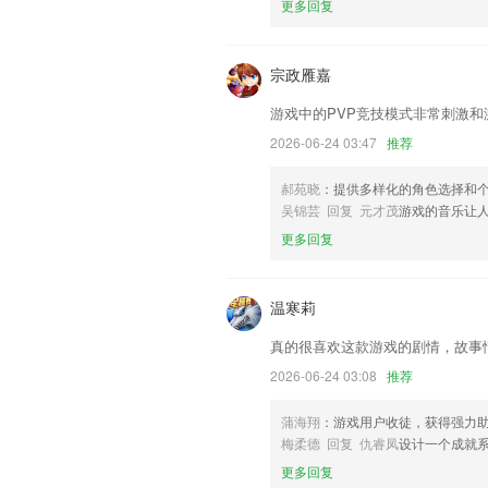
以上就是明博电竞平台官网的介绍，如果
更多回复
历，以帮助我们更好的对产品进行优化修
宗政雁嘉
游戏中的PVP竞技模式非常刺激
2026-06-24 03:47
推荐
郝苑晓
：提供多样化的角色选择和
吴锦芸 回复 元才茂
游戏的音乐让
更多回复
温寒莉
真的很喜欢这款游戏的剧情，故事
2026-06-24 03:08
推荐
蒲海翔
：游戏用户收徒，获得强力
梅柔德 回复 仇睿凤
设计一个成就
更多回复