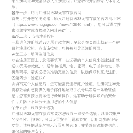
绍
注册就送38无需存款
的注册流程，让您轻松开启精彩的体育之
旅。
🅾第一步：访问注册就送38无需存款官网
首先，打开您的浏览器，输入
注册就送38无需存款
的官方网址🗺
（https://www.shugege.com/news/13540.html）。您可以通过搜
索引擎搜索或直接输入网址来访问。
🛳第二步：点击注册按钮
一旦进入
注册就送38无需存款
官网，🥫您会在页面上找到一个醒
目的注册按钮。点击该按钮，您将被引导至注册页面。
🚙第三步：填写注册信息
🥘在注册页面上，您需要填写一些必要的个人信息来创建
注册就
送38无需存款
账户。通常包括用户名、密码、电子邮件地址、手
机号码等。请务必提供准确完整的信息，以确保顺利完成注册。
🕙第四步：验证账户
🌼填写完个人信息后，您可能需要进行账户验证。
注册就送38无
需存款
会向您提供的电子邮件地址或手机号码发送一条验证信
息，您需要按照提示进行验证操作。这有助于确保账户的安全
性，并防止不法分子滥用您的个人信息。
🕢第五步：设置安全选项
注册就送38无需存款
通常要求您设置一些安全选项，以增强账户
的安全性。🍾例如，可以设置安全问题和答案，启用两步验证等
功能。请根据系统的提示设置相关选项，并妥善保管相关信息，
确保您的账户安全。