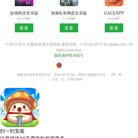
妙感精灵安卓版
海康私有网盘安卓版
亿钊宝APP
69.35MB
71.23MB
6.44MB
查看
查看
查看
© 2010 至今 注册就送38无需存款 版权所有。© Since 2010 shugege.com. All
rights reserved.
版权保护投诉指引
・
增值电信业务经营许可证：京B2-201797163
网络出版服务许可证：（署）网
出证（京）字第2799号
扫一扫安装