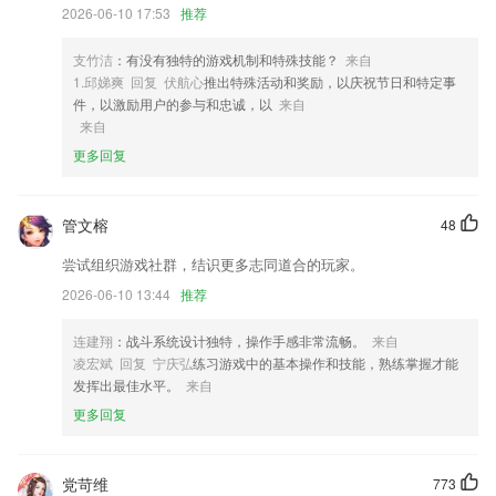
2026-06-10 17:53
推荐
2,优质的售后服务给用户带来最贴心的服务;
3,目前视频模板囊括企业宣传、产品营销、活动邀请、爱情表白、文字心
支竹洁
：有没有独特的游戏机制和特殊技能？
来自
情、图文快闪等多场景类别,全方位满足工作、生活中对视频的需求
1.邱娣爽 回复 伏航心
推出特殊活动和奖励，以庆祝节日和特定事
件，以激励用户的参与和忠诚，以
来自
4,支持云端和SD卡存储，高效，安全。
来自
5,软件内涵视频、音频、文字等多种学习方式，并应用AI智能测试算法；
更多回复
6,在应用里宝宝们可以在应用里帮助小伙伴。
注册就送38无需存款软件优势
管文榕
48
1.让学生们拥有传统文化知识，各类课程的教学也是浅显易懂的。
尝试组织游戏社群，结识更多志同道合的玩家。
2.名师在线疑难问题在线解答
2026-06-10 13:44
推荐
3.★课前课中课后，预习复习练习，养成学习好习惯
连建翔
：战斗系统设计独特，操作手感非常流畅。
来自
4.拥有众多药师知识培训与学习服务
凌宏斌 回复 宁庆弘
练习游戏中的基本操作和技能，熟练掌握才能
5.所有的早教课程都是免费提供给大家的；
发挥出最佳水平。
来自
更多回复
6.针对雅思口语阅读写作等全方位考试技巧，应有尽有
注册就送38无需存款更新了什么?
党苛维
773
修复九格切图圆角的问题