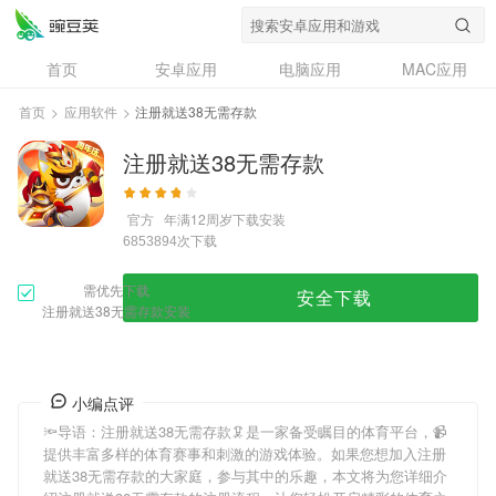
首页
安卓应用
电脑应用
MAC应用
资讯
专题
设计奖
创意应用
首页
>
应用软件
>
注册就送38无需存款
问答
注册就送38无需存款
官方
年满12周岁
下载安装
次下载
6853894
需优先下载
安全下载
注册就送38无需存款安装
小编点评
🔦导语：
注册就送38无需存款
🦑是一家备受瞩目的体育平台，📹
提供丰富多样的体育赛事和刺激的游戏体验。如果您想加入
注册
就送38无需存款
的大家庭，参与其中的乐趣，本文将为您详细介