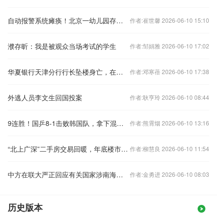
自动报警系统瘫痪！北京一幼儿园存重大火灾隐患
作者:崔世馨 2026-06-10 15:10
濮存昕：我是被观众当场考试的学生
作者:邹娟雅 2026-06-10 17:02
华夏银行天津分行行长坠楼身亡，在任刚满三年
作者:邓寒蓓 2026-06-10 17:38
外逃人员李文生回国投案
作者:耿亨玲 2026-06-10 08:44
9连胜！国乒8-1击败韩国队，拿下混合团体世界杯冠军
作者:熊霄烟 2026-06-10 13:16
“北上广深”二手房交易回暖，年底楼市怎样看？
作者:柳慧良 2026-06-10 11:54
中方在联大严正回应有关国家涉南海问题错误言论
作者:金勇进 2026-06-10 08:03
历史版本