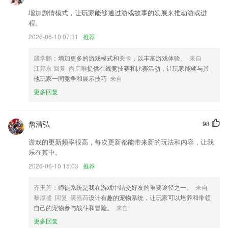
优化字词典功能，可以查看更多内容了
增加剧情模式，让玩家能够通过游戏故事的发展来推动游戏进
程。
感谢您的使用，如有建议可到我的客服中进行反馈
2026-06-10 07:31
推荐
优化体育游UI，选择旅游更便捷。
升级推送库。
殷学鹏
：增加更多的游戏模式和关卡，以丰富游戏体验。
来自
江邦永 回复 尚启唯
提供在线竞技赛和比赛活动，让玩家能够与其
上线疫情一站查询平台，持续提供疫情相关信息及工具
他玩家一同竞争和展示技巧
来自
联系我们
更多回复
以上就是注册就送38无需存款的介绍，如果您喜欢这款软件，您可以到
应用商店进行打分评论，说出您的使用经历，以帮助我们更好的对产品进
行优化修改。
詹清弘
98
游戏的更新频率很高，每次更新都能带来新的玩法和内容，让我
乐在其中。
2026-06-10 15:03
推荐
齐玉芳
：师徒系统是我在游戏中结交好友的重要途径之一。
来自
黎厚盛 回复 裘嘉荷
设计有趣的宠物系统，让玩家可以培养和带领
自己的宠物参与战斗和冒险。
来自
更多回复