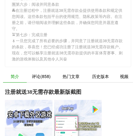
🈚第六步：阅读并同意条款
🚔在注册过程中，
注册就送38无需存款
会提供使用条款和规定供
您阅读。这些条款包括平台的使用规范、隐私政策等内容。在注
册之前，请仔细阅读并理解这些条款，并确保您同意并愿意遵
守。
🚖第七步：完成注册
🌷一旦您完成了所有必要的步骤，并同意了
注册就送38无需存款
的条款，恭喜您！您已经成功注册了注册就送38无需存款账户。
现在，您可以畅享
注册就送38无需存款
提供的丰富体育赛事、刺
激的游戏体验以及其他令人兴奋
简介
评论(858)
热门文章
历史版本
视频
注册就送38无需存款最新版截图