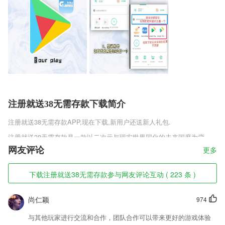
注册就送38无需存款下载简介
注册就送38无需存款
APP,现在下载,新用户还送新人礼包.
注册就送38无需存款是一款以二次元与现实世界同化的未来国度为背
景，集结二次元动漫经典人物，将JUMP系、美漫、游戏等知名男主都被
网友评论
更多
娘化成或呆萌、或爆娇、或面瘫的爆乳女体英雄!一起来战!二次元的粉
丝，一起来玩，让我们征霸这个赛场。
下载注册就送38无需存款参与网友评论互动 ( 223 条 )
注册就送38无需存款软件特色
尚仁颖
974
1,手机图库轻松管理手机上所有图片，并按照片、视频、GIF归类、微信
图片、qq图片归类;并自动查找系统隐藏及缓存图片，方便您清理垃圾图
与其他玩家进行交流和合作，团队合作可以带来更好的游戏体验
片;