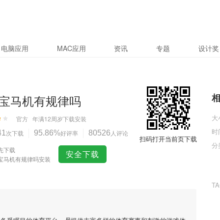
电脑应用
MAC应用
资讯
专题
设计奖
宝马机有规律吗
大
官方
年满12周岁
下载安装
时
41
次下载
95.86%
好评率
80526
人评论
扫码打开当前页下载
分
先下载
安全下载
宝马机有规律吗安装
T