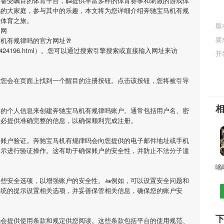
家备受瞩目的体育平台，📠提供丰富多样的体育赛事和刺激的游戏体
吗
的大家庭，参与其中的乐趣，本文将为您详细介绍
奔驰宝马机有规
的体育之旅。
版
官网
要
马机有规律吗
的官方网址🥂
jiaoan/60424196.html）。您可以通过搜索引擎搜索或直接输入网址来访
开
您会在页面上找到一个醒目的注册按钮。点击该按钮，您将被引导
要的个人信息来创建
奔驰宝马机有规律吗
账户。通常包括用户名、密
务必提供准确完整的信息，以确保顺利完成注册。
行账户验证。
奔驰宝马机有规律吗
会向您提供的电子邮件地址或手机
提示进行验证操作。这有助于确保账户的安全性，并防止不法分子滥
些安全选项，以增强账户的安全性。🚤例如，可以设置安全问题和
系统的提示设置相关选项，并妥善保管相关信息，确保您的账户安
吗
会提供使用条款和规定供您阅读。这些条款包括平台的使用规范、