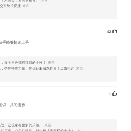
交系统很便捷
来自
果您喜欢这款软件，您可以到应用商店进行打分评论，说出您的使用经
改。
43
新手能够快速上手
计，每个角色都有独特的个性！
来自
线，携带神奇力量，带你征服游戏世界！点击抢购
来自
1
意识，共同进步
挑战，让玩家有更多的乐趣。
来自
戏好厉害，心里好羡慕，我也想成为那样的大神！
来自