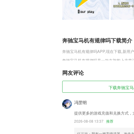
奔驰宝马机有规律吗下载简介
奔驰宝马机有规律吗
APP,现在下载,新用
奔驰宝马机有规律吗是一款在架构上非常
各种装备，而且整个服务器长期回收，绝
轻松征战探索全新的乐趣享受，无论是点
网友评论
奔驰宝马机有规律吗软件特色
下载奔驰宝马机
1,【轻松逛论坛】
2,目前移动版本为2265学员提供在线
冯罡明
3,优惠券
提供更多的游戏充值和兑换方式，
4,国内首个覆盖全人群的演讲表达学院，
2026-08-08 13:37
推荐
5,50万海量题库一手掌握,历年真题,模拟
怀平骅
：我有一把高级武器，攻击