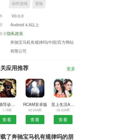
动作游戏
冒险
本
V0.0.0
求
Android 4.6以上
发者
隐私政策
奔驰宝马机有规律吗(中国)官方网站
有限公司
相关应用推荐
更多
嘀嘀导诊服务版APP
RCAM安卓版
至上生活APP
1.7MB
82.95MB
36.83MB
查看
查看
查看
下载了奔驰宝马机有规律吗的朋