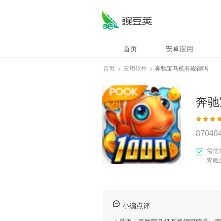
首页
安卓应用
首页
>
应用软件
>
奔驰宝马机有规律吗
奔驰
87048
需优
奔驰
小编点评