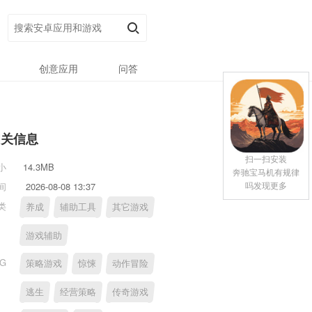
创意应用
问答
相关信息
扫一扫安装
小
14.3MB
奔驰宝马机有规律
吗发现更多
间
2026-08-08 13:37
类
养成
辅助工具
其它游戏
游戏辅助
AG
策略游戏
惊悚
动作冒险
逃生
经营策略
传奇游戏