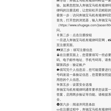
🚗导语：
奔驰宝马机有规律吗
🎼是一
验。如果您想加入
奔驰宝马机有规律
律吗
的注册流程，让您轻松开启精彩
🎡第一步：访问奔驰宝马机有规律吗
首先，打开您的浏览器，输入
奔驰宝
（https://www.shugege.com/
问。
🍦第二步：点击注册按钮
一旦进入
奔驰宝马机有规律吗
官网，
至注册页面。
🛤第三步：填写注册信息
🚊在注册页面上，您需要填写一些必
码、电子邮件地址、手机号码等。请
🕍第四步：验证账户
🐡填写完个人信息后，您可能需要进
号码发送一条验证信息，您需要按照
用您的个人信息。
🎯第五步：设置安全选项
奔驰宝马机有规律吗
通常要求您设置一
答案，启用两步验证等功能。请根据
全。
🌚第六步：阅读并同意条款
🥒在注册过程中，
奔驰宝马机有规律