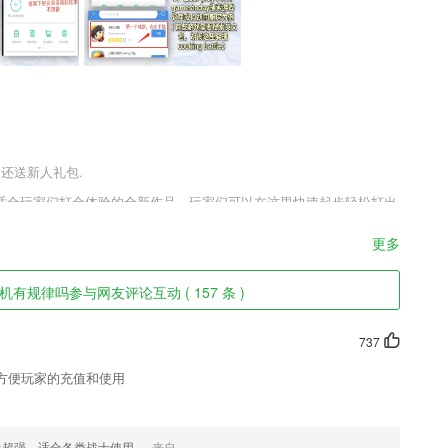
户还送新人礼包.
适合玩家们打金体验的全新作品，玩家们可以在这里快速起步轻松打出
对能够满足你的战斗需求，为你打造真正火爆的人气，来这款作品之中
神魔、熔炼武器还是兑换灵符，常规冰雪有的玩法这里都能够体验!
更多
有规律吗参与网友评论互动 ( 157 条 )
选课、在线听课、进度统计等基本移动学习功能。
737
方便玩家的充值和使用
让表达更自信、更有影响力；
试题,随时随地任你练
力超强，适合各类战士使用。
来自