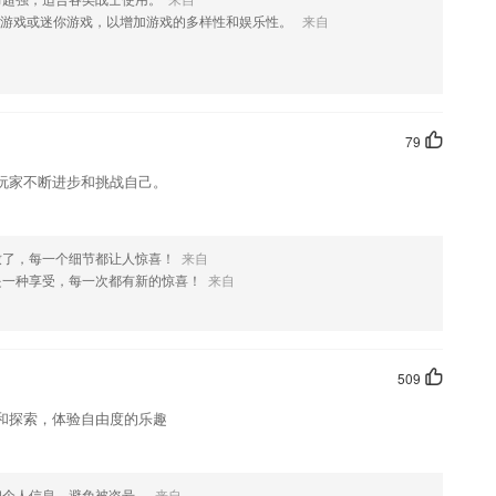
小游戏或迷你游戏，以增加游戏的多样性和娱乐性。
来自
初级中级高级都有
79
搜便知，更支持语音和拍照搜题。
玩家不断进步和挑战自己。
改革发展的实际，遵循干部成长和教育培训规律，运用先进的信息技术和
《古今贤文》，是中国明代时期编写的道家儿童启蒙书目。书名最早见之
致了，每一个细节都让人惊喜！
来自
推知此书最迟写成于万历年间。
是一种享受，每一次都有新的惊喜！
来自
在教室外获得“加油包”，“轻松升级”
么?
问题
509
和探索，体验自由度的乐趣
和个人信息，避免被盗号。
来自