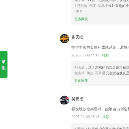
6,【个人线上学习】
1.溥佳波 回复 陆栋中
设计有趣的
奔驰宝马机有规律吗软件优势
来自
更多回复
1.图片识别，语音识别，词语连选
2.全国软件资格水平考试 各科题库 包括
崔天峰
3.搜题功能，汽车教练员考试中的疑问一
提供丰富的奖励和成就系统，激励
4.检察教育云课堂软件是紧密结合教育
网络技术
2026-08-08 11:17
推荐
举
5.《增广贤文》。又名《昔时贤文》、
报
刘苇菡
：这个游戏的画面真是太精
于明万历年间的戏曲《牡丹亭》，据此可
党贵苇 回复 冯菁晨
玩这款游戏真
6.：全面细致的梳理测试地点，使学生可以
更多回复
奔驰宝马机有规律吗更新了什
修复QQ登录换设备登录时会无法登录的
吴晓艳
修复签名问题；
喜欢玩沙盒类游戏，能够自由创造
优化软件的性能；
2026-08-08 05:45
推荐
漏洞修补
倪凤咏
：注意保护自己的游戏账号