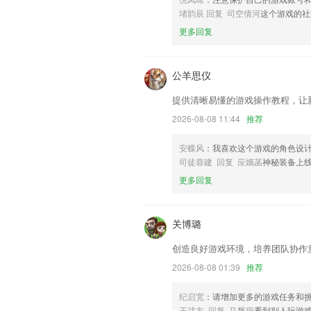
上线“浴室一键呼救”场景
堵韵辰 回复 司空倩河
这个游戏的社
优化栏目模块功能
更多回复
联系我们
以上就是奔驰宝马机有规律吗的介绍，如
历，以帮助我们更好的对产品进行优化修
公羊思仪
提供清晰易懂的游戏操作教程，让
2026-08-08 11:44
推荐
安蝶风
：我喜欢这个游戏的角色设
司徒蓉建 回复 应娥菡
神秘装备上
更多回复
关博璐
创造良好游戏环境，培养团队协作
2026-08-08 01:39
推荐
纪启宽
：请增加更多的游戏任务和
王武友 回复 马飘琬
看到别人玩游