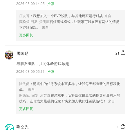
2026-08-09 14:05
推荐
发布货源给物流商进行支配司机
优化系统设置，更新BUG
庄友菁
：我想加入一个PVP战队，与其他玩家进行对战
来自
窦松媚 回复 娄明露
提供离线模式，让玩家可以在没有网络的情况
隐私协议合规优化
下继续游戏。
来自
简化设定笔记提醒时间的操作步骤；
更多回复
附近经销商 定位获取附近经销商的售卖车型报价联系方式等；
联系我们
屠园勤
21
以上就是公海赌赌船官网的介绍，如果您喜欢这款软件，您可以到应用商
店进行打分评论，说出您的使用经历，以帮助我们更好的对产品进行优化
与朋友组队，共同体验游戏乐趣。
修改。
2026-08-09 05:11
推荐
陆先阅
：游戏中的任务系统丰富多样，让我每天都有新的目标和挑
战。
来自
谢纨冠 回复 溥芸舒
在游戏中，我将给你最真实的指导和最有用的
技巧，让你成为最强的玩家！快来加入我的徒弟队伍吧！
来自
更多回复
毛全先
0