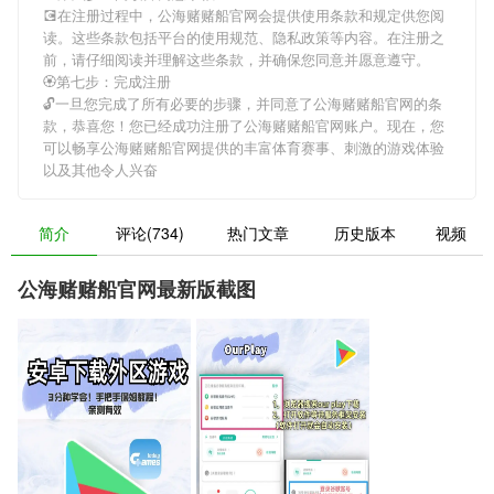
💽在注册过程中，
公海赌赌船官网
会提供使用条款和规定供您阅
读。这些条款包括平台的使用规范、隐私政策等内容。在注册之
前，请仔细阅读并理解这些条款，并确保您同意并愿意遵守。
🏵第七步：完成注册
🔓一旦您完成了所有必要的步骤，并同意了
公海赌赌船官网
的条
款，恭喜您！您已经成功注册了公海赌赌船官网账户。现在，您
可以畅享
公海赌赌船官网
提供的丰富体育赛事、刺激的游戏体验
以及其他令人兴奋
简介
评论(734)
热门文章
历史版本
视频
公海赌赌船官网最新版截图