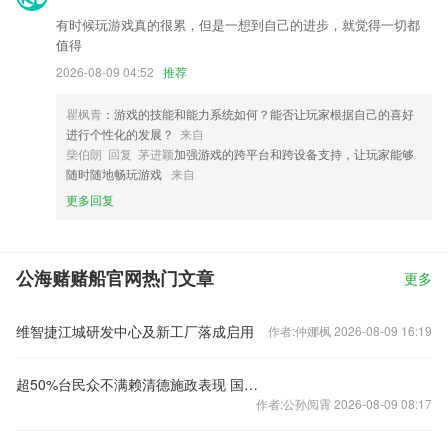
有时候玩游戏真的很累，但是一想到自己的进步，就觉得一切都
值得
2026-08-09 04:52
推荐
瞿枫青
：游戏的技能和能力系统如何？能否让玩家根据自己的喜好
进行个性化的发展？
来自
柴伯朗 回复 茅进颖
加强游戏的跨平台和跨设备支持，让玩家能够
随时随地畅玩游戏
来自
更多回复
公海赌赌船官网热门文章
更多
维智捷江城研发中心及新工厂落成启用
作者:仲娜枫 2026-08-09 16:19
超50%台民众不满赖清德施政表现 国台办回应
作者:公孙阅霄 2026-08-09 08:17