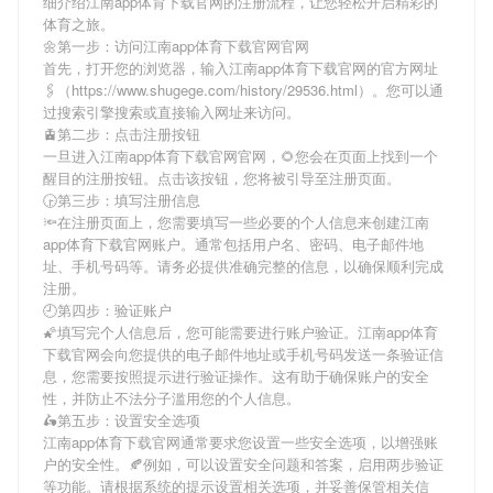
细介绍
江南app体育下载官网
的注册流程，让您轻松开启精彩的
体育之旅。
🌼第一步：访问江南app体育下载官网官网
首先，打开您的浏览器，输入
江南app体育下载官网
的官方网址
🖇（https://www.shugege.com/history/29536.html）。您可以通
过搜索引擎搜索或直接输入网址来访问。
🚊第二步：点击注册按钮
一旦进入
江南app体育下载官网
官网，🌻您会在页面上找到一个
醒目的注册按钮。点击该按钮，您将被引导至注册页面。
🕞第三步：填写注册信息
🔦在注册页面上，您需要填写一些必要的个人信息来创建
江南
app体育下载官网
账户。通常包括用户名、密码、电子邮件地
址、手机号码等。请务必提供准确完整的信息，以确保顺利完成
注册。
🕘第四步：验证账户
🌠填写完个人信息后，您可能需要进行账户验证。
江南app体育
下载官网
会向您提供的电子邮件地址或手机号码发送一条验证信
息，您需要按照提示进行验证操作。这有助于确保账户的安全
性，并防止不法分子滥用您的个人信息。
🛵第五步：设置安全选项
江南app体育下载官网
通常要求您设置一些安全选项，以增强账
户的安全性。🍂例如，可以设置安全问题和答案，启用两步验证
等功能。请根据系统的提示设置相关选项，并妥善保管相关信