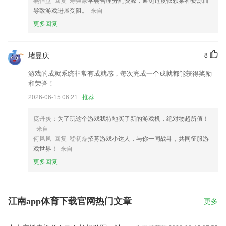
导致游戏进展受阻。
来自
更多回复
堵曼庆
8
游戏的成就系统非常有成就感，每次完成一个成就都能获得奖励
和荣誉！
2026-06-15 06:21
推荐
庞丹炎
：为了玩这个游戏我特地买了新的游戏机，绝对物超所值！
来自
何风凤 回复 嵇初磊
招募游戏小达人，与你一同战斗，共同征服游
戏世界！
来自
更多回复
江南app体育下载官网热门文章
更多