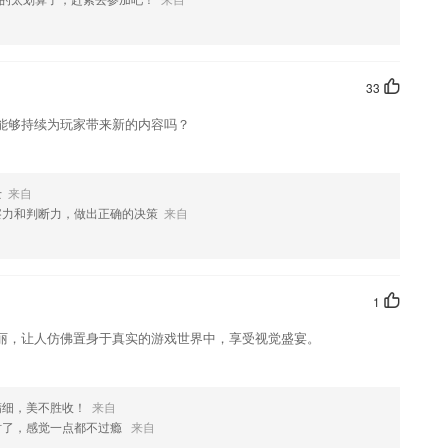
您喜欢这款软件，您可以到应用商店进行打分评论，说出您的使用经
改。
33
能够持续为玩家带来新的内容吗？
士
来自
察力和判断力，做出正确的决策
来自
1
丽，让人仿佛置身于真实的游戏世界中，享受视觉盛宴。
精细，美不胜收！
来自
时了，感觉一点都不过瘾
来自