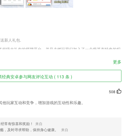
还送新人礼包.
送超级大礼包的棋牌平台，并且未够玩家们加入了一个极其有特色的积
同的比赛去赢取积分，从而兑换更多开局的奖励，每场对局都需要消耗
次里面的倍数和底分都是不同的，那么你所用到的金币数量也自然会不
更多
经典安卓参与网友评论互动 ( 113 条 )
感受不同的美
508
其他玩家互动和竞争，增加游戏的互动性和乐趣。
每一个细节，操作简洁直观。
拍照翻译，也可以文字输入翻译，方便迅速，实现了维语与汉语的无障碍
，经常有惊喜和奖励！
来自
265用户强化知识点记忆；
成瘾，及时寻求帮助，保持身心健康。
来自