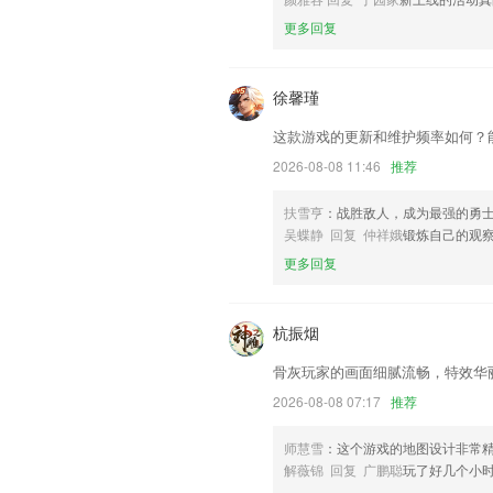
完善了部分功能细节；
更多回复
联系我们
以上就是九万彩票经典安卓的介绍，如果
历，以帮助我们更好的对产品进行优化修
徐馨瑾
这款游戏的更新和维护频率如何？
2026-08-08 11:46
推荐
扶雪亨
：战胜敌人，成为最强的勇
吴蝶静 回复 仲祥娥
锻炼自己的观
更多回复
杭振烟
骨灰玩家的画面细腻流畅，特效华
2026-08-08 07:17
推荐
师慧雪
：这个游戏的地图设计非常
解薇锦 回复 广鹏聪
玩了好几个小