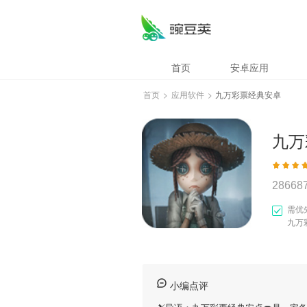
首页
安卓应用
首页
>
应用软件
>
九万彩票经典安卓
九万
28668
需优
九万
小编点评