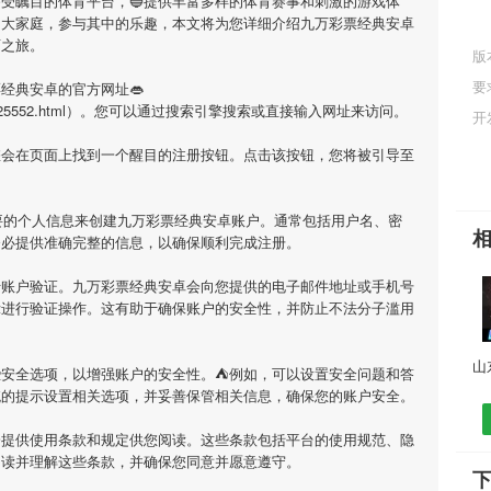
备受瞩目的体育平台，🔵提供丰富多样的体育赛事和刺激的游戏体
的大家庭，参与其中的乐趣，本文将为您详细介绍
九万彩票经典安卓
育之旅。
版
网
要
票经典安卓
的官方网址👄
history/225552.html）。您可以通过搜索引擎搜索或直接输入网址来访问。
开
您会在页面上找到一个醒目的注册按钮。点击该按钮，您将被引导至
要的个人信息来创建
九万彩票经典安卓
账户。通常包括用户名、密
务必提供准确完整的信息，以确保顺利完成注册。
行账户验证。
九万彩票经典安卓
会向您提供的电子邮件地址或手机号
示进行验证操作。这有助于确保账户的安全性，并防止不法分子滥用
些安全选项，以增强账户的安全性。⛺例如，可以设置安全问题和答
统的提示设置相关选项，并妥善保管相关信息，确保您的账户安全。
会提供使用条款和规定供您阅读。这些条款包括平台的使用规范、隐
阅读并理解这些条款，并确保您同意并愿意遵守。