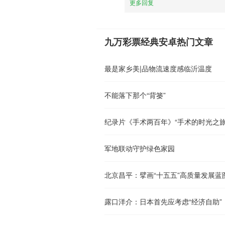
更多回复
九万彩票经典安卓热门文章
最是家乡美|品物流速度感临沂温度
不能落下那个“背篓”
军地联动守护绿色家园
北京昌平：擘画“十五五”高质量发展蓝
露口洋介：日本首先应考虑“经济自助”