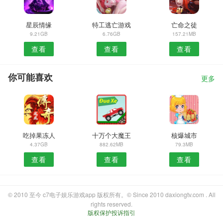
星辰情缘
特工逃亡游戏
亡命之徒
9.21GB
6.76GB
157.21MB
查看
查看
查看
你可能喜欢
更多
吃掉果冻人
十万个大魔王
核爆城市
4.37GB
882.62MB
79.3MB
查看
查看
查看
© 2010 至今 c7电子娱乐游戏app 版权所有。© Since 2010 daxiongtv.com . All
rights reserved.
版权保护投诉指引