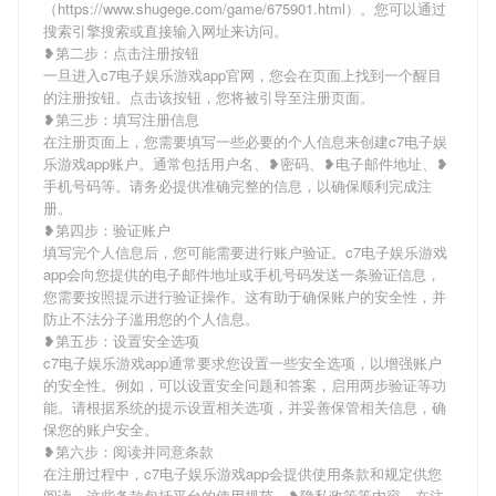
（https://www.shugege.com/game/675901.html）。您可以通过
搜索引擎搜索或直接输入网址来访问。
❥第二步：点击注册按钮
一旦进入c7电子娱乐游戏app官网，您会在页面上找到一个醒目
的注册按钮。点击该按钮，您将被引导至注册页面。
❥第三步：填写注册信息
在注册页面上，您需要填写一些必要的个人信息来创建c7电子娱
乐游戏app账户。通常包括用户名、❥密码、❥电子邮件地址、❥
手机号码等。请务必提供准确完整的信息，以确保顺利完成注
册。
❥第四步：验证账户
填写完个人信息后，您可能需要进行账户验证。c7电子娱乐游戏
app会向您提供的电子邮件地址或手机号码发送一条验证信息，
您需要按照提示进行验证操作。这有助于确保账户的安全性，并
防止不法分子滥用您的个人信息。
❥第五步：设置安全选项
c7电子娱乐游戏app通常要求您设置一些安全选项，以增强账户
的安全性。例如，可以设置安全问题和答案，启用两步验证等功
能。请根据系统的提示设置相关选项，并妥善保管相关信息，确
保您的账户安全。
❥第六步：阅读并同意条款
在注册过程中，c7电子娱乐游戏app会提供使用条款和规定供您
阅读。这些条款包括平台的使用规范、❥隐私政策等内容。在注