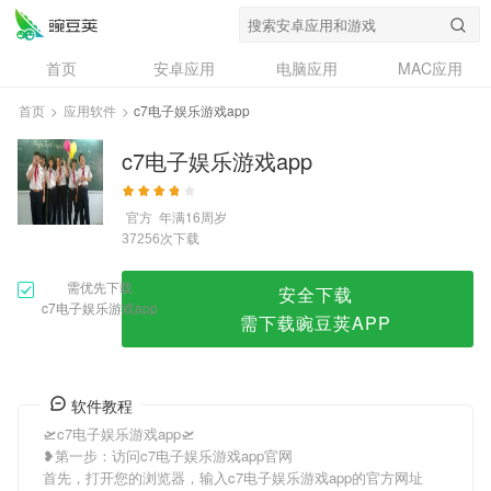
c7电子娱乐游戏app
首页
安卓应用
电脑应用
MAC应用
资讯
专题
设计奖
创意应用
首页
>
应用软件
>
c7电子娱乐游戏app
问答
c7电子娱乐游戏app
官方
年满16周岁
次下载
37256
需优先下载
安全下载
c7电子娱乐游戏app
需下载豌豆荚APP
软件教程
🛫c7电子娱乐游戏app🛫
❥第一步：访问c7电子娱乐游戏app官网
首先，打开您的浏览器，输入c7电子娱乐游戏app的官方网址