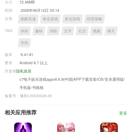
大小
72.46MB
时间
2026年06月12日 03:14
分类
跑酷竞速
射击游戏
射击游戏
经营策略
TAG
休闲
趣味
消除
文字
社交
视频
聊天
空间
版本
6.41.81
要求
Android 8.7 以上
开发者
隐私政策
c7电子娱乐游戏appv8.6.9(中国)APP下载安装IOS/安卓通用版/
手机版-书格格
备案号：豫B2-20030028-29
相关应用推荐
更多