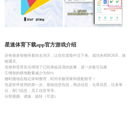
星速体育下载app官方游戏介绍
还有很多怪物等着你去消灭，让你在冒险中活下来。成功杀死BOSS，就
能通关。
音效和背景音乐增强了已经身临其境的故事，进一步吸引玩家
①增加的耕地数量减少为50%
随时随地在线记录和整理，时尚衣橱管家和搭配助手！
也是软件使用的第一步。基础信息包括，商品信息，仓库信息，往来单
位，部门信息，员工信息等等。
分割视频、调速、旋转（可选）