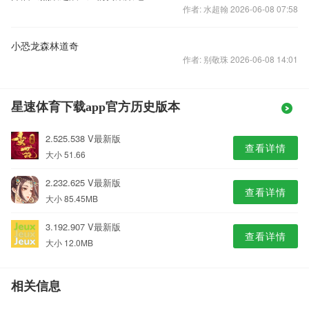
作者: 水超翰 2026-06-08 07:58
小恐龙森林道奇
作者: 别敬珠 2026-06-08 14:01
星速体育下载app官方历史版本
2.525.538 V最新版
查看详情
大小 51.66
2.232.625 V最新版
查看详情
大小 85.45MB
3.192.907 V最新版
查看详情
大小 12.0MB
相关信息