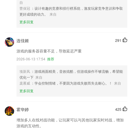
自
曹保冠
：设计有趣的竞赛和排行榜系统，激发玩家竞争意识和争取
更好成绩的动力。
来自
更多回复
连佳姬
291
游戏的服务器容量不足，导致延迟严重
2026-06-13 17:54
推荐
项新凤
：游戏画面精美，音效炫酷，但游戏操作不够流畅，希望能
优化一下
来自
庞雁威
：学会控制情绪，不要因为游戏失败而失去耐心。！
来自
更多回复
霍华婷
425
增加多人在线对战功能，让玩家可以与其他玩家实时对战，增加
游戏的互动性。