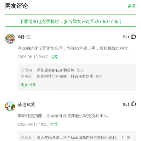
网友评论
更多
下载博鱼电竞手机版，参与网友评论互动 ( 9677 条 )
利利江
521
游戏的难度设置非常合理，刚开始容易上手，后期挑战也很大！
2026-06-13 20:03
推荐
东雨娴
：添加更多的任务和目标
来自
晏勇茗
：用你的技巧和技能，打败所有对手
来自
更多回复
赫连斌紫
951
增加社交功能，让玩家可以与其他玩家交流和组队。
2026-06-13 18:25
推荐
吕风茗
：引入奖励系统，给予玩家游戏内外的奖励和福利。 ！
来