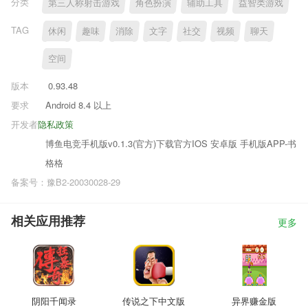
分类
第三人称射击游戏
角色扮演
辅助工具
益智类游戏
TAG
休闲
趣味
消除
文字
社交
视频
聊天
空间
版本
0.93.48
要求
Android 8.4 以上
开发者
隐私政策
博鱼电竞手机版v0.1.3(官方)下载官方IOS 安卓版 手机版APP-书
格格
备案号：豫B2-20030028-29
相关应用推荐
更多
阴阳千闻录
传说之下中文版
异界赚金版