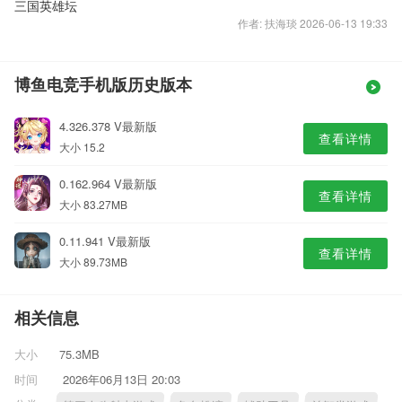
三国英雄坛
作者: 扶海琰 2026-06-13 19:33
博鱼电竞手机版历史版本
4.326.378 V最新版
查看详情
大小 15.2
0.162.964 V最新版
查看详情
大小 83.27MB
0.11.941 V最新版
查看详情
大小 89.73MB
相关信息
大小
75.3MB
时间
2026年06月13日 20:03