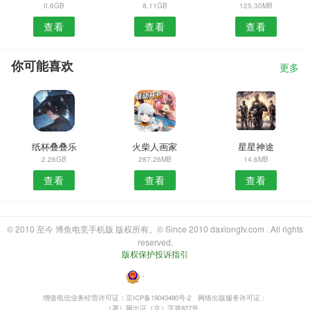
0.6GB
8.11GB
125.30MB
查看
查看
查看
你可能喜欢
更多
纸杯叠叠乐
火柴人画家
星星神途
2.26GB
287.26MB
14.6MB
查看
查看
查看
© 2010 至今 博鱼电竞手机版 版权所有。© Since 2010 daxiongtv.com . All rights
reserved.
版权保护投诉指引
・
增值电信业务经营许可证：京ICP备19043480号-2
网络出版服务许可证：
（署）网出证（京）字第827号