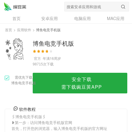
博鱼电竞手机版
首页
安卓应用
电脑应用
MAC应用
资讯
专题
设计奖
创意应用
首页
>
应用软件
>
博鱼电竞手机版
问答
博鱼电竞手机版
官方
年满16周岁
次下载
98715
需优先下载
安全下载
博鱼电竞手机版
需下载豌豆荚APP
软件教程
🖇博鱼电竞手机版🖇
❥第一步：访问博鱼电竞手机版官网
首先，打开您的浏览器，输入博鱼电竞手机版的官方网址