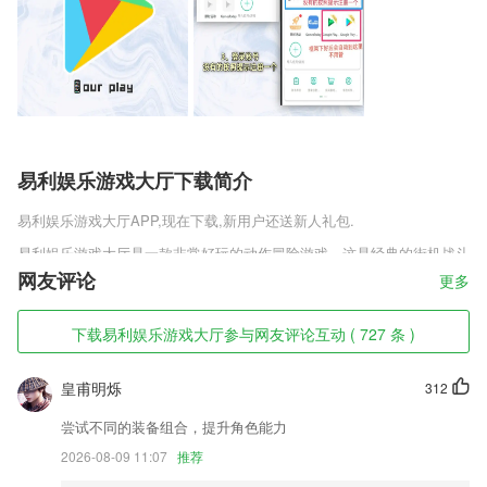
易利娱乐游戏大厅下载简介
易利娱乐游戏大厅
APP,现在下载,新用户还送新人礼包.
易利娱乐游戏大厅是一款非常好玩的动作冒险游戏，这是经典的街机战斗
游戏，这里的战斗非常的随意，只要是关卡中的敌人你都是可以攻击的，
网友评论
更多
并且没有规定的战斗方式，就看玩家自己的开发了，想要过关的话那就用
你的拳头来说话，把敌人全部都击败就行了。
下载易利娱乐游戏大厅参与网友评论互动 ( 727 条 )
易利娱乐游戏大厅软件特色
皇甫明烁
312
1,10000+海量音频练习题,难度分级,由简到难,轻松过度学练耳不盲目,根
据自己的水准练习,学得快
尝试不同的装备组合，提升角色能力
2,包含：主题环创、区角案例解析、公开教研活动展示等
2026-08-09 11:07
推荐
3,智能裁剪文档边界，移除杂乱背景，提取哪段文字任由选择