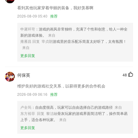
对个人求职模块UI进行了修改
看到其他玩家穿着华丽的装备，我好羡慕啊
新增手写找字功能
2026-08-09 05:40
推荐
以上就是开云·体育平台(kaiyun)的介绍，如果您喜欢这款软件，您可以到
应用商店进行打分评论，说出您的使用经历，以帮助我们更好的对产品进
申屠环苛
：游戏的画风非常独特，充满了个性和创意，给人一种全
行优化修改。
新的游戏体验。
来自
雍雁昌 回复 宰贞朗
游戏里的音乐配乐简直太好听了，太有氛围！
解决天气显示问题
来自
新增图片加水印
更多回复
悄悄更新了一个小bug
联系我们
何保英
48
以上就是易利娱乐游戏大厅的介绍，如果您喜欢这款软件，您可以到应用
商店进行打分评论，说出您的使用经历，以帮助我们更好的对产品进行优
维护良好的游戏社交关系，以获得更多的合作机会
化修改。
2026-08-09 06:16
推荐
卢全筠
：自由度很高，玩家可以自由选择自己的游戏路径
来自
东方裕菲 回复 黎洁融
骨灰玩家的游戏界面简洁明了，操作简单易
上手，适合各种玩家。
来自
更多回复