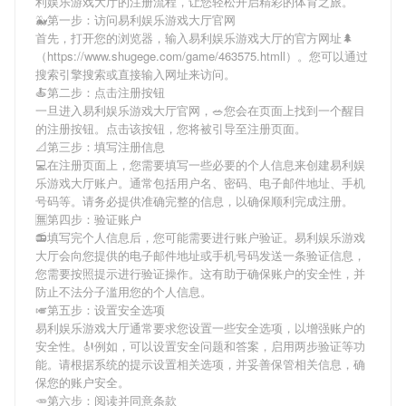
利娱乐游戏大厅
的注册流程，让您轻松开启精彩的体育之旅。
🐳第一步：访问易利娱乐游戏大厅官网
首先，打开您的浏览器，输入
易利娱乐游戏大厅
的官方网址🌲
（https://www.shugege.com/game/463575.htmll）。您可以通过
搜索引擎搜索或直接输入网址来访问。
🍝第二步：点击注册按钮
一旦进入
易利娱乐游戏大厅
官网，🥗您会在页面上找到一个醒目
的注册按钮。点击该按钮，您将被引导至注册页面。
📐第三步：填写注册信息
💻在注册页面上，您需要填写一些必要的个人信息来创建
易利娱
乐游戏大厅
账户。通常包括用户名、密码、电子邮件地址、手机
号码等。请务必提供准确完整的信息，以确保顺利完成注册。
🈚第四步：验证账户
📻填写完个人信息后，您可能需要进行账户验证。
易利娱乐游戏
大厅
会向您提供的电子邮件地址或手机号码发送一条验证信息，
您需要按照提示进行验证操作。这有助于确保账户的安全性，并
防止不法分子滥用您的个人信息。
🎺第五步：设置安全选项
易利娱乐游戏大厅
通常要求您设置一些安全选项，以增强账户的
安全性。🎻例如，可以设置安全问题和答案，启用两步验证等功
能。请根据系统的提示设置相关选项，并妥善保管相关信息，确
保您的账户安全。
🥕第六步：阅读并同意条款