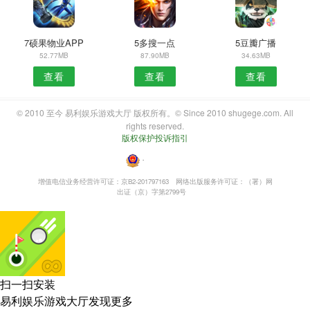
7硕果物业APP
5多搜一点
5豆瓣广播
52.77MB
87.90MB
34.63MB
查看
查看
查看
© 2010 至今 易利娱乐游戏大厅 版权所有。© Since 2010 shugege.com. All
rights reserved.
版权保护投诉指引
・
增值电信业务经营许可证：京B2-201797163
网络出版服务许可证：（署）网
出证（京）字第2799号
扫一扫安装
易利娱乐游戏大厅发现更多