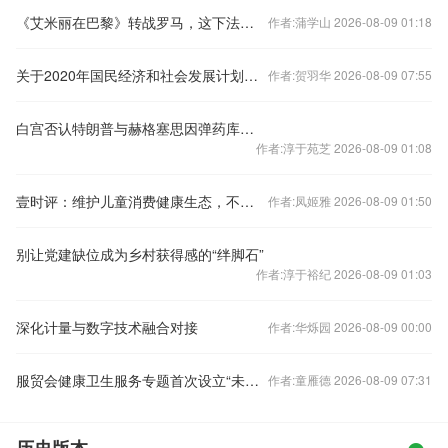
《艾米丽在巴黎》转战罗马，这下法国人舍不得了
作者:蒲学山 2026-08-09 01:18
关于2020年国民经济和社会发展计划执行情况与2021年国民经济和社会发展计划草案的报告（摘要）
作者:贺羽华 2026-08-09 07:55
白宫否认特朗普与赫格塞思因弹药库存短缺发生争执
作者:淳于苑芝 2026-08-09 01:08
壹时评：维护儿童消费健康生态，不是“六一”专属
作者:凤姬雅 2026-08-09 01:50
别让党建缺位成为乡村获得感的“绊脚石”
作者:淳于裕纪 2026-08-09 01:03
深化计量与数字技术融合对接
作者:华烁园 2026-08-09 00:00
服贸会健康卫生服务专题首次设立“未来医疗科技产业前沿展区”
作者:童雁德 2026-08-09 07:31