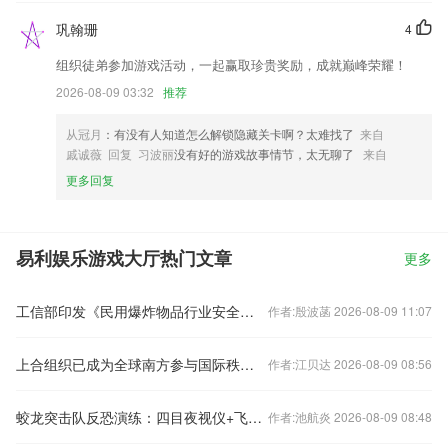
巩翰珊
4
组织徒弟参加游戏活动，一起赢取珍贵奖励，成就巅峰荣耀！
2026-08-09 03:32
推荐
从冠月
：有没有人知道怎么解锁隐藏关卡啊？太难找了
来自
戚诚薇 回复 习波丽
没有好的游戏故事情节，太无聊了
来自
更多回复
易利娱乐游戏大厅热门文章
更多
工信部印发《民用爆炸物品行业安全发展“十五五”规划》
作者:殷波菡 2026-08-09 11:07
上合组织已成为全球南方参与国际秩序重塑的重要平台——访埃及外交事务委员会主任萨阿德
作者:江贝达 2026-08-09 08:56
蛟龙突击队反恐演练：四目夜视仪+飞行头盔亮眼
作者:池航炎 2026-08-09 08:48