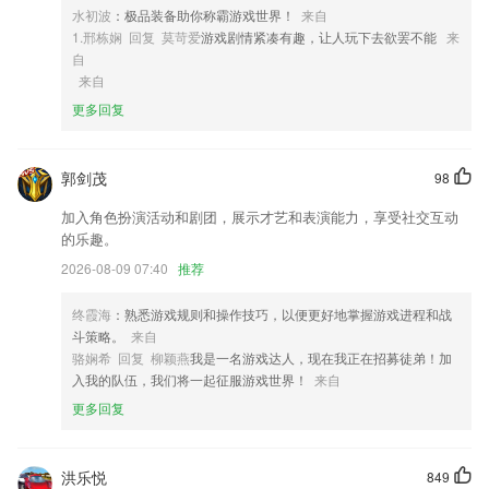
水初波
：极品装备助你称霸游戏世界！
来自
4,对学生党来说，用这个编辑和打印日记、知识点也是一个不错的选择
1.邢栋娴 回复 莫苛爱
游戏剧情紧凑有趣，让人玩下去欲罢不能
来
5,软件中有很多实用的音频编辑功能可供用户选择使用，包括但不限于音
自
频修剪、格式转换、音频提取或音频拼接等。
来自
6,从拥有超过850000张图片的并且还在不断增长的库中选择或使用您自
更多回复
己的图片;
易利娱乐游戏大厅软件优势
郭剑茂
98
1.我们背诵文章的时候,一定要事先理解文章的意思,我们要在理解的前提
加入角色扮演活动和剧团，展示才艺和表演能力，享受社交互动
之下去背诵,死记硬背是没有效果的.在背诵之前,我们要搞清楚文章的逻辑
的乐趣。
关系,弄懂上下文的内容.
2026-08-09 07:40
推荐
2.系统性的英语辅导系统，很多优秀老师在线指导学习。
3.包括专题探究、知识归纳、中考专项、方法突破和错题笔记，让你轻松
终霞海
：熟悉游戏规则和操作技巧，以便更好地掌握游戏进程和战
应对考试；
斗策略。
来自
骆娴希 回复 柳颖燕
我是一名游戏达人，现在我正在招募徒弟！加
4.这里有着很全面的校园服务为大家提供，学生们可以自由选择。
入我的队伍，我们将一起征服游戏世界！
来自
5.每个假名对应一个词语，趣味形象，在背假名的同时记下了单词。
更多回复
6.定制学习方案，快速提分；
易利娱乐游戏大厅更新了什么?
洪乐悦
849