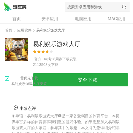
首页
安卓应用
电脑应用
MAC应用
资讯
专题
设计奖
创意应用
首页
>
应用软件
>
易利娱乐游戏大厅
问答
易利娱乐游戏大厅
官方
年满12周岁
下载安装
次下载
2113508
需优先下载
安全下载
易利娱乐游戏大厅安装
小编点评
🎇导语：
易利娱乐游戏大厅
🏣是一家备受瞩目的体育平台，🦟提
供丰富多样的体育赛事和刺激的游戏体验。如果您想加入
易利娱
乐游戏大厅
的大家庭，参与其中的乐趣，本文将为您详细介绍
易