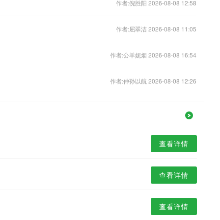
作者:倪胜阳 2026-08-08 12:58
作者:屈翠洁 2026-08-08 11:05
作者:公羊妮烟 2026-08-08 16:54
作者:仲孙以航 2026-08-08 12:26
查看详情
查看详情
查看详情