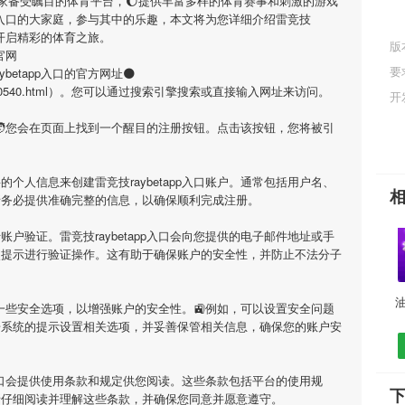
一家备受瞩目的体育平台，🌔提供丰富多样的体育赛事和刺激的游戏
p入口
的大家庭，参与其中的乐趣，本文将为您详细介绍
雷竞技
开启精彩的体育之旅。
版
官网
要
ybetapp入口
的官方网址🌑
/game/380540.html）。您可以通过搜索引擎搜索或直接输入网址来访问。
开
🧑您会在页面上找到一个醒目的注册按钮。点击该按钮，您将被引
要的个人信息来创建
雷竞技raybetapp入口
账户。通常包括用户名、
请务必提供准确完整的信息，以确保顺利完成注册。
行账户验证。
雷竞技raybetapp入口
会向您提供的电子邮件地址或手
照提示进行验证操作。这有助于确保账户的安全性，并防止不法分子
油
一些安全选项，以增强账户的安全性。🚉例如，可以设置安全问题
据系统的提示设置相关选项，并妥善保管相关信息，确保您的账户安
口
会提供使用条款和规定供您阅读。这些条款包括平台的使用规
下
请仔细阅读并理解这些条款，并确保您同意并愿意遵守。