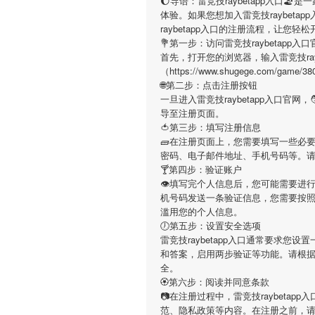
🌔导语：
雷竞技raybetapp入口
🏖是
体验。如果您想加入
雷竞技raybetap
raybetapp入口
的注册流程，让您轻松
💐第一步：访问雷竞技raybetapp入口
首先，打开您的浏览器，输入
雷竞技ra
（https://www.shugege.com
🌐第二步：点击注册按钮
一旦进入
雷竞技raybetapp入口
官网，
导至注册页面。
🍅第三步：填写注册信息
🧱在注册页面上，您需要填写一些必
密码、电子邮件地址、手机号码等。
🍸第四步：验证账户
👁填写完个人信息后，您可能需要进
机号码发送一条验证信息，您需要按
滥用您的个人信息。
🕖第五步：设置安全选项
雷竞技raybetapp入口
通常要求您设置
和答案，启用两步验证等功能。请根
全。
🏵第六步：阅读并同意条款
📷在注册过程中，
雷竞技raybetapp入
范、隐私政策等内容。在注册之前，