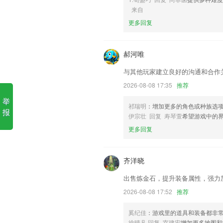
6,消息
来自
雷竞技raybetapp入口软件优
更多回复
1.★查找快：支持扫码查找、科目查找
2.环境影响评价工程师考试题库app有
郝河唯
3.通过7AM父母APP实现电视大屏打
与其他玩家建立良好的沟通和合作
等大小屏互通互动功能，打造一体化全场
2026-08-08 17:35
推荐
4.今年考什么，还得看往年考什么
举
祁瑞明
：增加更多的角色或种族选
5.·直播功能：支持清晰度切换，给老师
报
伊宗壮 回复 寿琴萱
希望游戏中的
6.拥有众多药师知识培训与学习服务
更多回复
雷竞技raybetapp入口更新了
新增更新数据功能
齐洋晓
优化其他已知问题；
出售炼金石，提升装备属性，强力
开发商：杭州狂想网络科技有限公司
2026-08-08 17:52
推荐
版本更新，修复部分问题
奚纪佳
：游戏里的道具和装备都非
3：修复部分bug
徐晴凡 回复 宰建宏
增加更多地图和