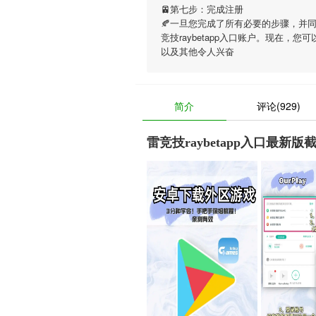
🚈第七步：完成注册
🍂一旦您完成了所有必要的步骤，并
竞技raybetapp入口账户。现在，您
以及其他令人兴奋
简介
评论(929)
雷竞技raybetapp入口最新版