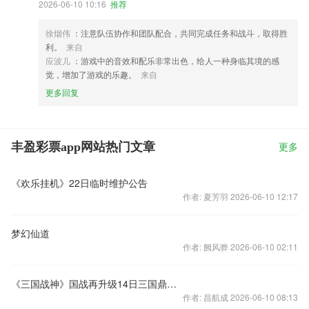
2026-06-10 10:16
推荐
徐烟伟
：注意队伍协作和团队配合，共同完成任务和战斗，取得胜
利。
来自
应波儿
：游戏中的音效和配乐非常出色，给人一种身临其境的感
觉，增加了游戏的乐趣。
来自
更多回复
丰盈彩票app网站热门文章
更多
《欢乐挂机》22日临时维护公告
作者: 夏芳羽 2026-06-10 12:17
梦幻仙道
作者: 阙风骅 2026-06-10 02:11
《三国战神》国战再升级14日三国鼎立正式开启
作者: 昌航成 2026-06-10 08:13