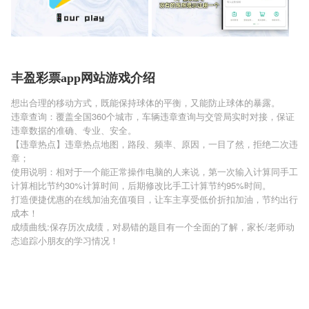
丰盈彩票app网站游戏介绍
想出合理的移动方式，既能保持球体的平衡，又能防止球体的暴露。
违章查询：覆盖全国360个城市，车辆违章查询与交管局实时对接，保证
违章数据的准确、专业、安全。
【违章热点】违章热点地图，路段、频率、原因，一目了然，拒绝二次违
章；
使用说明：相对于一个能正常操作电脑的人来说，第一次输入计算同手工
计算相比节约30%计算时间，后期修改比手工计算节约95%时间。
打造便捷优惠的在线加油充值项目，让车主享受低价折扣加油，节约出行
成本！
成绩曲线:保存历次成绩，对易错的题目有一个全面的了解，家长/老师动
态追踪小朋友的学习情况！