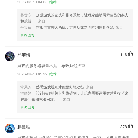
2026-08-10 04:25
推荐
林贵东
：加强游戏的竞技和排名系统，让玩家能够展示自己的实力
和成就 ！
来自
平策蓓
：增加内置聊天系统，方便玩家之间的沟通和交流
来自
更多回复
邱苇梅
116
游戏的服务器容量不足，导致延迟严重
2026-08-10 05:29
推荐
常风芳
：熟悉游戏规则才能更好地收徒
来自
洪静婷
：设计有趣的关卡和障碍物，让玩家需要运用智慧和技巧来
解决问题和克服困难。！
来自
更多回复
滕曼胜
378
游戏的商城系统提供了丰富的道具和装备，玩家可以根据需求进