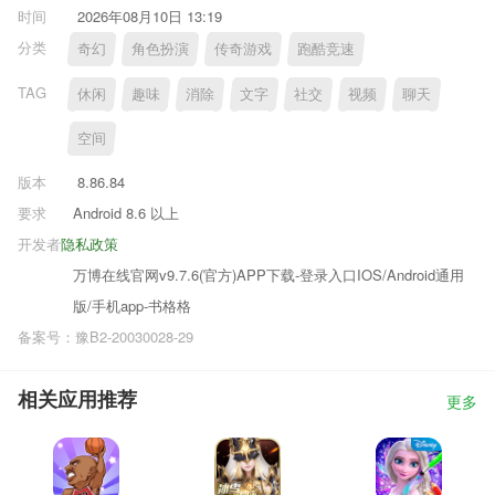
时间
2026年08月10日 13:19
分类
奇幻
角色扮演
传奇游戏
跑酷竞速
TAG
休闲
趣味
消除
文字
社交
视频
聊天
空间
版本
8.86.84
要求
Android 8.6 以上
开发者
隐私政策
万博在线官网v9.7.6(官方)APP下载-登录入口IOS/Android通用
版/手机app-书格格
备案号：豫B2-20030028-29
相关应用推荐
更多