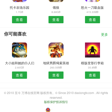
托卡农场乐园
饿狼
怒火一刀吸血版
1.7GB
8.68GB
415.33MB
查看
查看
查看
你可能喜欢
更多
大小姐和她的仆人们
地狱男爵绳索英雄
模版变形行李箱
2.60GB
260.55MB
35.8MB
查看
查看
查看
© 2010 至今 万博在线官网 版权所有。© Since 2010 daxiongtv.com . All rights
reserved.
版权保护投诉指引
・