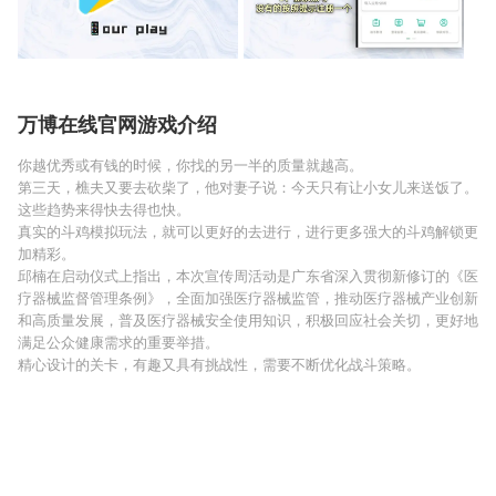
万博在线官网游戏介绍
你越优秀或有钱的时候，你找的另一半的质量就越高。
第三天，樵夫又要去砍柴了，他对妻子说：今天只有让小女儿来送饭了。
这些趋势来得快去得也快。
真实的斗鸡模拟玩法，就可以更好的去进行，进行更多强大的斗鸡解锁更
加精彩。
邱楠在启动仪式上指出，本次宣传周活动是广东省深入贯彻新修订的《医
疗器械监督管理条例》，全面加强医疗器械监管，推动医疗器械产业创新
和高质量发展，普及医疗器械安全使用知识，积极回应社会关切，更好地
满足公众健康需求的重要举措。
精心设计的关卡，有趣又具有挑战性，需要不断优化战斗策略。