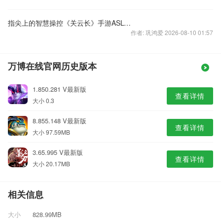
指尖上的智慧操控《关云长》手游ASLG玩法
作者: 巩鸿爱 2026-08-10 01:57
万博在线官网历史版本
1.850.281 V最新版
查看详情
大小 0.3
8.855.148 V最新版
查看详情
大小 97.59MB
3.65.995 V最新版
查看详情
大小 20.17MB
相关信息
大小
828.99MB