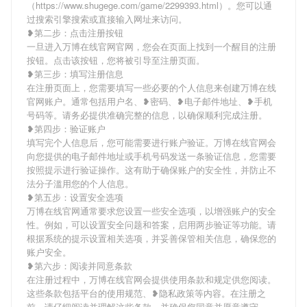
（https://www.shugege.com/game/2299393.html）。您可以通
过搜索引擎搜索或直接输入网址来访问。
❥第二步：点击注册按钮
一旦进入万博在线官网官网，您会在页面上找到一个醒目的注册
按钮。点击该按钮，您将被引导至注册页面。
❥第三步：填写注册信息
在注册页面上，您需要填写一些必要的个人信息来创建万博在线
官网账户。通常包括用户名、❥密码、❥电子邮件地址、❥手机
号码等。请务必提供准确完整的信息，以确保顺利完成注册。
❥第四步：验证账户
填写完个人信息后，您可能需要进行账户验证。万博在线官网会
向您提供的电子邮件地址或手机号码发送一条验证信息，您需要
按照提示进行验证操作。这有助于确保账户的安全性，并防止不
法分子滥用您的个人信息。
❥第五步：设置安全选项
万博在线官网通常要求您设置一些安全选项，以增强账户的安全
性。例如，可以设置安全问题和答案，启用两步验证等功能。请
根据系统的提示设置相关选项，并妥善保管相关信息，确保您的
账户安全。
❥第六步：阅读并同意条款
在注册过程中，万博在线官网会提供使用条款和规定供您阅读。
这些条款包括平台的使用规范、❥隐私政策等内容。在注册之
前，请仔细阅读并理解这些条款，并确保您同意并愿意遵守。