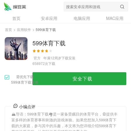
首页
安卓应用
电脑应用
MAC应用
资讯
专题
设计奖
创意应用
首页
>
应用软件
>
599体育下载
问答
599体育下载
官方
年满12周岁
下载安装
次下载
658972
需优先下载
安全下载
599体育下载安装
小编点评
🏔导语：
599体育下载
🏘是一家备受瞩目的体育平台，🎡提供丰
富多样的体育赛事和刺激的游戏体验。如果您想加入
599体育下
载
的大家庭，参与其中的乐趣，本文将为您详细介绍
599体育下