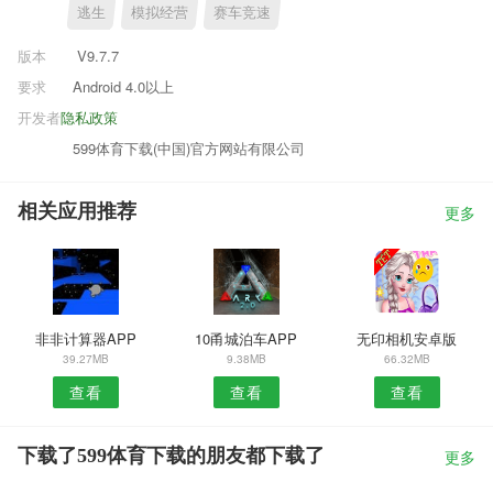
逃生
模拟经营
赛车竞速
版本
V9.7.7
要求
Android 4.0以上
开发者
隐私政策
599体育下载(中国)官方网站有限公司
相关应用推荐
更多
非非计算器APP
10甬城泊车APP
无印相机安卓版
39.27MB
9.38MB
66.32MB
查看
查看
查看
下载了599体育下载的朋友都下载了
更多