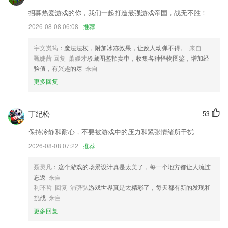
商店进行打分评论，说出您的使用经历，以帮助我们更好的对产品进行优
招募热爱游戏的你，我们一起打造最强游戏帝国，战无不胜！
化修改。
2026-08-08 06:08
推荐
优化app，修改已知bug
游戏推荐大升级！好看更好玩！
宇文岚筠
：魔法法杖，附加冰冻效果，让敌人动弹不得。
来自
甄婕茜 回复 萧媛才
珍藏图鉴拍卖中，收集各种怪物图鉴，增加经
关键词检测
验值，有兴趣的尽
来自
联系我们
更多回复
以上就是599体育下载的介绍，如果您喜欢这款软件，您可以到应用商店
进行打分评论，说出您的使用经历，以帮助我们更好的对产品进行优化修
改。
丁纪松
53
保持冷静和耐心，不要被游戏中的压力和紧张情绪所干扰
2026-08-08 07:22
推荐
聂灵凡
：这个游戏的场景设计真是太美了，每一个地方都让人流连
忘返
来自
利环哲 回复 浦骅弘
游戏世界真是太精彩了，每天都有新的发现和
挑战
来自
更多回复