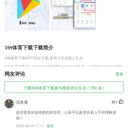
599体育下载下载简介
599体育下载
APP,现在下载,新用户还送新人礼包.
599体育下载是一款画面非常优秀的全新仙侠手游，在游戏中你可以感受
到非常经典好玩的仙侠玩法内容，同时各种真实的操作战斗技巧，各种炫
网友评论
更多
酷的仙侠技能连招为你带来最棒的仙侠挑战体验，丰富的多人副本游戏挑
战玩法，感兴趣的同学可别错过了。
下载599体育下载参与网友评论互动 ( 750 条 )
599体育下载软件特色
沈良美
851
1,简单易用，上手快；
2,为老师减负，为家校沟通架桥，让孩子健康成长
提供更多的游戏教程和指导，让新手玩家更容易上手和理解游
戏！
3,提供一览学习模式，逐词学习模式，复习模块和测试模块等多种学习模
式。
2026-08-08 17:17
推荐