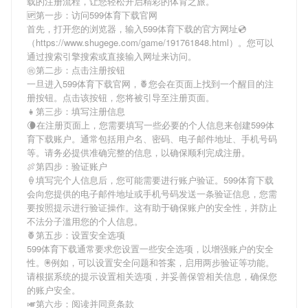
载
的注册流程，让您轻松开启精彩的体育之旅。
🆙第一步：访问599体育下载官网
首先，打开您的浏览器，输入
599体育下载
的官方网址💿
（https://www.shugege.com/game/191761848.html）。您可以
通过搜索引擎搜索或直接输入网址来访问。
㊗第二步：点击注册按钮
一旦进入
599体育下载
官网，🍍您会在页面上找到一个醒目的注
册按钮。点击该按钮，您将被引导至注册页面。
👧第三步：填写注册信息
🌘在注册页面上，您需要填写一些必要的个人信息来创建
599体
育下载
账户。通常包括用户名、密码、电子邮件地址、手机号码
等。请务必提供准确完整的信息，以确保顺利完成注册。
🍖第四步：验证账户
🍦填写完个人信息后，您可能需要进行账户验证。
599体育下载
会向您提供的电子邮件地址或手机号码发送一条验证信息，您需
要按照提示进行验证操作。这有助于确保账户的安全性，并防止
不法分子滥用您的个人信息。
🍍第五步：设置安全选项
599体育下载
通常要求您设置一些安全选项，以增强账户的安全
性。🖲例如，可以设置安全问题和答案，启用两步验证等功能。
请根据系统的提示设置相关选项，并妥善保管相关信息，确保您
的账户安全。
🎺第六步：阅读并同意条款