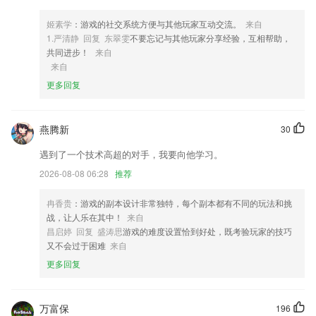
4,需下载、安装、更新游戏，随时随地体验游戏最新版本。
姬素学
：游戏的社交系统方便与其他玩家互动交流。
来自
5,人脸比对
1.严清静 回复 东翠雯
不要忘记与其他玩家分享经验，互相帮助，
共同进步！
来自
6,专利，着作权，从企业知识产权应有尽有！
来自
599体育下载软件优势
更多回复
1.·提供精准而又专业的海量留学知识，满足你的好奇心和成就感
2.还可以针对个着名企业的招聘爱好，为用户智能推荐填报方案。
燕腾新
30
3.视频解析声情并茂，独家业界名师讲解；
遇到了一个技术高超的对手，我要向他学习。
4.只要家长有时间，都可以配孩子进行训练，让孩子可以进步更快；
2026-08-08 06:28
推荐
5.海量儿歌故事动画，亲子游戏早教启蒙大全，早教育儿必备，聪明宝宝
都爱看，好听好看又好玩！
冉香贵
：游戏的副本设计非常独特，每个副本都有不同的玩法和挑
战，让人乐在其中！
来自
6.适应各个学习阶段的各类型单词课本任您选择
昌启婷 回复 盛涛思
游戏的难度设置恰到好处，既考验玩家的技巧
599体育下载更新了什么?
又不会过于困难
来自
更多回复
首页新增新手教学视频，轻松 GET 视频爆款小秘籍
1优化获取充电优惠服务
万富保
196
以上就是星空官方网站下载的介绍，如果您喜欢这款软件，您可以到应用