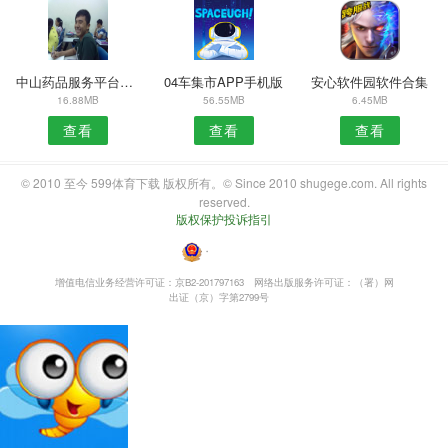
中山药品服务平台APP
04车集市APP手机版
安心软件园软件合集
16.88MB
56.55MB
6.45MB
查看
查看
查看
© 2010 至今 599体育下载 版权所有。© Since 2010 shugege.com. All rights
reserved.
版权保护投诉指引
・
增值电信业务经营许可证：京B2-201797163
网络出版服务许可证：（署）网
出证（京）字第2799号