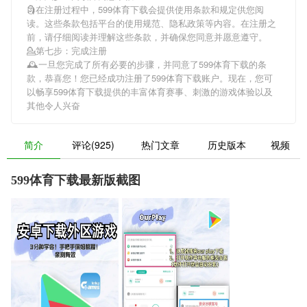
🗿在注册过程中，
599体育下载
会提供使用条款和规定供您阅
读。这些条款包括平台的使用规范、隐私政策等内容。在注册之
前，请仔细阅读并理解这些条款，并确保您同意并愿意遵守。
💁第七步：完成注册
🕰一旦您完成了所有必要的步骤，并同意了
599体育下载
的条
款，恭喜您！您已经成功注册了599体育下载账户。现在，您可
以畅享
599体育下载
提供的丰富体育赛事、刺激的游戏体验以及
其他令人兴奋
简介
评论(925)
热门文章
历史版本
视频
599体育下载最新版截图