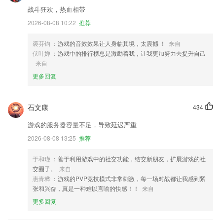
战斗狂欢，热血相带
2026-08-08 10:22
推荐
裘芬钧
：游戏的音效效果让人身临其境，太震撼 ！
来自
伏叶婵
：游戏中的排行榜总是激励着我，让我更加努力去提升自己
来自
更多回复
石文康
434
游戏的服务器容量不足，导致延迟严重
2026-08-08 13:25
推荐
于和瑾
：善于利用游戏中的社交功能，结交新朋友，扩展游戏的社
交圈子。
来自
惠青桦
：游戏的PVP竞技模式非常刺激，每一场对战都让我感到紧
张和兴奋，真是一种难以言喻的快感！！
来自
更多回复