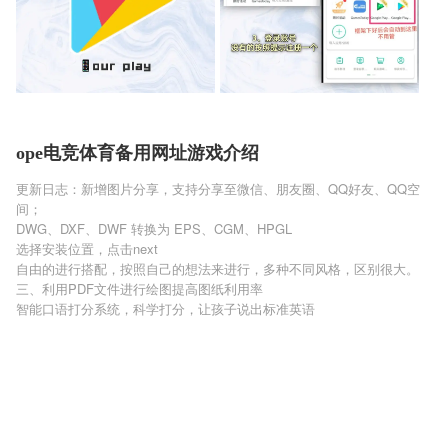
ope电竞体育备用网址游戏介绍
更新日志：新增图片分享，支持分享至微信、朋友圈、QQ好友、QQ空
间；
DWG、DXF、DWF 转换为 EPS、CGM、HPGL
选择安装位置，点击next
自由的进行搭配，按照自己的想法来进行，多种不同风格，区别很大。
三、利用PDF文件进行绘图提高图纸利用率
智能口语打分系统，科学打分，让孩子说出标准英语