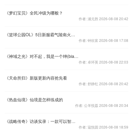
《梦幻宝贝》全民冲级为哪般？
作者: 浦元胜 2026-08-08 20:42
《篮球公园OL》5日新服霸气陵南火爆开启
作者: 钟欣富 2026-08-08 17:08
《神域之光》对不起，我是一个绅(bian)士(tai)
作者: 卓环英 2026-08-08 22:03
《天命所归》新版更新内容抢先看
作者: 舒静红 2026-08-08 20:42
《热血仙境》仙境是怎样练成的
作者: 公羊悦荔 2026-08-08 20:34
《战略传奇》访谈实录：一款可以智取的游戏
作者: 寇悦固 2026-08-08 18:59