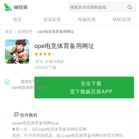
ope电竞体育备用网址
首页
安卓应用
电脑应用
MAC应用
资讯
专题
设计奖
创意应用
首页
>
应用软件
>
ope电竞体育备用网址
问答
ope电竞体育备用网址
官方
年满16周岁
次下载
14560
需优先下载
安全下载
ope电竞体育备用网址
需下载豌豆荚APP
软件教程
🧱ope电竞体育备用网址🧱
❥第一步：访问ope电竞体育备用网址官网
首先，打开您的浏览器，输入ope电竞体育备用网址的官方网址