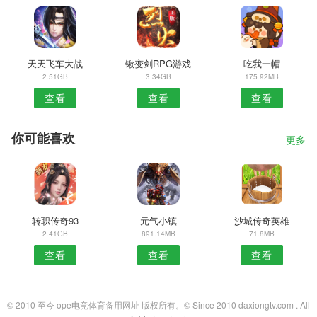
天天飞车大战
锹变剑RPG游戏
吃我一帽
2.51GB
3.34GB
175.92MB
查看
查看
查看
你可能喜欢
更多
转职传奇93
元气小镇
沙城传奇英雄
2.41GB
891.14MB
71.8MB
查看
查看
查看
© 2010 至今 ope电竞体育备用网址 版权所有。© Since 2010 daxiongtv.com . All