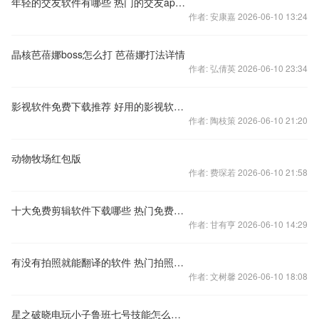
年轻的交友软件有哪些 热门的交友app下载推荐
作者: 安康嘉 2026-06-10 13:24
晶核芭蓓娜boss怎么打 芭蓓娜打法详情
作者: 弘倩英 2026-06-10 23:34
影视软件免费下载推荐 好用的影视软件有哪些
作者: 陶枝策 2026-06-10 21:20
动物牧场红包版
作者: 费琛若 2026-06-10 21:58
十大免费剪辑软件下载哪些 热门免费剪辑视频app大全
作者: 甘有亨 2026-06-10 14:29
有没有拍照就能翻译的软件 热门拍照翻译app大全
作者: 文树馨 2026-06-10 18:08
星之破晓电玩小子鲁班七号技能怎么样 星之破晓电玩小子鲁班七号技能攻略