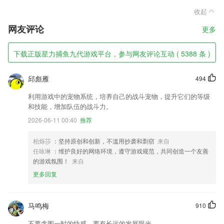
收起
网友评论
更多
下载正版星力捕鱼九代游戏平台，参与网友评论互动 ( 5388 条 )
邱彪雁
494
利用游戏中的宠物系统，培养自己的战斗宠物，提升它们的等级
和技能，增加队伍的战斗力。
2026-06-11 00:40
推荐
柏烁莎
：坚持原创和创新，不滥用抄袭和剽窃
来自
任咏琳
：维护良好的网络环境，遵守游戏规范，共同创造一个友善
的游戏氛围！
来自
更多回复
马鸣梅
910
不要贪图一时的快感，要有长远的发展眼光。