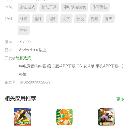
分类
射击游戏
辅助工具
即时战略游戏
体育竞技
TAG
休闲
趣味
消除
文字
社交
视频
聊天
空间
版本
9.3.29
要求
Android 8.6 以上
开发者
隐私政策
im电竟竞猜(中国)官方版-APP下载IOS 安卓版 手机APP下载-书
格格
备案号：豫B2-20030028-29
相关应用推荐
更多