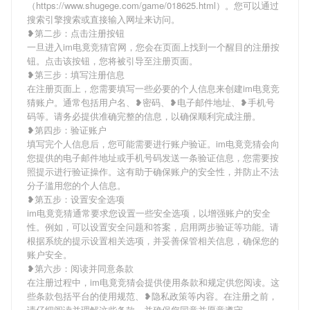
（https://www.shugege.com/game/018625.html）。您可以通过
搜索引擎搜索或直接输入网址来访问。
❥第二步：点击注册按钮
一旦进入im电竟竞猜官网，您会在页面上找到一个醒目的注册按
钮。点击该按钮，您将被引导至注册页面。
❥第三步：填写注册信息
在注册页面上，您需要填写一些必要的个人信息来创建im电竟竞
猜账户。通常包括用户名、❥密码、❥电子邮件地址、❥手机号
码等。请务必提供准确完整的信息，以确保顺利完成注册。
❥第四步：验证账户
填写完个人信息后，您可能需要进行账户验证。im电竟竞猜会向
您提供的电子邮件地址或手机号码发送一条验证信息，您需要按
照提示进行验证操作。这有助于确保账户的安全性，并防止不法
分子滥用您的个人信息。
❥第五步：设置安全选项
im电竟竞猜通常要求您设置一些安全选项，以增强账户的安全
性。例如，可以设置安全问题和答案，启用两步验证等功能。请
根据系统的提示设置相关选项，并妥善保管相关信息，确保您的
账户安全。
❥第六步：阅读并同意条款
在注册过程中，im电竟竞猜会提供使用条款和规定供您阅读。这
些条款包括平台的使用规范、❥隐私政策等内容。在注册之前，
请仔细阅读并理解这些条款，并确保您同意并愿意遵守。