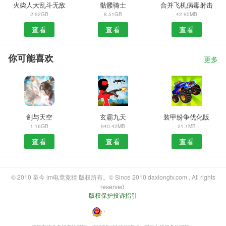
火柴人大乱斗无敌
骷髅骑士
合并飞机病毒射击
2.92GB
8.51GB
42.90MB
查看
查看
查看
你可能喜欢
更多
剑与天空
玄霸九天
装甲纷争优化版
1.16GB
940.42MB
21.1MB
查看
查看
查看
© 2010 至今 im电竟竞猜 版权所有。© Since 2010 daxiongtv.com . All rights
reserved.
版权保护投诉指引
・