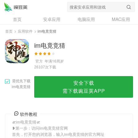
im电竟竞猜
首页
安卓应用
电脑应用
MAC应用
资讯
专题
设计奖
创意应用
首页
>
应用软件
>
im电竟竞猜
问答
im电竟竞猜
官方
年满16周岁
次下载
26107
需优先下载
安全下载
im电竟竞猜
需下载豌豆荚APP
软件教程
🛫im电竟竞猜🛫
❥第一步：访问im电竟竞猜官网
首先，打开您的浏览器，输入im电竟竞猜的官方网址