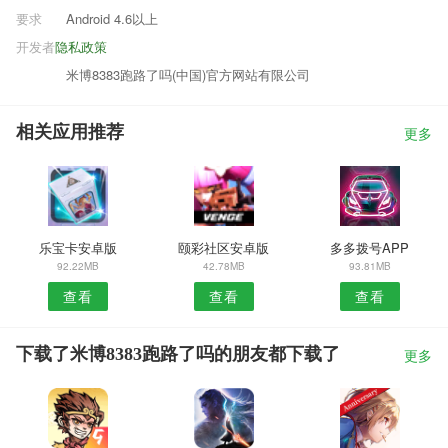
要求
Android 4.6以上
开发者
隐私政策
米博8383跑路了吗(中国)官方网站有限公司
相关应用推荐
更多
乐宝卡安卓版
颐彩社区安卓版
多多拨号APP
92.22MB
42.78MB
93.81MB
查看
查看
查看
下载了米博8383跑路了吗的朋友都下载了
更多