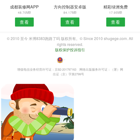
成都装修网APP
方向控制器安卓版
精彩绿洲免费
48.70MB
84.17MB
17.95MB
查看
查看
查看
© 2010 至今 米博8383跑路了吗 版权所有。© Since 2010 shugege.com. All
rights reserved.
版权保护投诉指引
・
增值电信业务经营许可证：京B2-201797163
网络出版服务许可证：（署）网
出证（京）字第2799号