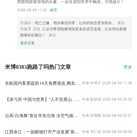
跟随我探索游戏的乐趣，一起在虚拟世界中畅游，尽情战斗！
2026-08-09 11:32
推荐
尚谦容
：死亡之镰，增加暴击伤害，让你的攻击更加致命。
来自
荀薇雪 回复 左盛娜
希望能够增加更多的语言选项，让全球玩家都
能够轻松畅玩！
来自
更多回复
米博8383跑路了吗热门文章
更多
东航国内客票提前14天免费退改,网友:国航南航何时跟进?
作者:申梵中 2026-08-09 11:38
【讲习所·中国与世界】“人不负青山，青山定不负人”
作者:耿妍震 2026-08-09 00:22
台风“白海豚”靠近华东沿海 冷空气南下中东部多地暑热缓解
作者:怀茜馥 2026-08-09 00:21
江西余江：一副眼镜打开产业发展“新视界”
作者:韦仁裕 2026-08-09 08:02